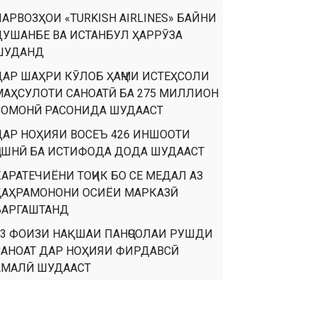
ПАРВОЗҲОИ «TURKISH AIRLINES» БАЙНИ
ДУШАНБЕ ВА ИСТАНБУЛ ҲАРРӮЗА
ШУДАНД
ДАР ШАҲРИ КӮЛОБ ҲАҶМИ ИСТЕҲСОЛИ
МАҲСУЛОТИ САНОАТӢ БА 275 МИЛЛИОН
СОМОНӢ РАСОНИДА ШУДААСТ
ДАР НОҲИЯИ ВОСЕЪ 426 ИНШООТИ
ҶАШНӢ БА ИСТИФОДА ДОДА ШУДААСТ
КАРАТЕЧИЁНИ ТОҶИК БО СЕ МЕДАЛ АЗ
ҚАҲРАМОНОНИ ОСИЁИ МАРКАЗӢ
БАРГАШТАНД
93 ФОИЗИ НАҚШАИ ПАНҶСОЛАИ РУШДИ
САНОАТ ДАР НОҲИЯИ ФИРДАВСӢ
АМАЛӢ ШУДААСТ