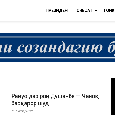
ПРЕЗИДЕНТ
CИЁСАТ
ТОҶИ
Равуо дар роҳи Душанбе — Чаноқ
барқарор шуд
19/01/2022