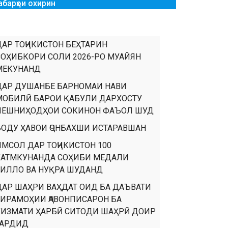
абарҳои охирин
ДАР ТОҶИКИСТОН БЕҲТАРИН
СОҲИБКОРИ СОЛИ 2026-РО МУАЙЯН
МЕКУНАНД
ДАР ДУШАНБЕ БАРНОМАИ НАВИ
МОБИЛӢ БАРОИ ҚАБУЛИ ДАРХОСТУ
ПЕШНИҲОДҲОИ СОКИНОН ФАЪОЛ ШУД
БОДУ ҲАВОИ ҶОНБАХШИ ИСТАРАВШАН
ИМСОЛ ДАР ТОҶИКИСТОН 100
ХАТМКУНАНДА СОҲИБИ МЕДАЛИ
ТИЛЛО ВА НУҚРА ШУДАНД
ДАР ШАҲРИ ВАҲДАТ ОИД БА ДАЪВАТИ
ТИРАМОҲИИ ҶАВОНПИСАРОН БА
ХИЗМАТИ ҲАРБӢ СИТОДИ ШАҲРӢ ДОИР
ГАРДИД