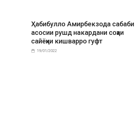
Ҳабибулло Амирбекзода сабаби
асосии рушд накардани соҳаи
сайёҳии кишварро гуфт
19/01/2022