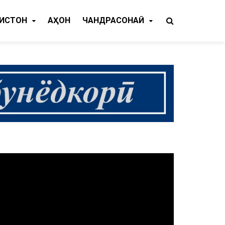
КИСТОН
ҶАҲОН
ЧАНДРАСОНАӢ