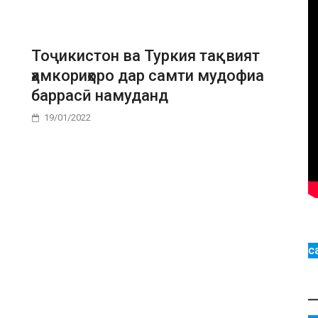
Тоҷикистон ва Туркия тақвият
ҳамкориҳоро дар самти мудофиа
баррасӣ намуданд
19/01/2022
с