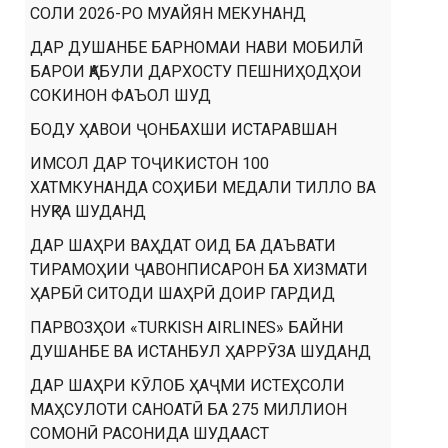
СОЛИ 2026-РО МУАЙЯН МЕКУНАНД
ДАР ДУШАНБЕ БАРНОМАИ НАВИ МОБИЛӢ
БАРОИ ҚАБУЛИ ДАРХОСТУ ПЕШНИҲОДҲОИ
СОКИНОН ФАЪОЛ ШУД
БОДУ ҲАВОИ ҶОНБАХШИ ИСТАРАВШАН
ИМСОЛ ДАР ТОҶИКИСТОН 100
ХАТМКУНАНДА СОҲИБИ МЕДАЛИ ТИЛЛО ВА
НУҚРА ШУДАНД
ДАР ШАҲРИ ВАҲДАТ ОИД БА ДАЪВАТИ
ТИРАМОҲИИ ҶАВОНПИСАРОН БА ХИЗМАТИ
ҲАРБӢ СИТОДИ ШАҲРӢ ДОИР ГАРДИД
ПАРВОЗҲОИ «TURKISH AIRLINES» БАЙНИ
ДУШАНБЕ ВА ИСТАНБУЛ ҲАРРӮЗА ШУДАНД
ДАР ШАҲРИ КӮЛОБ ҲАҶМИ ИСТЕҲСОЛИ
МАҲСУЛОТИ САНОАТӢ БА 275 МИЛЛИОН
СОМОНӢ РАСОНИДА ШУДААСТ