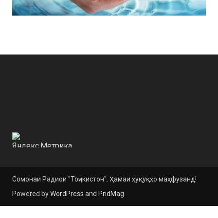
Сомонаи Радиои "Тоҷикистон". Ҳамаи ҳуқуқҳо маҳфузанд!
Powered by
WordPress
and
PridMag
.