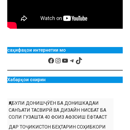
саҳифаҳои интернетии мо
Хабарҳои охирин
ҚАБУЛИ ДОНИШҶӮЁН БА ДОНИШКАДАИ
САНЪАТИ ТАСВИРӢ ВА ДИЗАЙН НИСБАТ БА
СОЛИ ГУЗАШТА 40 ФОИЗ АФЗОИШ ЁФТААСТ
ДАР ТОҶИКИСТОН БЕҲТАРИН СОҲИБКОРИ