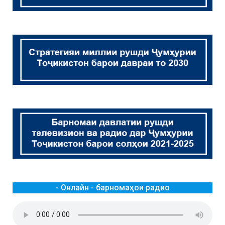
- Онлайн - барномаҳои радио