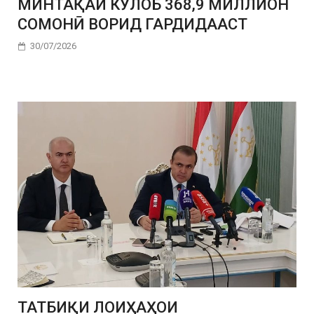
МИНТАҚАИ КӮЛОБ 368,9 МИЛЛИОН
СОМОНӢ ВОРИД ГАРДИДААСТ
30/07/2026
ТАТБИҚИ ЛОИҲАҲОИ