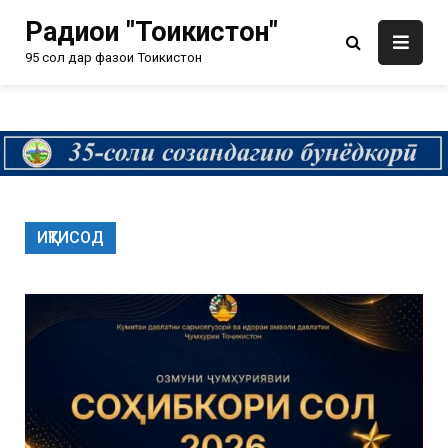
Радиои "Тоҷикистон"
95 сол дар фазои Тоҷикистон
ИҚТИСОД