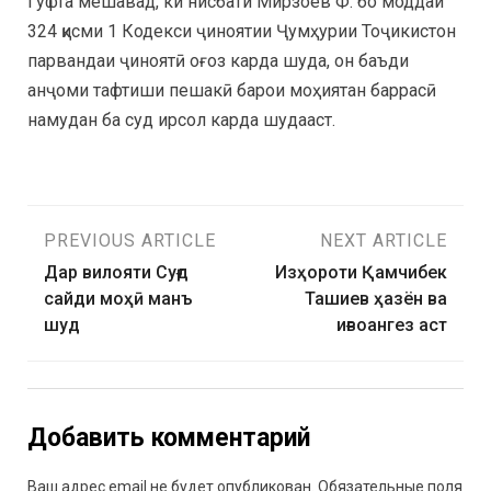
Гуфта мешавад, ки нисбати Мирзоев Ф. бо моддаи
324 қисми 1 Кодекси ҷиноятии Ҷумҳурии Тоҷикистон
парвандаи ҷиноятӣ оғоз карда шуда, он баъди
анҷоми тафтиши пешакӣ барои моҳиятан баррасӣ
намудан ба суд ирсол карда шудааст.
PREVIOUS ARTICLE
NEXT ARTICLE
Дар вилояти Суғд
Изҳороти Қамчибек
сайди моҳӣ манъ
Ташиев ҳазён ва
шуд
иғвоангез аст
Добавить комментарий
Ваш адрес email не будет опубликован.
Обязательные поля