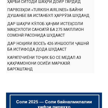
ҲАРБӢ СИТОДИ ШАҲРӢ ДОИР ГАРДИД
ПАРВОЗҲОИ «TURKISH AIRLINES» БАЙНИ
ДУШАНБЕ ВА ИСТАНБУЛ ҲАРРӮЗА ШУДАНД
ДАР ШАҲРИ КӮЛОБ ҲАҶМИ ИСТЕҲСОЛИ
МАҲСУЛОТИ САНОАТӢ БА 275 МИЛЛИОН
СОМОНӢ РАСОНИДА ШУДААСТ
ДАР НОҲИЯИ ВОСЕЪ 426 ИНШООТИ ҶАШНӢ
БА ИСТИФОДА ДОДА ШУДААСТ
КАРАТЕЧИЁНИ ТОҶИК БО СЕ МЕДАЛ АЗ
ҚАҲРАМОНОНИ ОСИЁИ МАРКАЗӢ
БАРГАШТАНД