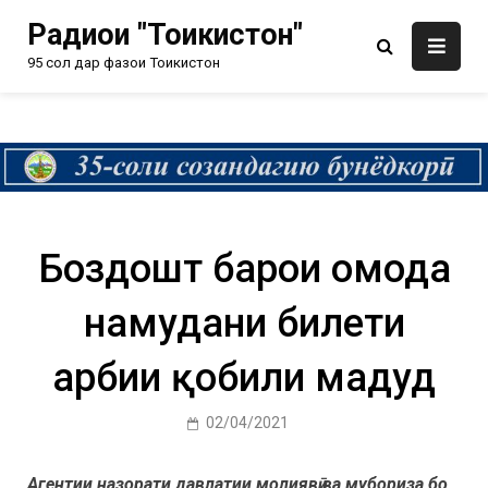
Радиои "Тоҷикистон"
95 сол дар фазои Тоҷикистон
Боздошт барои омода
намудани билети
ҳарбии қобили маҳдуд
02/04/2021
Агентии назорати давлатии молиявӣ ва мубориза бо