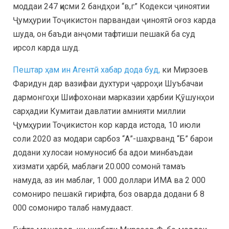
моддаи 247 қисми 2 бандҳои “в,г” Кодекси ҷиноятии
Ҷумҳурии Тоҷикистон парвандаи ҷиноятӣ оғоз карда
шуда, он баъди анҷоми тафтиши пешакӣ ба суд
ирсол карда шуд.
Пештар ҳам ин Агентӣ хабар дода буд,
ки Мирзоев
Фаридун дар вазифаи духтури ҷарроҳи Шуъбачаи
дармонгоҳи Шифохонаи марказии ҳарбии Қӯшунҳои
сарҳадии Кумитаи давлатии амнияти миллии
Ҷумҳурии Тоҷикистон кор карда истода, 10 июли
соли 2020 аз модари сарбоз “А”-шаҳрванд “Б” барои
додани хулосаи номуносиб ба адои минбаъдаи
хизмати ҳарбӣ, маблағи 20.000 сомонӣ тамаъ
намуда, аз ин маблағ, 1 000 доллари ИМА ва 2 000
сомониро пешакӣ гирифта, боз оварда додани б 8
000 сомониро талаб намудааст.