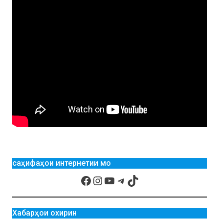
саҳифаҳои интернетии мо
Хабарҳои охирин