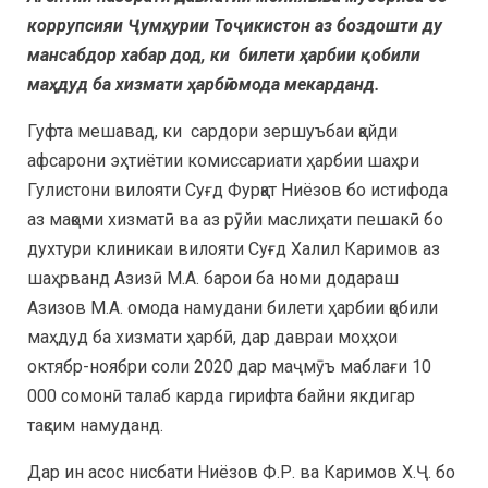
коррупсияи Ҷумҳурии Тоҷикистон аз боздошти ду
мансабдор хабар дод, ки билети ҳарбии қобили
маҳдуд ба хизмати ҳарбӣ омода мекарданд.
Гуфта мешавад, ки сардори зершуъбаи қайди
афсарони эҳтиётии комиссариати ҳарбии шаҳри
Гулистони вилояти Суғд Фурқат Ниёзов бо истифода
аз мақоми хизматӣ ва аз рӯйи маслиҳати пешакӣ бо
духтури клиникаи вилояти Суғд Халил Каримов аз
шаҳрванд Азизӣ М.А. барои ба номи додараш
Азизов М.А. омода намудани билети ҳарбии қобили
маҳдуд ба хизмати ҳарбӣ, дар давраи моҳҳои
октябр-ноябри соли 2020 дар маҷмӯъ маблағи 10
000 сомонӣ талаб карда гирифта байни якдигар
тақсим намуданд.
Дар ин асос нисбати Ниёзов Ф.Р. ва Каримов Х.Ҷ. бо