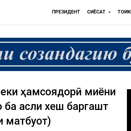
ПРЕЗИДЕНТ
CИЁСАТ
ТОҶИ
 неки ҳамсоядорӣ миёни
о ба асли хеш баргашт
 матбуот)