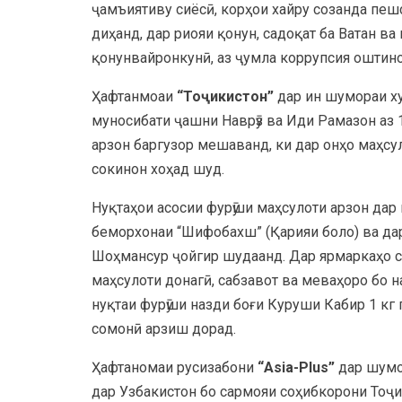
ҷамъиятиву сиёсӣ, корҳои хайру созанда пеш
диҳанд, дар риояи қонун, садоқат ба Ватан в
қонунвайронкунӣ, аз ҷумла коррупсия оштин
Ҳафтанмоаи
“Тоҷикистон”
дар ин шумораи ху
муносибати ҷашни Наврӯз ва Иди Рамазон аз 
арзон баргузор мешаванд, ки дар онҳо маҳсу
сокинон хоҳад шуд.
Нуқтаҳои асосии фурӯши маҳсулоти арзон дар на
беморхонаи “Шифобахш” (Қарияи боло) ва да
Шоҳмансур ҷойгир шудаанд. Дар ярмаркаҳо со
маҳсулоти донагӣ, сабзавот ва меваҳоро бо н
нуқтаи фурӯши назди боғи Куруши Кабир 1 кг г
сомонӣ арзиш дорад.
Ҳафтаномаи русизабони
“Asia-Plus”
дар шумор
дар Узбакистон бо сармояи соҳибкорони Тоҷ