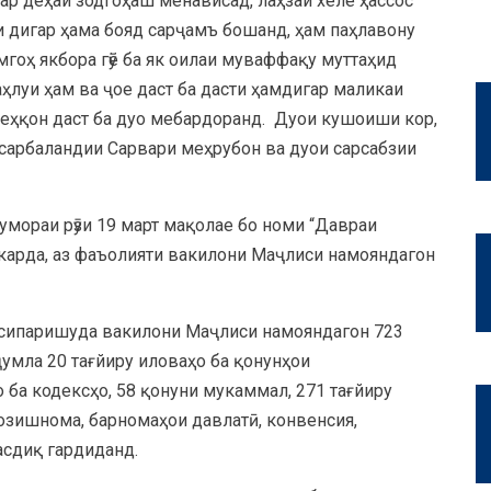
ар деҳаи зодгоҳаш менависад, лаҳзаи хеле ҳассос
ки дигар ҳама бояд сарҷамъ бошанд, ҳам паҳлавону
гоҳ якбора гӯё ба як оилаи муваффақу муттаҳид
аҳлуи ҳам ва ҷое даст ба дасти ҳамдигар маликаи
деҳқон даст ба дуо мебардоранд. Дуои кушоиши кор,
у сарбаландии Сарвари меҳрубон ва дуои сарсабзии
мораи рӯзи 19 март мақолае бо номи “Давраи
 карда, аз фаъолияти вакилони Маҷлиси намояндагон
 сипаришуда вакилони Маҷлиси намояндагон 723
ҷумла 20 тағйиру иловаҳо ба қонунҳои
о ба кодексҳо, 58 қонуни мукаммал, 271 тағйиру
 созишнома, барномаҳои давлатӣ, конвенсия,
асдиқ гардиданд.