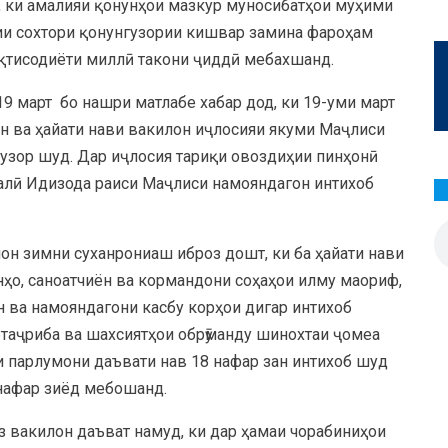
, ки амалияи қонунҳои мазкур муносибатҳои муҳими
рии сохтори қонунгузории кишвар замина фароҳам
қтисодиёти миллӣ такони ҷиддӣ мебахшанд.
19 март бо нашри матлабе хабар дод, ки 19-уми март
 ва ҳайати нави вакилон иҷлосияи якуми Маҷлиси
узор шуд. Дар иҷлосия тариқи овоздиҳии пинҳонӣ
алӣ Идизода раиси Маҷлиси намояндагон интихоб
 зимни суханрониаш иброз дошт, ки ба ҳайати нави
ҳо, саноатчиён ва кормандони соҳаҳои илму маориф,
н ва намояндагони касбу корҳои дигар интихоб
ибтаҷриба ва шахсиятҳои обрӯманду шинохтаи ҷомеа
ти парлумони даъвати нав 18 нафар зан интихоб шуд
 нафар зиёд мебошанд.
вакилон даъват намуд, ки дар ҳамаи чорабиниҳои