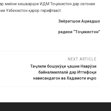
дар миёни кишварҳои ИДМ Тоҷикистон дар сегонаи
ии Узбекистон қарор гирифтааст.
Зиёратшои Аҳмадшо
радиои “Тоҷикистон”
NEXT ARTICLE
Таҷлили бошукӯҳи ҷашни Наврӯзи
байналмиллалӣ дар Иттифоқи
нависандагон ва Хадамоти иҷро