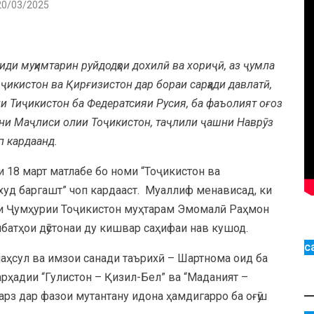
20/03/2025
иди муҳимтарин руйдодҳои дохилӣ ва хориҷӣ, аз ҷумла
ҷикистон ва Қирғизистон дар бораи сарҳади давлатӣ,
ии Тиҷикистон ба Федератсияи Русия, ба фаъолият оғоз
ни Маҷлиси олии Тоҷикистон, таҷлили ҷашни Наврӯз
оп кардаанд.
и 18 март матлабе бо номи “Тоҷикистон ва
 худ баргашт” чоп кардааст. Муаллиф менависад, ки
и Ҷумҳурии Тоҷикистон муҳтарам Эмомалӣ Раҳмон
батҳои дӯстонаи ду кишвар саҳифаи нав кушод.
с
аҳсул ва имзои санади таърихӣ – Шартнома оид ба
сарҳадии “Гулистон – Қизил-Бел” ва “Маданият –
арз дар фазои мутантану идона ҳамдигарро ба оғӯш