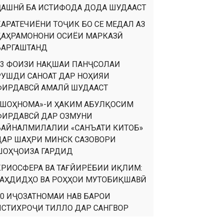
ҶАШНӢ БА ИСТИФОДА ДОДА ШУДААСТ
КАРАТЕЧИЁНИ ТОҶИК БО СЕ МЕДАЛ АЗ
ҚАҲРАМОНОНИ ОСИЁИ МАРКАЗӢ
БАРГАШТАНД
93 ФОИЗИ НАҚШАИ ПАНҶСОЛАИ
РУШДИ САНОАТ ДАР НОҲИЯИ
ФИРДАВСӢ АМАЛӢ ШУДААСТ
«ШОҲНОМА»-И ҲАКИМ АБУЛҚОСИМ
ФИРДАВСӢ ДАР ОЗМУНИ
БАЙНАЛМИЛАЛИИ «САНЪАТИ КИТОБ»
ДАР ШАҲРИ МИНСК САЗОВОРИ
ШОҲҶОИЗА ГАРДИД
КРИОСФЕРА ВА ТАҒЙИРЁБИИ ИҚЛИМ:
ТАҲДИДҲО ВА РОҲҲОИ МУТОБИҚШАВӢ
90 ИҶОЗАТНОМАИ НАВ БАРОИ
ИСТИХРОҶИ ТИЛЛО ДАР САНГВОР