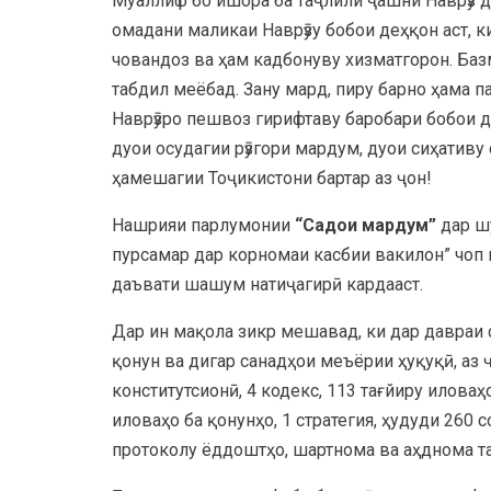
Муаллиф бо ишора ба таҷлили ҷашни Наврӯз д
омадани маликаи Наврӯзу бобои деҳқон аст, 
човандоз ва ҳам кадбонуву хизматгорон. Базм
табдил меёбад. Зану мард, пиру барно ҳама п
Наврӯзро пешвоз гирифтаву баробари бобои 
дуои осудагии рӯзгори мардум, дуои сиҳатив
ҳамешагии Тоҷикистони бартар аз ҷон!
Нашрияи парлумонии
“Садои мардум”
дар шу
пурсамар дар корномаи касбии вакилон” чоп
даъвати шашум натиҷагирӣ кардааст.
Дар ин мақола зикр мешавад, ки дар давраи
қонун ва дигар санадҳои меъёрии ҳуқуқӣ, аз 
конститутсионӣ, 4 кодекс, 113 тағйиру иловаҳ
иловаҳо ба қонунҳо, 1 стратегия, ҳудуди 260
протоколу ёддоштҳо, шартнома ва аҳднома т