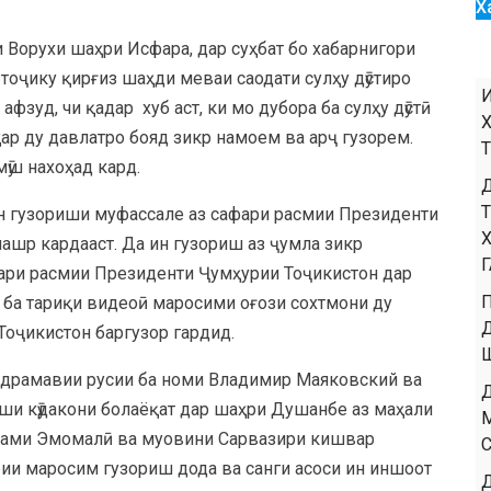
Х
и Ворухи шаҳри Исфара, дар суҳбат бо хабарнигори
 тоҷику қирғиз шаҳди меваи саодати сулҳу дӯстиро
фзуд, чи қадар хуб аст, ки мо дубора ба сулҳу дӯстӣ
ар ду давлатро бояд зикр намоем ва арҷ гузорем.
мӯш нахоҳад кард.
н гузориши муфассале аз сафари расмии Президенти
ашр кардааст. Да ин гузориш аз ҷумла зикр
фари расмии Президенти Ҷумҳурии Тоҷикистон дар
 ба тариқи видеоӣ маросими оғози сохтмони ду
оҷикистон баргузор гардид.
 драмавии русии ба номи Владимир Маяковский ва
ши кӯдакони болаёқат дар шаҳри Душанбе аз маҳали
тами Эмомалӣ ва муовини Сарвазири кишвар
ии маросим гузориш дода ва санги асоси ин иншоот