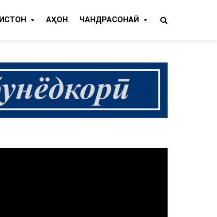
КИСТОН
ҶАҲОН
ЧАНДРАСОНАӢ