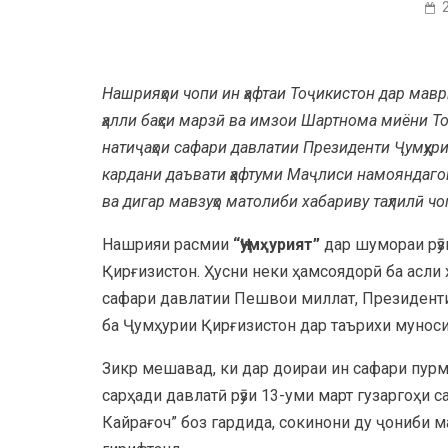
Нашрияҳои чопи ин ҳафтаи Тоҷикистон дар мавр
ҳалли баҳси марзӣ ва имзои Шартнома миёни То
натиҷаҳои сафари давлатии Президенти Ҷумҳур
кардани даъвати ҳафтуми Маҷлиси намояндаго
ва дигар мавзуҳо матолиби хабариву таҳлилӣ ч
Нашрияи расмии
“Ҷумҳурият”
дар шумораи рӯз
Қирғизистон. Ҳусни неки ҳамсоядорӣ ба асли
сафари давлатии Пешвои миллат, Президент
ба Ҷумҳурии Қирғизистон дар таърихи муноси
Зикр мешавад, ки дар доираи ин сафари пурм
сарҳади давлатӣ рӯзи 13-уми март гузаргоҳи 
Кайрағоч” боз гардида, сокинони ду ҷониби м