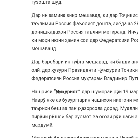
гузошта шуд.
Дар ин замина зикр мешавад, ки дар Тоҷикис
таълимии Россия фаъолият дошта, зиёда аз 
донишкадаҳои Россия таълим мегиранд. Инчу
ки моҳи июни ҳамин сол дар Федератсияи Рос
мешаванд.
Дар баробари ин гуфта мешавад, ки баъди ан
олӣ, дар ҳузури Президенти Ҷумҳурии Тоҷик
Федератсияи Россия муҳтарам Владимир Пути
Нашрияи
“Ҷумҳурият”
дар шумораи рӯзи 19 мар
Наврӯз яке аз бузургтарин ҷашнҳои ниёгони м
таърихи беш аз панҷҳазорсола дорад. Муалли
пирӯзии рӯшноӣ бар зулмот ва оғози рӯзи нави 
мардумӣ.