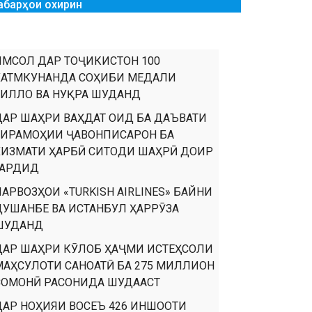
абарҳои охирин
ИМСОЛ ДАР ТОҶИКИСТОН 100
ХАТМКУНАНДА СОҲИБИ МЕДАЛИ
ТИЛЛО ВА НУҚРА ШУДАНД
ДАР ШАҲРИ ВАҲДАТ ОИД БА ДАЪВАТИ
ТИРАМОҲИИ ҶАВОНПИСАРОН БА
ХИЗМАТИ ҲАРБӢ СИТОДИ ШАҲРӢ ДОИР
ГАРДИД
ПАРВОЗҲОИ «TURKISH AIRLINES» БАЙНИ
ДУШАНБЕ ВА ИСТАНБУЛ ҲАРРӮЗА
ШУДАНД
ДАР ШАҲРИ КӮЛОБ ҲАҶМИ ИСТЕҲСОЛИ
МАҲСУЛОТИ САНОАТӢ БА 275 МИЛЛИОН
СОМОНӢ РАСОНИДА ШУДААСТ
ДАР НОҲИЯИ ВОСЕЪ 426 ИНШООТИ