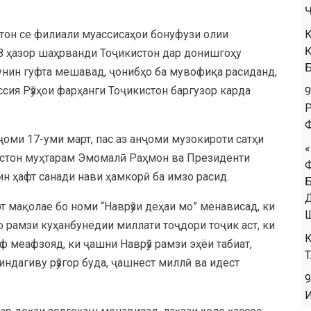
тон се филиали муассисаҳои бонуфузи олии
28 ҳазор шаҳрванди Тоҷикистон дар донишгоҳу
нин гуфта мешавад, ҷонибҳо ба мувофиқа расиданд,
сия Рӯзҳои фарҳанги Тоҷикистон баргузор карда
ҷоми 17-уми март, пас аз анҷоми музокироти сатҳи
истон муҳтарам Эмомалӣ Раҳмон ва Президенти
н ҳафт санади нави ҳамкорӣ ба имзо расид.
т мақолае бо номи “Наврӯзи деҳаи мо” менависад, ки
о рамзи куҳанбунёдии миллати тоҷдори тоҷик аст, ки
ф меафзояд, ки ҷашни Наврӯз рамзи эҳёи табиат,
зиндагиву рӯзгор буда, ҷашнест миллӣ ва идест