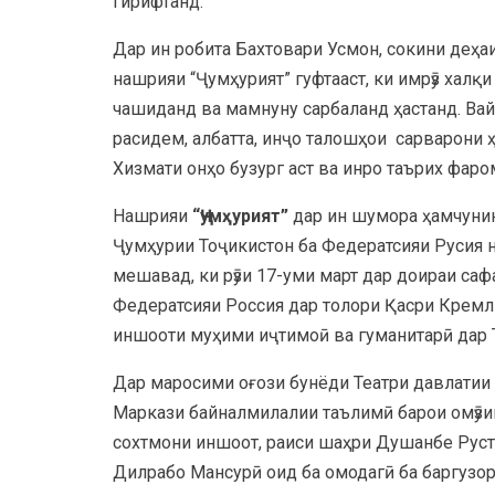
гирифтанд.
Дар ин робита Бахтовари Усмон, сокини деҳа
нашрияи “Ҷумҳурият” гуфтааст, ки имрӯз халқи
чашиданд ва мамнуну сарбаланд ҳастанд. Вай а
расидем, албатта, инҷо талошҳои сарварони ҳ
Хизмати онҳо бузург аст ва инро таърих фаро
Нашрияи
“Ҷумҳурият”
дар ин шумора ҳамчуни
Ҷумҳурии Тоҷикистон ба Федератсияи Русия н
мешавад, ки рӯзи 17-уми март дар доираи са
Федератсияи Россия дар толори Қасри Кремл
иншооти муҳими иҷтимоӣ ва гуманитарӣ дар Т
Дар маросими оғози бунёди Театри давлатии
Маркази байналмилалии таълимӣ барои омӯзи
сохтмони иншоот, раиси шаҳри Душанбе Рус
Дилрабо Мансурӣ оид ба омодагӣ ба баргузор