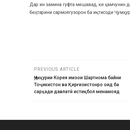
Дар ин замина гуфта мешавад, ки ҳамчунин 
беҳтарини сармоягузорон ба иқтисоди Ҷумҳур
PREVIOUS ARTICLE
Ҷумҳурии Корея имзои Шартнома байни
Тоҷикистон ва Қирғизистонро оид ба
сарҳади давлатӣ истиқбол менамояд