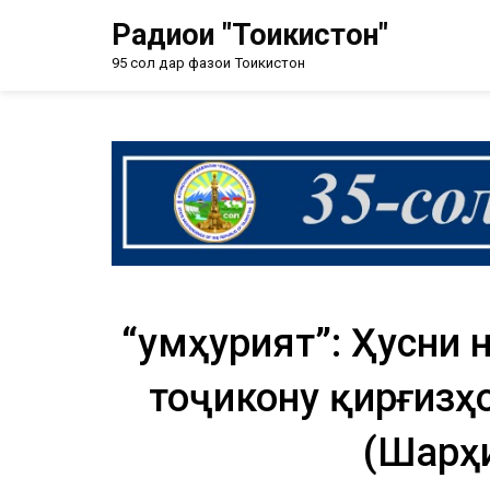
Радиои "Тоҷикистон"
95 сол дар фазои Тоҷикистон
“Ҷумҳурият”: Ҳусни
тоҷикону қирғизҳ
(Шарҳи