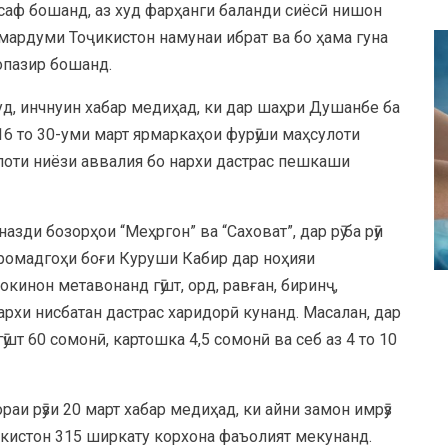
саф бошанд, аз худ фарҳанги баланди сиёсӣ нишон
а мардуми Тоҷикистон намунаи ибрат ва бо ҳама гуна
опазир бошанд.
д, инчнуин хабар медиҳад, ки дар шаҳри Душанбе ба
16 то 30-уми март ярмаркаҳои фурӯши маҳсулоти
лоти ниёзи аввалия бо нархи дастрас пешкаши
зди бозорҳои “Меҳргон” ва “Саховат”, дар рӯ ба рӯи
ромадгоҳи боғи Куруши Кабир дар ноҳияи
кинон метавонанд гӯшт, орд, равған, биринҷ,
архи нисбатан дастрас харидорӣ кунанд. Масалан, дар
ӯшт 60 сомонӣ, картошка 4,5 сомонӣ ва себ аз 4 то 10
аи рӯзи 20 март хабар медиҳад, ки айни замон имрӯз
икистон 315 ширкату корхона фаъолият мекунанд.