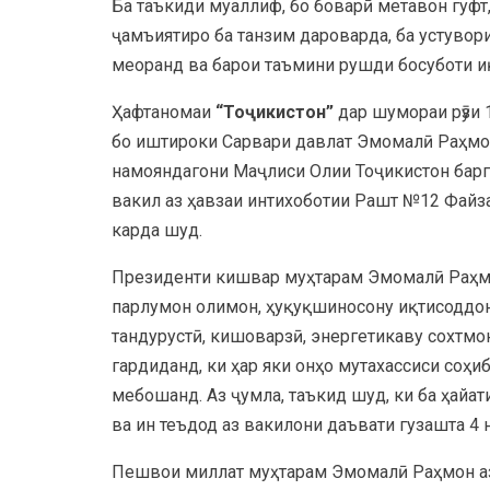
Ба таъкиди муаллиф, бо боварӣ метавон гуфт
ҷамъиятиро ба танзим дароварда, ба устуво
меоранд ва барои таъмини рушди босуботи и
Ҳафтаномаи
“Тоҷикистон”
дар шумораи рӯзи 
бо иштироки Сарвари давлат Эмомалӣ Раҳмон
намояндагони Маҷлиси Олии Тоҷикистон барг
вакил аз ҳавзаи интихоботии Рашт №12 Файз
карда шуд.
Президенти кишвар муҳтарам Эмомалӣ Раҳмон
парлумон олимон, ҳуқуқшиносону иқтисоддон
тандурустӣ, кишоварзӣ, энергетикаву сохтмо
гардиданд, ки ҳар яки онҳо мутахассиси соҳ
мебошанд. Аз ҷумла, таъкид шуд, ки ба ҳайа
ва ин теъдод аз вакилони даъвати гузашта 4
Пешвои миллат муҳтарам Эмомалӣ Раҳмон аз 