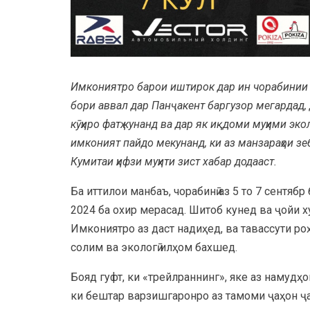
Имкониятро барои иштирок дар ин чорабинии б
бори аввал дар Панҷакент баргузор мегардад, д
кӯҳиро фатҳ кунанд ва дар як иқдоми муҳими эк
имконият пайдо мекунанд, ки аз манзараҳои з
Кумитаи ҳифзи муҳити зист хабар додааст.
Ба иттилои манбаъ, чорабинӣ аз 5 то 7 сентяб
2024 ба охир мерасад. Шитоб кунед ва ҷойи 
Имкониятро аз даст надиҳед, ва тавассути ро
солим ва экологӣ илҳом бахшед.
Бояд гуфт, ки «трейлраннинг», яке аз намудҳ
ки бештар варзишгаронро аз тамоми ҷаҳон ҷа