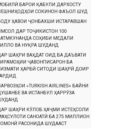
МОБИЛӢ БАРОИ ҚАБУЛИ ДАРХОСТУ
ПЕШНИҲОДҲОИ СОКИНОН ФАЪОЛ ШУД
БОДУ ҲАВОИ ҶОНБАХШИ ИСТАРАВШАН
ИМСОЛ ДАР ТОҶИКИСТОН 100
ХАТМКУНАНДА СОҲИБИ МЕДАЛИ
ТИЛЛО ВА НУҚРА ШУДАНД
ДАР ШАҲРИ ВАҲДАТ ОИД БА ДАЪВАТИ
ТИРАМОҲИИ ҶАВОНПИСАРОН БА
ХИЗМАТИ ҲАРБӢ СИТОДИ ШАҲРӢ ДОИР
ГАРДИД
ПАРВОЗҲОИ «TURKISH AIRLINES» БАЙНИ
ДУШАНБЕ ВА ИСТАНБУЛ ҲАРРӮЗА
ШУДАНД
ДАР ШАҲРИ КӮЛОБ ҲАҶМИ ИСТЕҲСОЛИ
МАҲСУЛОТИ САНОАТӢ БА 275 МИЛЛИОН
СОМОНӢ РАСОНИДА ШУДААСТ