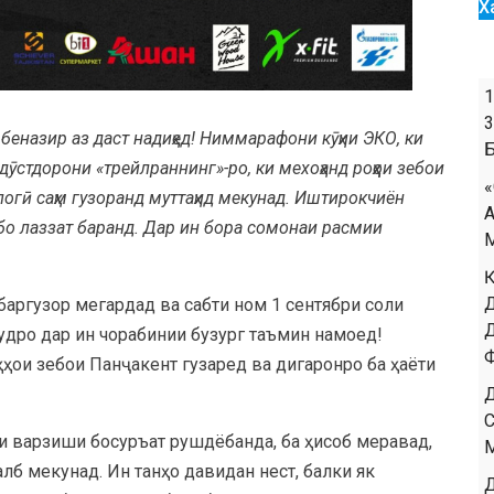
Х
еназир аз даст надиҳед! Ниммарафони кӯҳии ЭКО, ки
ӯстдорони «трейлраннинг»-ро, ки мехоҳанд роҳҳои зебои
ологӣ саҳм гузоранд муттаҳид мекунад. Иштирокчиён
ебо лаззат баранд. Дар ин бора сомонаи расмии
р баргузор мегардад ва сабти ном 1 сентябри соли
худро дар ин чорабинии бузург таъмин намоед!
ҳҳои зебои Панҷакент гузаред ва дигаронро ба ҳаёти
ои варзиши босуръат рушдёбанда, ба ҳисоб меравад,
лб мекунад. Ин танҳо давидан нест, балки як