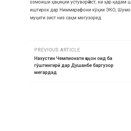
озмоиши ҳақиқии устуворӣ аст, ки ҳар қадам 
иштирок дар Ниммарафони кӯҳии ЭКО, Шумо н
муҳити зист низ саҳм мегузоред.
PREVIOUS ARTICLE
Нахустин Чемпионати ҷаҳон оид ба
гӯштингирӣ дар Душанбе баргузор
мегардад