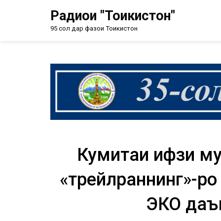
Радиои "Тоҷикистон"
95 сол дар фазои Тоҷикистон
Кумитаи ҳифзи му
«трейлраннинг»-ро
ЭКО даъ