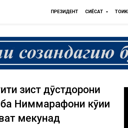
ПРЕЗИДЕНТ
CИЁСАТ
ТОҶИ
ҳити зист дӯстдорони
 ба Ниммарафони кӯҳии
ват мекунад