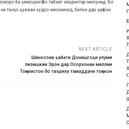
шуморо ба ҳамоҳангӣ бо табиат наздиктар мекунад. Бо
а танҳо қувваи худро меозмоед, балки дар ҳифзи
NEXT ARTICLE
Шиносоии ҳайати Донишгоҳи улуми
пизишкии Эрон дар Осорхонаи миллии
Тоҷикистон бо таъриху тамаддуни тоҷикон