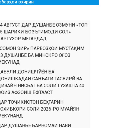
абарҳои охирин
14 АВГУСТ ДАР ДУШАНБЕ ОЗМУНИ «ТОП
35 ШАРИКИ БОЭЪТИМОДИ СОЛ»
БАРГУЗОР МЕГАРДАД
«СОМОН ЭЙР» ПАРВОЗҲОИ МУСТАҚИМ
АЗ ДУШАНБЕ БА МИНСКРО ОҒОЗ
МЕКУНАД
ҚАБУЛИ ДОНИШҶӮЁН БА
ДОНИШКАДАИ САНЪАТИ ТАСВИРӢ ВА
ДИЗАЙН НИСБАТ БА СОЛИ ГУЗАШТА 40
ФОИЗ АФЗОИШ ЁФТААСТ
ДАР ТОҶИКИСТОН БЕҲТАРИН
СОҲИБКОРИ СОЛИ 2026-РО МУАЙЯН
МЕКУНАНД
ДАР ДУШАНБЕ БАРНОМАИ НАВИ