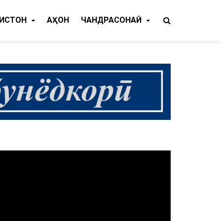
КИСТОН
ҶАҲОН
ЧАНДРАСОНАӢ