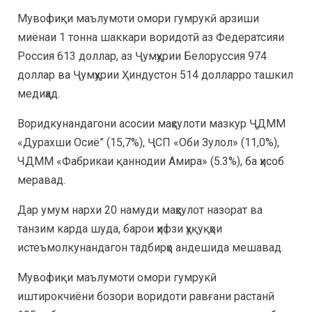
Мувофиқи маълумоти омори гумрукӣ арзиши
миёнаи 1 тонна шаккари воридотӣ аз Федератсияи
Россия 613 доллар, аз Ҷумҳурии Белоруссия 974
доллар ва Ҷумҳурии Ҳиндустон 514 долларро ташкил
медиҳад.
Воридкунандагони асосии маҳсулоти мазкур ҶДММ
«Дурахши Осиё” (15,7%), ҶСП «Оби Зулол» (11,0%),
ЧДММ «Фабрикаи қаннодии Амира» (5.3%), ба ҳисоб
меравад.
Дар умум нархи 20 намуди маҳсулот назорат ва
танзим карда шуда, барои ҳифзи ҳуқуқҳои
истеъмолкунандагон тадбирҳо андешида мешавад.
Мувофиқи маълумоти омори гумрукӣ
иштирокчиёни бозори воридоти равғани растанӣ