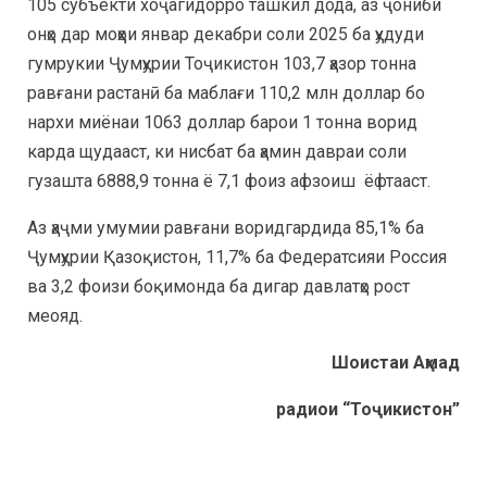
105 субъекти хоҷагидорро ташкил дода, аз ҷониби
онҳо дар моҳҳои январ декабри соли 2025 ба ҳудуди
гумрукии Ҷумҳурии Тоҷикистон 103,7 ҳазор тонна
равғани растанӣ ба маблағи 110,2 млн доллар бо
нархи миёнаи 1063 доллар барои 1 тонна ворид
карда щудааст, ки нисбат ба ҳамин давраи соли
гузашта 6888,9 тонна ё 7,1 фоиз афзоиш ёфтааст.
Аз ҳаҷми умумии равғани воридгардида 85,1% ба
Ҷумҳурии Қазоқистон, 11,7% ба Федератсияи Россия
ва 3,2 фоизи боқимонда ба дигар давлатҳо рост
меояд.
Шоистаи Аҳмад
радиои “Тоҷикистон”