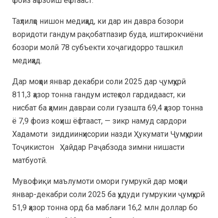
фоиз афзоиш ёфтааст.
Таҳлилҳо нишон медиҳад, ки дар ин давра бозори
воридоти гандум рақобатпазир буда, иштирокчиёни
бозори молӣ 78 субъекти хоҷагидорро ташкил
медиҳад.
Дар моҳҳои январ декабри соли 2025 дар ҷумҳурӣ
811,3 ҳазор тонна гандум истеҳсол гардидааст, ки
нисбат ба ҳамин давраи соли гузашта 69,4 ҳазор тонна
ё 7,9 фоиз коҳиш ёфтааст, — зикр намуд сардори
Хадамоти зиддиинҳисории назди Ҳукумати Ҷумҳурии
Тоҷикистон Ҳайдар Раҷабзода зимни нишасти
матбуотӣ.
Мувофиқи маълумоти омори гумрукӣ дар моҳҳои
январ-декабри соли 2025 ба ҳудуди гумрукии ҷумҳурӣ
51,9 ҳазор тонна орд ба маблағи 16,2 млн доллар бо