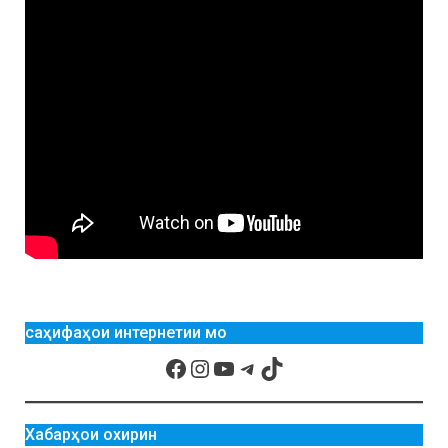
саҳифаҳои интернетии мо
Хабарҳои охирин