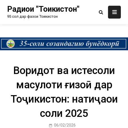
Радиои "Тоҷикистон"
95 сол дар фазои Тоҷикистон
Воридот ва истеҳсоли
маҳсулоти ғизоӣ дар
Тоҷикистон: натиҷаҳои
соли 2025
06/02/2026