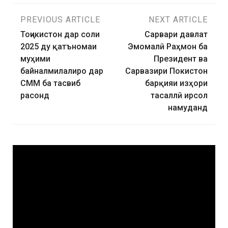
PREVIOUS ARTICLE
NEXT ARTICLE
Тоҷикистон дар соли
Сарвари давлат
2025 ду қатъномаи
Эмомалӣ Раҳмон ба
муҳими
Президент ва
байналмилалиро дар
Сарвазири Покистон
СММ ба тасвиб
барқияи изҳори
расонд
тасаллӣ ирсол
намуданд