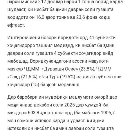
нархи миёнаи 312 доллар барои 1 тонна ворид карда
шудааст, ки нисбат ба ҳамин давраи соли гузашта
воридоти он 16,0 ҳазор тонна ва 23,6 фоиз коҳиш
ёфтааст.
Иштирокчиёни бозори воридоти орд 41 субъекти
хоҷагидорро ташкил медиҳанд, ки нисбат ба ҳамин
давраи соли гузашта 4 субъекти хоҷагидор зиёд
мебошад. Воридкунандагони асосии маҳсулоти
мазкур ҶДММ «Дурахши Осиё» (23,8%), ЧДММ
«Саҳад (21,6 %) «Таҷ Тур» (19.5%) ва дигар субъектони
хоҷагидор (15) ба ҳисоб мераванд.
Дар баробари ин мувофиқи маълумоти оморӣ дар
моҳҳои январ декабри соли 2025 дар ҷумҳурӣ ба
микдори 693,8 ҳазор тонна орд (ба маблағи 1906,7
млн сомонӣ истеҳсол карда шудааст, ки ҳаҷми
истеҳсоли он нисбат ба ҳамин давраи соли гузашта