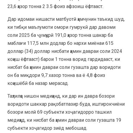
23,6 ҳазор тонна 2 3.5 фоиз афзоиш ёфтааст.
Дар идомаи нишасти матбуотӣ ҳамчунин таъкид шуд,
ки тибқи маълумоти омори гумрукӣ дар давоми
соли 2025 ба ҷумҳурӣ 191,0 ҳазор тонна шакар ба
маблағи 117,5 млн додлар бо нархи миёнаи 615
доллар (34) доллар нисбати ҳамин давраи соли 2024
коҳиш ёфтааст) барои 1 тонна ворид гардидааст, ки
нисбат ба ҳамин давраи соли гузашта дар воридоти
он ба миқдори 9,7 хазор тонна ва ё 4,8 фоиз
коҳишёбӣ ба назар мерасад.
Таҳлилҳо нишон медиҳанд, ки дар ин давра бозори
воридоти шаккар рақобатпазир буда, иштирокчиёни
бозори молӣ 69 субъекти хоҷагидорро ташкил
медиҳад, ки нисбат ба ҳамин давраи соли гузашта 19
субъекти хоҷагидор зиёд мебошад.