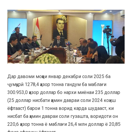
Дар давоми моҳҳои январ декабри соли 2025 ба
ҷумҳурӣ 1278,4 ҳазор тонна гандум ба маблағи
300.953,0 ҳазор доллар бо нархи миёнаи 235 доллар
(25 доллар нисбати ҳамин давраи соли 2024 коҳиш
ёфтааст) барои 1 тонна ворид карда шудааст, ки
нисбат ба ҳамин давраи соли гузашта, воридоти он
220,6 ҳазор тонна ё маблағи 26,4 млн доллар ё 20,85