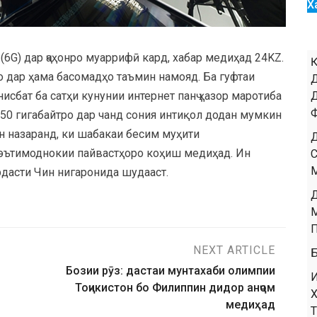
Х
6G) дар ҷаҳонро муаррифӣ кард, хабар медиҳад 24KZ.
 дар ҳама басомадҳо таъмин намояд. Ба гуфтаи
исбат ба сатҳи кунунии интернет панҷ ҳазор маротиба
50 гигабайтро дар чанд сония интиқол додан мумкин
ин назаранд, ки шабакаи бесим муҳити
 эътимоднокии пайвастҳоро коҳиш медиҳад. Ин
дасти Чин нигаронида шудааст.
NEXT ARTICLE
Бозии рӯз: дастаи мунтахаби олимпии
Тоҷикистон бо Филиппин дидор анҷом
медиҳад