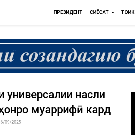
ПРЕЗИДЕНТ
CИЁСАТ
ТОҶИ
и универсалии насли
аҳонро муаррифӣ кард
06/09/2025