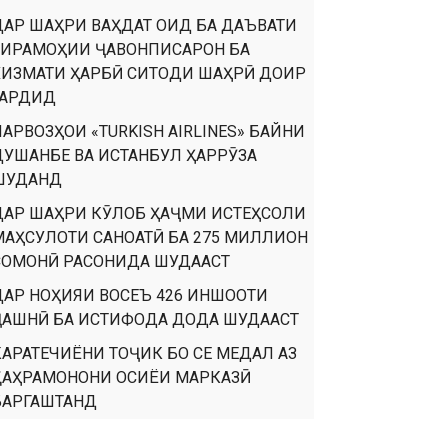
ДАР ШАҲРИ ВАҲДАТ ОИД БА ДАЪВАТИ
ТИРАМОҲИИ ҶАВОНПИСАРОН БА
ХИЗМАТИ ҲАРБӢ СИТОДИ ШАҲРӢ ДОИР
ГАРДИД
ПАРВОЗҲОИ «TURKISH AIRLINES» БАЙНИ
ДУШАНБЕ ВА ИСТАНБУЛ ҲАРРӮЗА
ШУДАНД
ДАР ШАҲРИ КӮЛОБ ҲАҶМИ ИСТЕҲСОЛИ
МАҲСУЛОТИ САНОАТӢ БА 275 МИЛЛИОН
СОМОНӢ РАСОНИДА ШУДААСТ
ДАР НОҲИЯИ ВОСЕЪ 426 ИНШООТИ
ҶАШНӢ БА ИСТИФОДА ДОДА ШУДААСТ
КАРАТЕЧИЁНИ ТОҶИК БО СЕ МЕДАЛ АЗ
ҚАҲРАМОНОНИ ОСИЁИ МАРКАЗӢ
БАРГАШТАНД