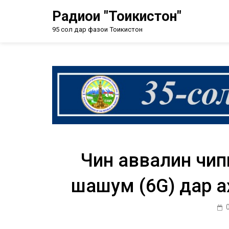
Радиои "Тоҷикистон"
95 сол дар фазои Тоҷикистон
Чин аввалин чип
шашум (6G) дар ҷ