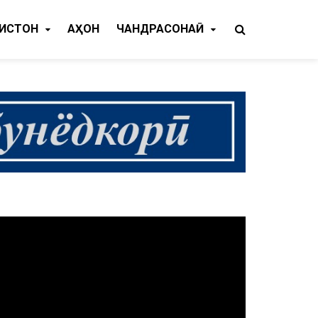
КИСТОН
ҶАҲОН
ЧАНДРАСОНАӢ