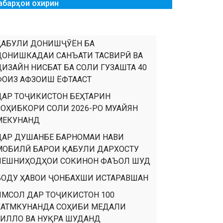
абарҳои охирин
ҚАБУЛИ ДОНИШҶӮЁН БА
ДОНИШКАДАИ САНЪАТИ ТАСВИРӢ ВА
ДИЗАЙН НИСБАТ БА СОЛИ ГУЗАШТА 40
ФОИЗ АФЗОИШ ЁФТААСТ
ДАР ТОҶИКИСТОН БЕҲТАРИН
СОҲИБКОРИ СОЛИ 2026-РО МУАЙЯН
МЕКУНАНД
ДАР ДУШАНБЕ БАРНОМАИ НАВИ
МОБИЛӢ БАРОИ ҚАБУЛИ ДАРХОСТУ
ПЕШНИҲОДҲОИ СОКИНОН ФАЪОЛ ШУД
БОДУ ҲАВОИ ҶОНБАХШИ ИСТАРАВШАН
ИМСОЛ ДАР ТОҶИКИСТОН 100
ХАТМКУНАНДА СОҲИБИ МЕДАЛИ
ТИЛЛО ВА НУҚРА ШУДАНД