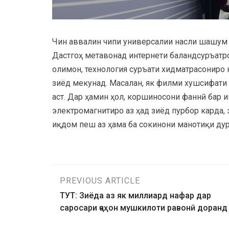
Чин аввалин чипи универсалии насли шашум (
Дастгоҳ метавонад интернети баландсуръатро
олимон, технология суръати хидматрасониро н
зиёд мекунад. Масалан, як филми хушсифати 
аст. Дар ҳамин ҳол, коршиносони фаннӣ бар 
электромагнитиро аз ҳад зиёд пурбор карда,
иқдом пеш аз ҳама ба сокинони манотиқи дур
PREVIOUS ARTICLE
ТУТ: Зиёда аз як миллиард нафар дар
саросари ҷаҳон мушкилоти равонӣ доранд