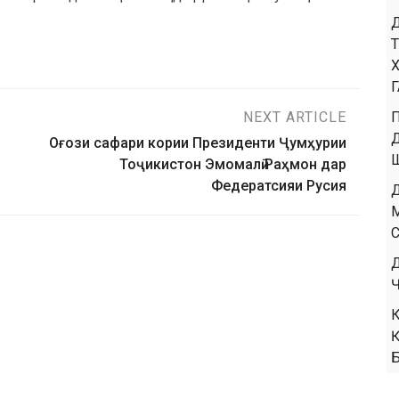
NEXT ARTICLE
Оғози сафари кории Президенти Ҷумҳурии
Тоҷикистон Эмомалӣ Раҳмон дар
Федератсияи Русия