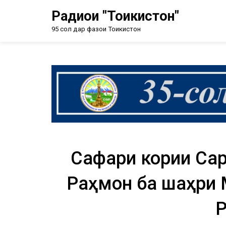
Радиои "Тоҷикистон"
95 сол дар фазои Тоҷикистон
Сафари кории Са
Раҳмон ба шаҳри 
Р