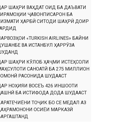
ДАР ШАҲРИ ВАҲДАТ ОИД БА ДАЪВАТИ
ТИРАМОҲИИ ҶАВОНПИСАРОН БА
ХИЗМАТИ ҲАРБӢ СИТОДИ ШАҲРӢ ДОИР
ГАРДИД
ПАРВОЗҲОИ «TURKISH AIRLINES» БАЙНИ
ДУШАНБЕ ВА ИСТАНБУЛ ҲАРРӮЗА
ШУДАНД
ДАР ШАҲРИ КӮЛОБ ҲАҶМИ ИСТЕҲСОЛИ
МАҲСУЛОТИ САНОАТӢ БА 275 МИЛЛИОН
СОМОНӢ РАСОНИДА ШУДААСТ
ДАР НОҲИЯИ ВОСЕЪ 426 ИНШООТИ
ҶАШНӢ БА ИСТИФОДА ДОДА ШУДААСТ
КАРАТЕЧИЁНИ ТОҶИК БО СЕ МЕДАЛ АЗ
ҚАҲРАМОНОНИ ОСИЁИ МАРКАЗӢ
БАРГАШТАНД