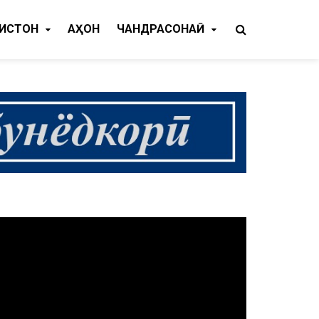
КИСТОН
ҶАҲОН
ЧАНДРАСОНАӢ