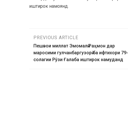
иштирок намоянд.
PREVIOUS ARTICLE
Пешвои миллат Эмомалӣ Раҳмон дар
маросими гулчанбаргузорӣ ба ифтихори 79-
солагии Рӯзи Ғалаба иштирок намуданд