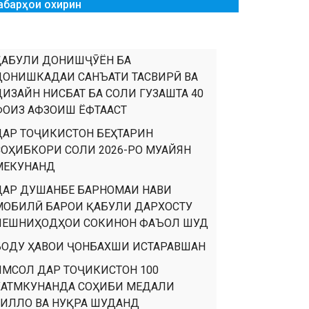
абарҳои охирин
ҚАБУЛИ ДОНИШҶӮЁН БА
ДОНИШКАДАИ САНЪАТИ ТАСВИРӢ ВА
ДИЗАЙН НИСБАТ БА СОЛИ ГУЗАШТА 40
ФОИЗ АФЗОИШ ЁФТААСТ
ДАР ТОҶИКИСТОН БЕҲТАРИН
СОҲИБКОРИ СОЛИ 2026-РО МУАЙЯН
МЕКУНАНД
ДАР ДУШАНБЕ БАРНОМАИ НАВИ
МОБИЛӢ БАРОИ ҚАБУЛИ ДАРХОСТУ
ПЕШНИҲОДҲОИ СОКИНОН ФАЪОЛ ШУД
БОДУ ҲАВОИ ҶОНБАХШИ ИСТАРАВШАН
ИМСОЛ ДАР ТОҶИКИСТОН 100
ХАТМКУНАНДА СОҲИБИ МЕДАЛИ
ТИЛЛО ВА НУҚРА ШУДАНД