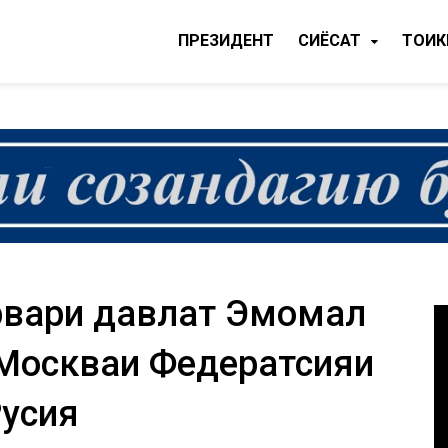
ПРЕЗИДЕНТ
CИЁСАТ
ТОҶИ
рвари давлат Эмомалӣ
Москваи Федератсияи
усия