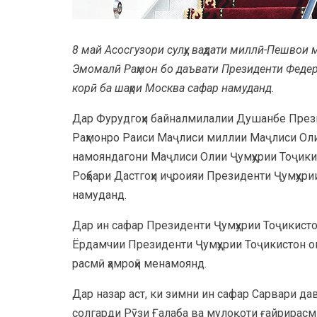
8 май Асосгузори сулҳу ваҳдати миллӣ-Пешвои 
Эмомалӣ Раҳмон бо даъвати Президенти Федер
корӣ ба шаҳри Москва сафар намуданд.
Дар Фурудгоҳи байналмилалии Душанбе Прези
Раҳмонро Раиси Маҷлиси миллии Маҷлиси Оли
намояндагони Маҷлиси Олии Ҷумҳурии Тоҷикис
Роҳбари Дастгоҳи иҷроияи Президенти Ҷумҳури
намуданд.
Дар ин сафар Президенти Ҷумҳурии Тоҷикисто
Ёрдамчии Президенти Ҷумҳурии Тоҷикистон ои
расмӣ ҳамроҳӣ менамоянд.
Дар назар аст, ки зимни ин сафар Сарвари да
солгарди Рӯзи Ғалаба ва мулоқоти ғайрирасми