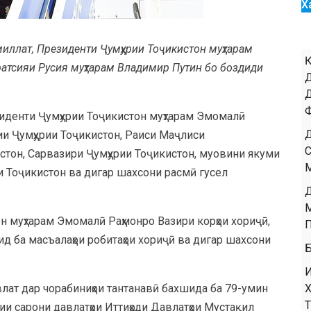
Х
миллат, Президенти Ҷумҳурии Тоҷикистон муҳтарам
атсияи Русия муҳтарам Владимир Путин бо боздиди
денти Ҷумҳурии Тоҷикистон муҳтарам Эмомалӣ
и Ҷумҳурии Тоҷикистон, Раиси Маҷлиси
тон, Сарвазири Ҷумҳурии Тоҷикистон, муовини якуми
и Тоҷикистон ва дигар шахсони расмӣ гусел
н муҳтарам Эмомалӣ Раҳмонро Вазири корҳои хориҷӣ,
д ба масъалаҳои робитаҳои хориҷӣ ва дигар шахсони
влат дар чорабиниҳои тантанавӣ бахшида ба 79-умин
и сарони давлатҳои Иттиҳоди Давлатҳои Мустақил