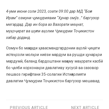
4-уми июни соли 2023, соати 09:00 дар МД “Боғи
Ирам” озмуни ҷумҳуриявии “Ҳунар омӯз…” баргузор
мегардад. Дар ин бора аз Вазорати меҳнат,
муҳоҷират ва шуғли аҳолии Ҷумҳурии Тоҷикистон
хабар доданд.
Озмун бо мақсади ҳавасмандгардонии аҳолӣ ҷиҳати
истеҳсоли молҳои ниёзи мардум ва рушди ҳунарҳои
мардумӣ, баланд бардоштани мақому маҳорати касбӣ
бо ҷалби корхонаҳои давлативу хусусӣ ва сазовор
пешвоз гирифтани 35-солагии Истиқлолияти
давлатии Ҷумҳурии Тоҷикистон баргузор мешавад.
PREVIOUS ARTICLE
NEXT ARTICLE