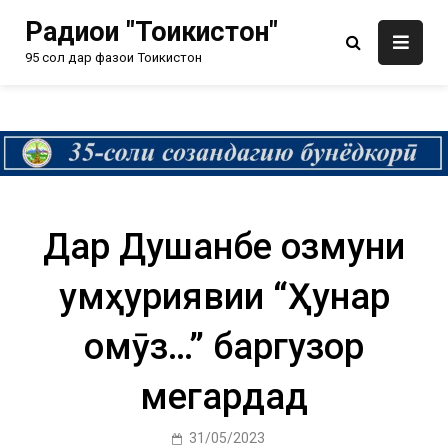
Радиои "Тоҷикистон"
95 сол дар фазои Тоҷикистон
Дар Душанбе озмуни
ҷумҳуриявии “Ҳунар
омӯз…” баргузор
мегардад
31/05/2023