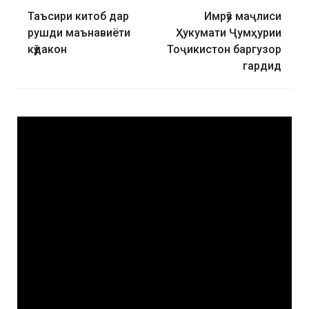
Таъсири китоб дар
Имрӯз маҷлиси
рушди маънавиёти
Ҳукумати Ҷумҳурии
кӯдакон
Тоҷикистон баргузор
гардид