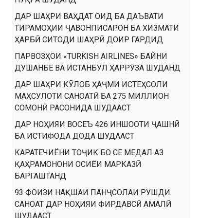
ДАР ШАҲРИ ВАҲДАТ ОИД БА ДАЪВАТИ
ТИРАМОҲИИ ҶАВОНПИСАРОН БА ХИЗМАТИ
ҲАРБӢ СИТОДИ ШАҲРӢ ДОИР ГАРДИД
ПАРВОЗҲОИ «TURKISH AIRLINES» БАЙНИ
ДУШАНБЕ ВА ИСТАНБУЛ ҲАРРӮЗА ШУДАНД
ДАР ШАҲРИ КӮЛОБ ҲАҶМИ ИСТЕҲСОЛИ
МАҲСУЛОТИ САНОАТӢ БА 275 МИЛЛИОН
СОМОНӢ РАСОНИДА ШУДААСТ
ДАР НОҲИЯИ ВОСЕЪ 426 ИНШООТИ ҶАШНӢ
БА ИСТИФОДА ДОДА ШУДААСТ
КАРАТЕЧИЁНИ ТОҶИК БО СЕ МЕДАЛ АЗ
ҚАҲРАМОНОНИ ОСИЁИ МАРКАЗӢ
БАРГАШТАНД
93 ФОИЗИ НАҚШАИ ПАНҶСОЛАИ РУШДИ
САНОАТ ДАР НОҲИЯИ ФИРДАВСӢ АМАЛӢ
ШУДААСТ