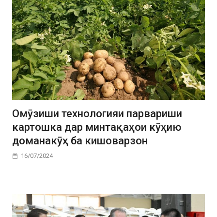
Омӯзиши технологияи парвариши
картошка дар минтақаҳои кӯҳию
доманакӯҳ ба кишоварзон
16/07/2024