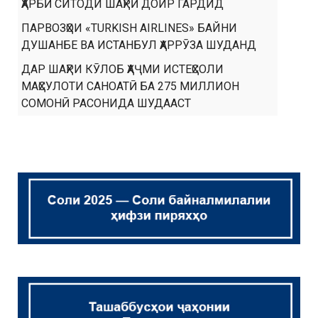
ҲАРБӢ СИТОДИ ШАҲРӢ ДОИР ГАРДИД
ПАРВОЗҲОИ «TURKISH AIRLINES» БАЙНИ
ДУШАНБЕ ВА ИСТАНБУЛ ҲАРРӮЗА ШУДАНД
ДАР ШАҲРИ КӮЛОБ ҲАҶМИ ИСТЕҲСОЛИ
МАҲСУЛОТИ САНОАТӢ БА 275 МИЛЛИОН
СОМОНӢ РАСОНИДА ШУДААСТ