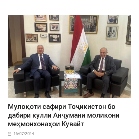
Мулоқоти сафири Тоҷикистон бо
дабири кулли Анҷумани моликони
меҳмонхонаҳои Кувайт
16/07/2024