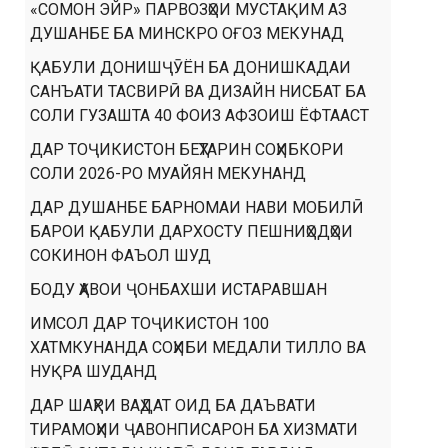
«СОМОН ЭЙР» ПАРВОЗҲОИ МУСТАҚИМ АЗ
ДУШАНБЕ БА МИНСКРО ОҒОЗ МЕКУНАД
ҚАБУЛИ ДОНИШҶӮЁН БА ДОНИШКАДАИ
САНЪАТИ ТАСВИРӢ ВА ДИЗАЙН НИСБАТ БА
СОЛИ ГУЗАШТА 40 ФОИЗ АФЗОИШ ЁФТААСТ
ДАР ТОҶИКИСТОН БЕҲТАРИН СОҲИБКОРИ
СОЛИ 2026-РО МУАЙЯН МЕКУНАНД
ДАР ДУШАНБЕ БАРНОМАИ НАВИ МОБИЛӢ
БАРОИ ҚАБУЛИ ДАРХОСТУ ПЕШНИҲОДҲОИ
СОКИНОН ФАЪОЛ ШУД
БОДУ ҲАВОИ ҶОНБАХШИ ИСТАРАВШАН
ИМСОЛ ДАР ТОҶИКИСТОН 100
ХАТМКУНАНДА СОҲИБИ МЕДАЛИ ТИЛЛО ВА
НУҚРА ШУДАНД
ДАР ШАҲРИ ВАҲДАТ ОИД БА ДАЪВАТИ
ТИРАМОҲИИ ҶАВОНПИСАРОН БА ХИЗМАТИ