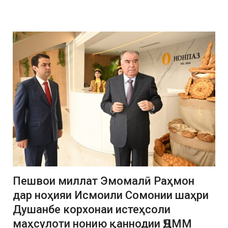
Пешвои миллат Эмомалӣ Раҳмон
дар ноҳияи Исмоили Сомонии шаҳри
Душанбе корхонаи истеҳсоли
маҳсулоти нонию қаннодии ҶДММ