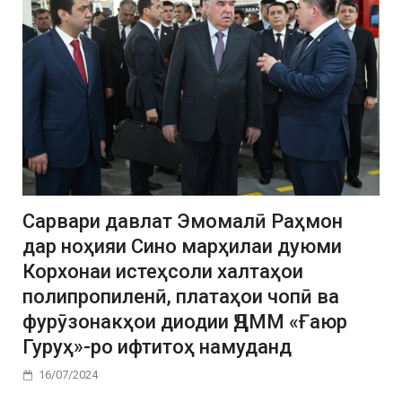
Сарвари давлат Эмомалӣ Раҳмон
дар ноҳияи Сино марҳилаи дуюми
Корхонаи истеҳсоли халтаҳои
полипропиленӣ, платаҳои чопӣ ва
фурӯзонакҳои диодии ҶДММ «Ғаюр
Гуруҳ»-ро ифтитоҳ намуданд
16/07/2024