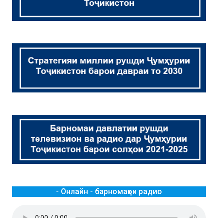
- Онлайн - барномаҳои радио