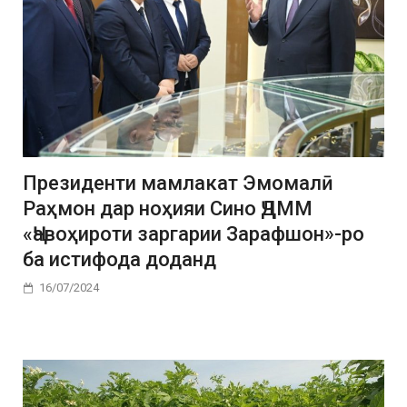
Президенти мамлакат Эмомалӣ
Раҳмон дар ноҳияи Сино ҶДММ
«Ҷавоҳироти заргарии Зарафшон»-ро
ба истифода доданд
16/07/2024