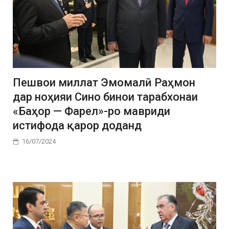
Пешвои миллат Эмомалӣ Раҳмон
дар ноҳияи Сино бинои тарабхонаи
«Баҳор — Фарел»-ро мавриди
истифода қарор доданд
16/07/2024