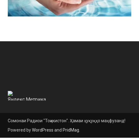
Сомонаи Радиои "Тоҷикистон". Ҳамаи ҳуқуқҳо маҳфузанд!
Powered by
WordPress
and
PridMag
.