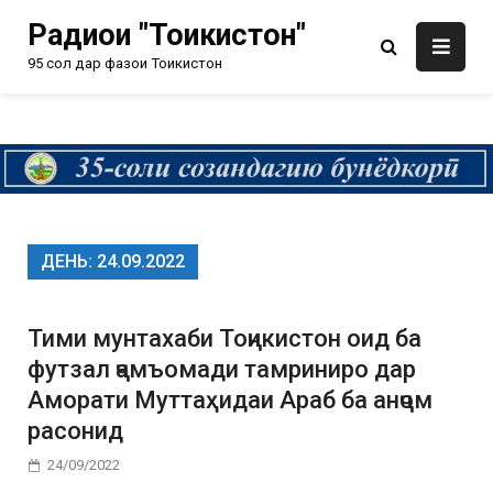
Радиои "Тоҷикистон"
95 сол дар фазои Тоҷикистон
ДЕНЬ:
24.09.2022
Тими мунтахаби Тоҷикистон оид ба
футзал ҷамъомади тамриниро дар
Аморати Муттаҳидаи Араб ба анҷом
расонид
24/09/2022