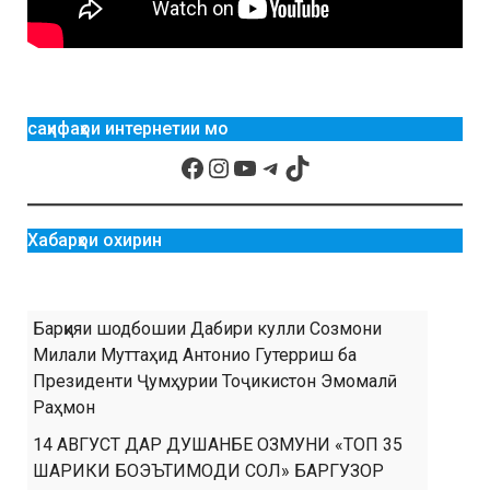
саҳифаҳои интернетии мо
Хабарҳои охирин
Барқияи шодбошии Дабири кулли Созмони
Милали Муттаҳид Антонио Гутерриш ба
Президенти Ҷумҳурии Тоҷикистон Эмомалӣ
Раҳмон
14 АВГУСТ ДАР ДУШАНБЕ ОЗМУНИ «ТОП 35
ШАРИКИ БОЭЪТИМОДИ СОЛ» БАРГУЗОР