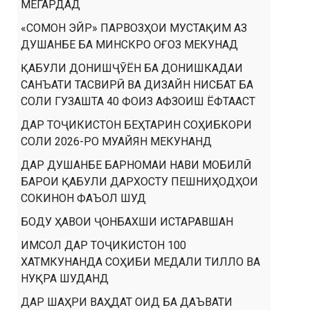
МЕГАРДАД
«СОМОН ЭЙР» ПАРВОЗҲОИ МУСТАҚИМ АЗ
ДУШАНБЕ БА МИНСКРО ОҒОЗ МЕКУНАД
ҚАБУЛИ ДОНИШҶӮЁН БА ДОНИШКАДАИ
САНЪАТИ ТАСВИРӢ ВА ДИЗАЙН НИСБАТ БА
СОЛИ ГУЗАШТА 40 ФОИЗ АФЗОИШ ЁФТААСТ
ДАР ТОҶИКИСТОН БЕҲТАРИН СОҲИБКОРИ
СОЛИ 2026-РО МУАЙЯН МЕКУНАНД
ДАР ДУШАНБЕ БАРНОМАИ НАВИ МОБИЛӢ
БАРОИ ҚАБУЛИ ДАРХОСТУ ПЕШНИҲОДҲОИ
СОКИНОН ФАЪОЛ ШУД
БОДУ ҲАВОИ ҶОНБАХШИ ИСТАРАВШАН
ИМСОЛ ДАР ТОҶИКИСТОН 100
ХАТМКУНАНДА СОҲИБИ МЕДАЛИ ТИЛЛО ВА
НУҚРА ШУДАНД
ДАР ШАҲРИ ВАҲДАТ ОИД БА ДАЪВАТИ