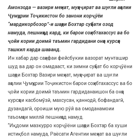
Амонзода — вазири меҳнат, муҳоҷират ва шуғли аҳолии
Ҷумҳурии Тоҷикистон бо занони корҷӯёи
“мардикорбозор”-и шаҳри Бохтар суҳбати озод
намуда, пешниҳод кард, ки барои соҳибтахассус ва бо
ҷойи кории доимӣ таъмин гардидани онҳо курсҳо
ташкил карда шаванд.
Ин хабар дар саҳифаи фейсбукии вазорат мунташир
шуд ва дар он омадааст, ки зимни суҳбат бо корҷӯёни
шаҳри Бохтар Вазири меҳнат, муҳоҷират ва шуғли
аҳолии Ҷумҳурии Тоҷикистон барои соҳибтахассус ва бо
ҷойи кории доимӣ таъмин гардиданаишон ба онҳо
курсҳои касбомӯзӣ, махсусан, қаннодӣ, бофандагӣ,
дузандагӣ, ороиши мую рӯй ва омоданамоии
таъомҳои миллӣ пешниҳод намуд.
“Иқдоми мазкурро корҷӯёни шаҳри Бохтар ба хуши
истиқбол намуда, Раёсати Агентии меҳнат ва шуғли