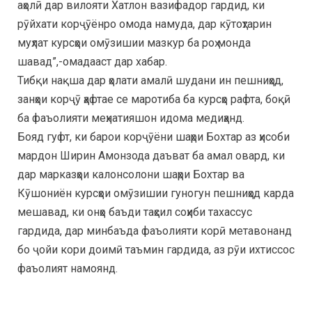
аҳолӣ дар вилояти Хатлон вазифадор гардид, ки
рӯйхати корҷӯёнро омода намуда, дар кӯтоҳтарин
муҳлат курсҳои омӯзишии мазкур ба роҳ монда
шавад”,-омадааст дар хабар.
Тибқи нақша дар ҳолати амалӣ шудани ин пешниҳод,
занҳои корҷӯ ҳафтае се маротиба ба курсҳо рафта, боқӣ
ба фаъолияти меҳнатияшон идома медиҳанд.
Бояд гуфт, ки барои корҷӯёни шаҳри Бохтар аз ҳисоби
мардон Ширин Амонзода даъват ба амал овард, ки
дар марказҳои калонсолони шаҳри Бохтар ва
Кӯшониён курсҳои омӯзишии гуногун пешниҳод карда
мешавад, ки онҳо баъди таҳсил соҳиби тахассус
гардида, дар минбаъда фаъолияти корӣ метавонанд
бо ҷойи кори доимӣ таъмин гардида, аз рӯи ихтиссос
фаъолият намоянд.