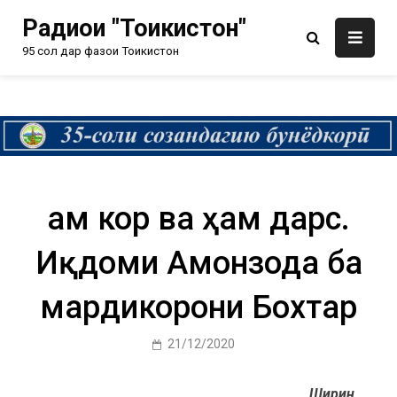
Радиои "Тоҷикистон"
95 сол дар фазои Тоҷикистон
Ҳам кор ва ҳам дарс.
Иқдоми Амонзода ба
мардикорони Бохтар
21/12/2020
Ширин