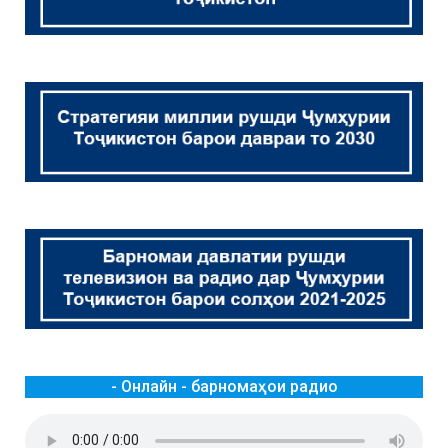
- Онлайн - барномаҳои радио