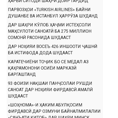
ҲАРБӢ СИТОДИ ШАҲРӢ ДОИР ГАРДИД
ПАРВОЗҲОИ «TURKISH AIRLINES» БАЙНИ
ДУШАНБЕ ВА ИСТАНБУЛ ҲАРРӮЗА ШУДАНД
ДАР ШАҲРИ КӮЛОБ ҲАҶМИ ИСТЕҲСОЛИ
МАҲСУЛОТИ САНОАТӢ БА 275 МИЛЛИОН
СОМОНӢ РАСОНИДА ШУДААСТ
ДАР НОҲИЯИ ВОСЕЪ 426 ИНШООТИ ҶАШНӢ
БА ИСТИФОДА ДОДА ШУДААСТ
КАРАТЕЧИЁНИ ТОҶИК БО СЕ МЕДАЛ АЗ
ҚАҲРАМОНОНИ ОСИЁИ МАРКАЗӢ
БАРГАШТАНД
93 ФОИЗИ НАҚШАИ ПАНҶСОЛАИ РУШДИ
САНОАТ ДАР НОҲИЯИ ФИРДАВСӢ АМАЛӢ
ШУДААСТ
«ШОҲНОМА»-И ҲАКИМ АБУЛҚОСИМ
ФИРДАВСӢ ДАР ОЗМУНИ БАЙНАЛМИЛАЛИИ
«САНЪАТИ КИТОБ» ДАР ШАҲРИ МИНСК