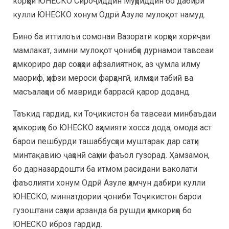
корҳои ЮНЕСКО Сироҷиддин Муҳриддин бо дабири
кулли ЮНЕСКО хонум Одрӣ Азуле мулоқот намуд.
Бино ба иттилоъи сомонаи Вазорати корҳои хориҷаи
мамлакат, зимни мулоқот ҷонибҳо дурнамои тавсеаи
ҳамкориро дар соҳаҳои афзалиятнок, аз ҷумла илму
маориф, ҳифзи мероси фарҳангӣ, илмҳои табиӣ ва
масъалаҳои об мавриди баррасӣ қарор доданд.
Таъкид гардид, ки Тоҷикистон ба тавсеаи минбаъдаи
ҳамкориҳо бо ЮНЕСКО аҳамияти хосса дода, омода аст
барои пешбурди ташаббусҳои муштарак дар сатҳи
минтақавию ҷаҳонӣ саҳми фаъол гузорад. Ҳамзамон,
бо дарназардошти ба итмом расидани ваколати
фаъолияти хонум Одрӣ Азуле ҳамчун дабири кулли
ЮНЕСКО, миннатдории ҷониби Тоҷикистон барои
гузоштани саҳми арзанда ба рушди ҳамкориҳо бо
ЮНЕСКО иброз гардид.