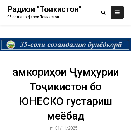
Радиои "Тоҷикистон"
95 сол дар фазои Тоҷикистон
Ҳамкориҳои Ҷумҳурии
Тоҷикистон бо
ЮНЕСКО густариш
меёбад
01/11/2025