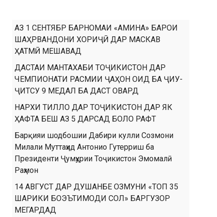
АЗ 1 СЕНТЯБР БАРНОМАИ «АМИНА» БАРОИ
ШАҲРВАНДОНИ ХОРИҶӢ ДАР МАСКАВ
ҲАТМӢ МЕШАВАД
ДАСТАИ МАНТАХАБИ ТОҶИКИСТОН ДАР
ЧЕМПИОНАТИ РАСМИИ ҶАҲОН ОИД БА ҶИУ-
ҶИТСУ 9 МЕДАЛ БА ДАСТ ОВАРД
НАРХИ ТИЛЛО ДАР ТОҶИКИСТОН ДАР ЯК
ҲАФТА БЕШ АЗ 5 ДАРСАД БОЛО РАФТ
Барқияи шодбошии Дабири кулли Созмони
Милали Муттаҳид Антонио Гутерриш ба
Президенти Ҷумҳурии Тоҷикистон Эмомалӣ
Раҳмон
14 АВГУСТ ДАР ДУШАНБЕ ОЗМУНИ «ТОП 35
ШАРИКИ БОЭЪТИМОДИ СОЛ» БАРГУЗОР
МЕГАРДАД