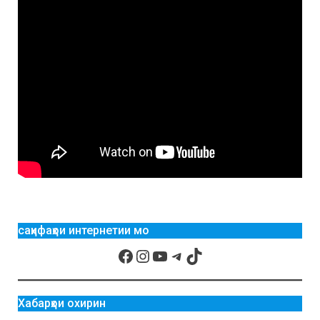
саҳифаҳои интернетии мо
Хабарҳои охирин