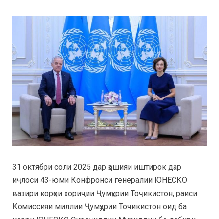
31 октябри соли 2025 дар ҳошияи иштирок дар
иҷлоси 43-юми Конфронси генералии ЮНЕСКО
вазири корҳои хориҷии Ҷумҳурии Тоҷикистон, раиси
Комиссияи миллии Ҷумҳурии Тоҷикистон оид ба