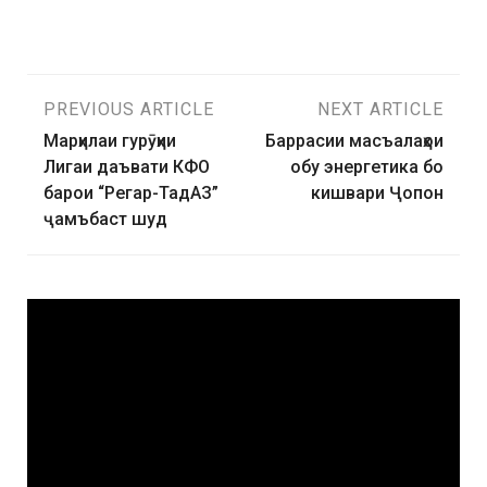
PREVIOUS ARTICLE
NEXT ARTICLE
Марҳилаи гурӯҳии
Баррасии масъалаҳои
Лигаи даъвати КФО
обу энергетика бо
барои “Регар-ТадАЗ”
кишвари Ҷопон
ҷамъбаст шуд