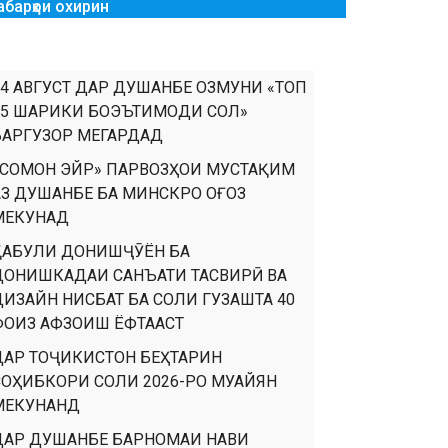
абарҳои охирин
14 АВГУСТ ДАР ДУШАНБЕ ОЗМУНИ «ТОП
35 ШАРИКИ БОЭЪТИМОДИ СОЛ»
БАРГУЗОР МЕГАРДАД
«СОМОН ЭЙР» ПАРВОЗҲОИ МУСТАҚИМ
АЗ ДУШАНБЕ БА МИНСКРО ОҒОЗ
МЕКУНАД
ҚАБУЛИ ДОНИШҶӮЁН БА
ДОНИШКАДАИ САНЪАТИ ТАСВИРӢ ВА
ДИЗАЙН НИСБАТ БА СОЛИ ГУЗАШТА 40
ФОИЗ АФЗОИШ ЁФТААСТ
ДАР ТОҶИКИСТОН БЕҲТАРИН
СОҲИБКОРИ СОЛИ 2026-РО МУАЙЯН
МЕКУНАНД
ДАР ДУШАНБЕ БАРНОМАИ НАВИ