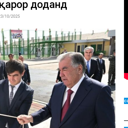
қарор доданд
23/10/2025
с