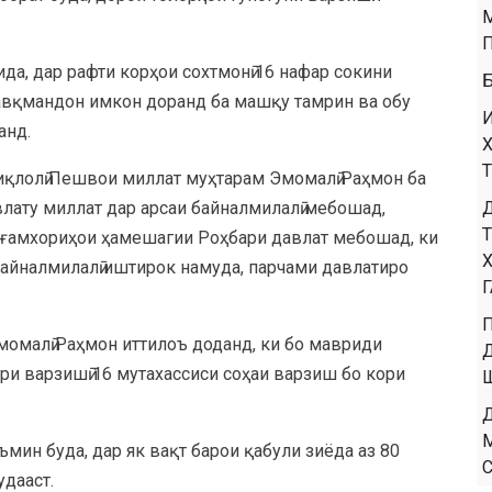
да, дар рафти корҳои сохтмонӣ 16 нафар сокини
завқмандон имкон доранд ба машқу тамрин ва обу
анд.
тиқлолӣ Пешвои миллат муҳтарам Эмомалӣ Раҳмон ба
лату миллат дар арсаи байналмилалӣ мебошад,
а ғамхориҳои ҳамешагии Роҳбари давлат мебошад, ки
байналмилалӣ иштирок намуда, парчами давлатиро
момалӣ Раҳмон иттилоъ доданд, ки бо мавриди
ри варзишӣ 16 мутахассиси соҳаи варзиш бо кори
мин буда, дар як вақт барои қабули зиёда аз 80
дааст.