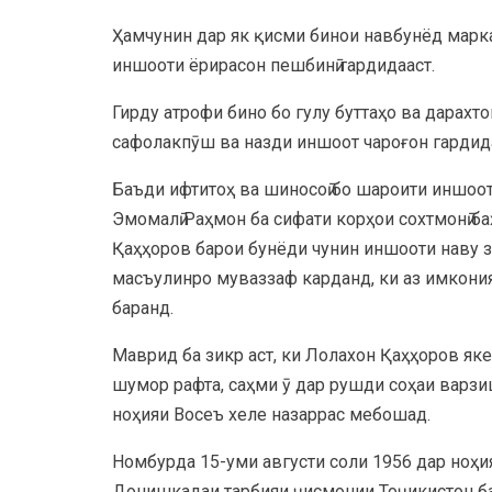
Ҳамчунин дар як қисми бинои навбунёд марказ
иншооти ёрирасон пешбинӣ гардидааст.
Гирду атрофи бино бо гулу буттаҳо ва дарахт
сафолакпӯш ва назди иншоот чароғон гардид
Баъди ифтитоҳ ва шиносоӣ бо шароити иншоот
Эмомалӣ Раҳмон ба сифати корҳои сохтмонӣ б
Қаҳҳоров барои бунёди чунин иншооти наву з
масъулинро муваззаф карданд, ки аз имкони
баранд.
Маврид ба зикр аст, ки Лолахон Қаҳҳоров як
шумор рафта, саҳми ӯ дар рушди соҳаи варзи
ноҳияи Восеъ хеле назаррас мебошад.
Номбурда 15-уми августи соли 1956 дар ноҳи
Донишкадаи тарбияи ҷисмонии Тоҷикистон б