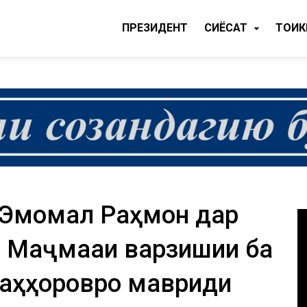
ПРЕЗИДЕНТ
CИЁСАТ
ТОҶИ
Эмомалӣ Раҳмон дар
и Маҷмааи варзишии ба
аҳҳоровро мавриди