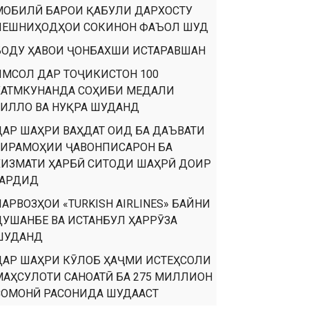
МОБИЛӢ БАРОИ ҚАБУЛИ ДАРХОСТУ
ПЕШНИҲОДҲОИ СОКИНОН ФАЪОЛ ШУД
БОДУ ҲАВОИ ҶОНБАХШИ ИСТАРАВШАН
ИМСОЛ ДАР ТОҶИКИСТОН 100
ХАТМКУНАНДА СОҲИБИ МЕДАЛИ
ТИЛЛО ВА НУҚРА ШУДАНД
ДАР ШАҲРИ ВАҲДАТ ОИД БА ДАЪВАТИ
ТИРАМОҲИИ ҶАВОНПИСАРОН БА
ХИЗМАТИ ҲАРБӢ СИТОДИ ШАҲРӢ ДОИР
ГАРДИД
ПАРВОЗҲОИ «TURKISH AIRLINES» БАЙНИ
ДУШАНБЕ ВА ИСТАНБУЛ ҲАРРӮЗА
ШУДАНД
ДАР ШАҲРИ КӮЛОБ ҲАҶМИ ИСТЕҲСОЛИ
МАҲСУЛОТИ САНОАТӢ БА 275 МИЛЛИОН
СОМОНӢ РАСОНИДА ШУДААСТ