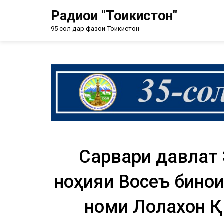
Радиои "Тоҷикистон"
95 сол дар фазои Тоҷикистон
Сарвари давлат 
ноҳияи Восеъ бино
номи Лолахон Қ