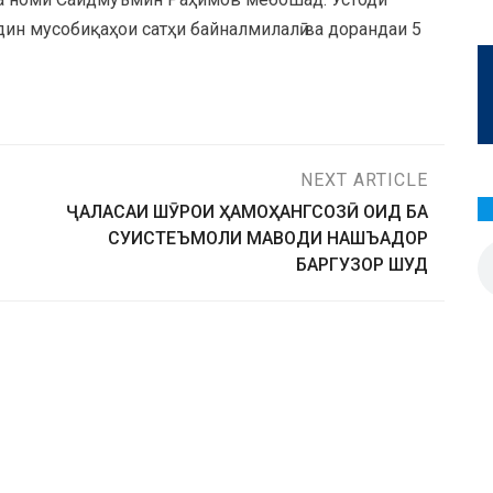
дин мусобиқаҳои сатҳи байналмилалӣ ва дорандаи 5
NEXT ARTICLE
ҶАЛАСАИ ШӮРОИ ҲАМОҲАНГСОЗӢ ОИД БА
СУИСТЕЪМОЛИ МАВОДИ НАШЪАДОР
БАРГУЗОР ШУД