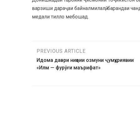
варзиши дараҷаи байналмилалӣ, барандаи чан
медали тилло мебошад.
PREVIOUS ARTICLE
Идома даври ниҳоии озмуни ҷумҳуриявии
«Илм — фурӯғи маърифат»