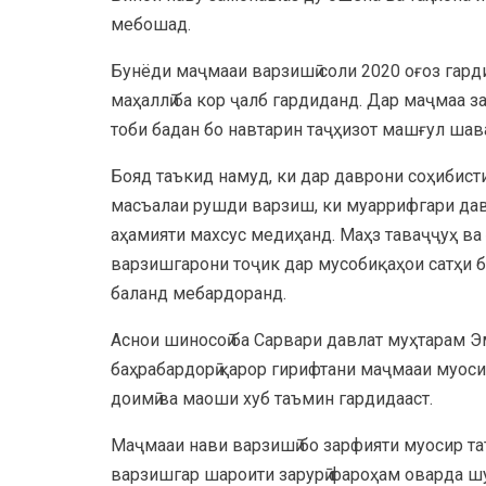
мебошад.
Бунёди маҷмааи варзишӣ соли 2020 оғоз гарди
маҳаллӣ ба кор ҷалб гардиданд. Дар маҷмаа 
тоби бадан бо навтарин таҷҳизот машғул шав
Бояд таъкид намуд, ки дар даврони соҳибис
масъалаи рушди варзиш, ки муаррифгари дав
аҳамияти махсус медиҳанд. Маҳз таваҷҷуҳ в
варзишгарони тоҷик дар мусобиқаҳои сатҳи 
баланд мебардоранд.
Аснои шиносоӣ ба Сарвари давлат муҳтарам Э
баҳрабардорӣ қарор гирифтани маҷмааи муоси
доимӣ ва маоши хуб таъмин гардидааст.
Маҷмааи нави варзишӣ бо зарфияти муосир таъ
варзишгар шароити зарурӣ фароҳам оварда шу