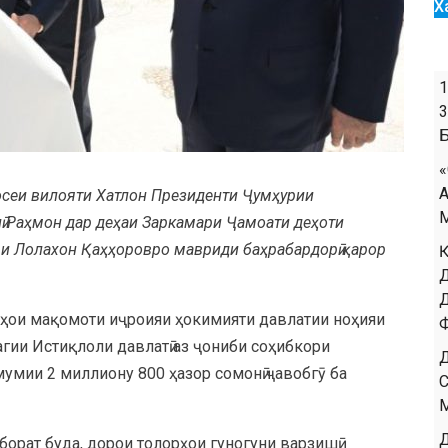
Х
Восеи вилояти Хатлон Президенти Ҷумҳурии
 Раҳмон дар деҳаи Заркамари Ҷамоати деҳоти
 Лолахон Қаҳҳоровро мавриди баҳрабардорӣ қарор
ҳои мақомоти иҷроияи ҳокимияти давлатии ноҳияи
агии Истиқлоли давлатӣ аз ҷониби соҳибкори
умии 2 миллиону 800 ҳазор сомонӣ ҷавобгӯ ба
борат буда, дорои толорҳои гуногуни варзишӣ