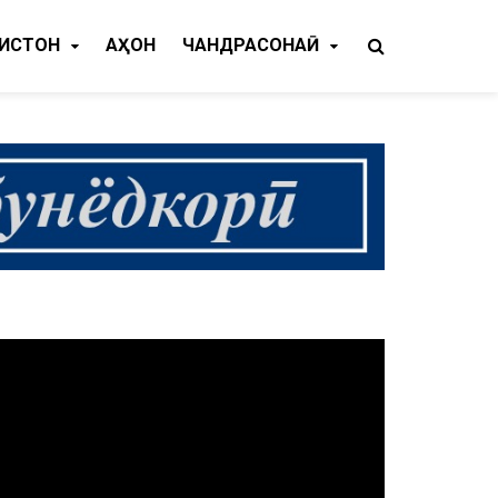
КИСТОН
ҶАҲОН
ЧАНДРАСОНАӢ