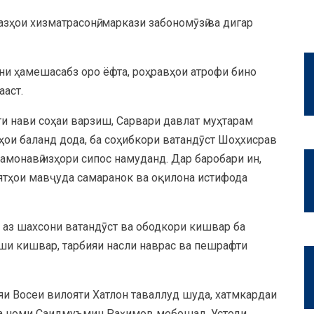
ҳои хизматрасонӣ, маркази забономӯзӣ ва дигар
они ҳамешасабз оро ёфта, роҳравҳои атрофи бино
ааст.
и нави соҳаи варзиш, Сарвари давлат муҳтарам
аҳои баланд дода, ба соҳибкори ватандӯст Шоҳхисрав
амонавӣ изҳори сипос намуданд. Дар баробари ин,
ятҳои мавҷуда самаранок ва оқилона истифода
е аз шахсони ватандӯст ва ободкори кишвар ба
ши кишвар, тарбияи насли наврас ва пешрафти
яи Восеи вилояти Хатлон таваллуд шуда, хатмкардаи
а номи Саидмуъмин Раҳимов мебошад. Устоди