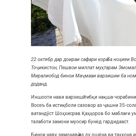
22 октябр дар доираи сафари корӣ ба ноҳияи 
Тоҷикистон, Пешвои миллат муҳтарам Эмомалӣ
Миралиобод бинои Маҷмааи варзишии ба номи
доданд.
Иншооти нави варзишӣ тибқи нақша-чорабини
Восеъ ба истиқболи сазовор аз ҷашни 35-сол
ватандӯст Шоҳхисрав Қаҳҳоров бо маблағи ум
талаботи замони муосир бунёд гардидааст.
Бинои наву замонавӣ аз ду ошёна ва таҳхона и