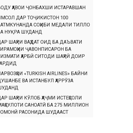
БОДУ ҲАВОИ ҶОНБАХШИ ИСТАРАВШАН
ИМСОЛ ДАР ТОҶИКИСТОН 100
ХАТМКУНАНДА СОҲИБИ МЕДАЛИ ТИЛЛО
ВА НУҚРА ШУДАНД
ДАР ШАҲРИ ВАҲДАТ ОИД БА ДАЪВАТИ
ТИРАМОҲИИ ҶАВОНПИСАРОН БА
ХИЗМАТИ ҲАРБӢ СИТОДИ ШАҲРӢ ДОИР
ГАРДИД
АРВОЗҲОИ «TURKISH AIRLINES» БАЙНИ
ДУШАНБЕ ВА ИСТАНБУЛ ҲАРРӮЗА
ШУДАНД
ДАР ШАҲРИ КӮЛОБ ҲАҶМИ ИСТЕҲСОЛИ
МАҲСУЛОТИ САНОАТӢ БА 275 МИЛЛИОН
СОМОНӢ РАСОНИДА ШУДААСТ