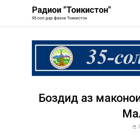
Радиои "Тоҷикистон"
95 сол дар фазои Тоҷикистон
Боздид аз маконҳо
Ма