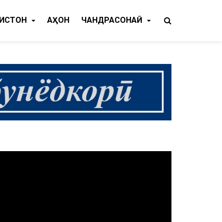
КИСТОН
ҶАҲОН
ЧАНДРАСОНАӢ