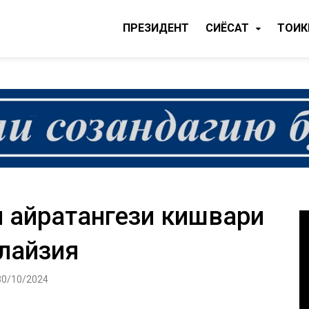
ПРЕЗИДЕНТ
CИЁСАТ
ТОҶИ
и ҳайратангези кишвари
лайзия
30/10/2024