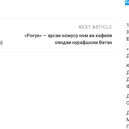
Х
NEXT ARTICLE
«Роғун» — арсаи номусу ном ва кафили
в)
ояндаи нурафшони Ватан