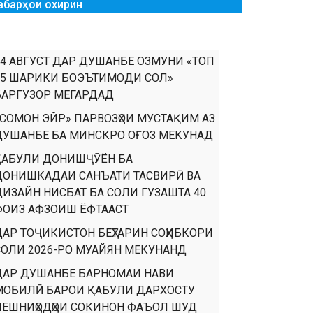
абарҳои охирин
14 АВГУСТ ДАР ДУШАНБЕ ОЗМУНИ «ТОП
35 ШАРИКИ БОЭЪТИМОДИ СОЛ»
БАРГУЗОР МЕГАРДАД
«СОМОН ЭЙР» ПАРВОЗҲОИ МУСТАҚИМ АЗ
ДУШАНБЕ БА МИНСКРО ОҒОЗ МЕКУНАД
ҚАБУЛИ ДОНИШҶӮЁН БА
ДОНИШКАДАИ САНЪАТИ ТАСВИРӢ ВА
ДИЗАЙН НИСБАТ БА СОЛИ ГУЗАШТА 40
ФОИЗ АФЗОИШ ЁФТААСТ
ДАР ТОҶИКИСТОН БЕҲТАРИН СОҲИБКОРИ
СОЛИ 2026-РО МУАЙЯН МЕКУНАНД
ДАР ДУШАНБЕ БАРНОМАИ НАВИ
МОБИЛӢ БАРОИ ҚАБУЛИ ДАРХОСТУ
ПЕШНИҲОДҲОИ СОКИНОН ФАЪОЛ ШУД