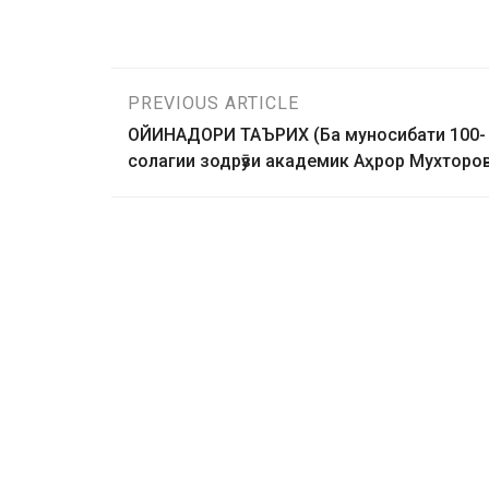
PREVIOUS ARTICLE
ОЙИНАДОРИ ТАЪРИХ (Ба муносибати 100-
солагии зодрӯзи академик Аҳрор Мухторо