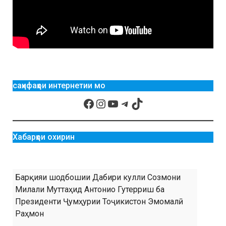
саҳифаҳои интернетии мо
Хабарҳои охирин
Барқияи шодбошии Дабири кулли Созмони
Милали Муттаҳид Антонио Гутерриш ба
Президенти Ҷумҳурии Тоҷикистон Эмомалӣ
Раҳмон