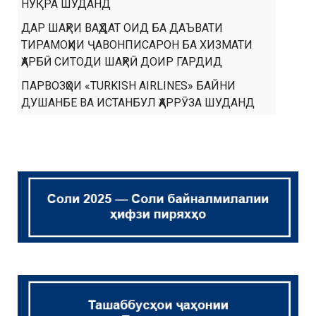
НУҚРА ШУДАНД
ДАР ШАҲРИ ВАҲДАТ ОИД БА ДАЪВАТИ
ТИРАМОҲИИ ҶАВОНПИСАРОН БА ХИЗМАТИ
ҲАРБӢ СИТОДИ ШАҲРӢ ДОИР ГАРДИД
ПАРВОЗҲОИ «TURKISH AIRLINES» БАЙНИ
ДУШАНБЕ ВА ИСТАНБУЛ ҲАРРӮЗА ШУДАНД