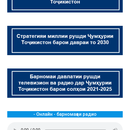
- Онлайн - барномаҳои радио