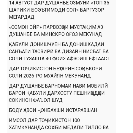
14 АВГУСТ ДАР ДУШАНБЕ ОЗМУНИ «ТОП 35
ШАРИКИ БОЭЪТИМОДИ СОЛ» БАРГУЗОР
МЕГАРДАД
«СОМОН ЭЙР» ПАРВОЗҲОИ МУСТАҚИМ АЗ
ДУШАНБЕ БА МИНСКРО ОҒОЗ МЕКУНАД
ҚАБУЛИ ДОНИШҶӮЁН БА ДОНИШКАДАИ
САНЪАТИ ТАСВИРӢ ВА ДИЗАЙН НИСБАТ БА
СОЛИ ГУЗАШТА 40 ФОИЗ АФЗОИШ ЁФТААСТ
ДАР ТОҶИКИСТОН БЕҲТАРИН СОҲИБКОРИ
СОЛИ 2026-РО МУАЙЯН МЕКУНАНД
ДАР ДУШАНБЕ БАРНОМАИ НАВИ МОБИЛӢ
БАРОИ ҚАБУЛИ ДАРХОСТУ ПЕШНИҲОДҲОИ
СОКИНОН ФАЪОЛ ШУД
БОДУ ҲАВОИ ҶОНБАХШИ ИСТАРАВШАН
ИМСОЛ ДАР ТОҶИКИСТОН 100
ХАТМКУНАНДА СОҲИБИ МЕДАЛИ ТИЛЛО ВА