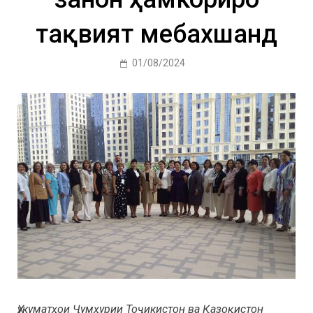
тақвият мебахшанд
01/08/2024
Ҳукуматҳои Ҷумҳурии Тоҷикистон ва Қазоқистон