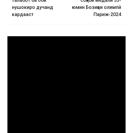
талабот ба оби
соҳиби медали 33-
нушокиро дучанд
юмин Бозиҳои олимпӣ
кардааст
Париж-2024