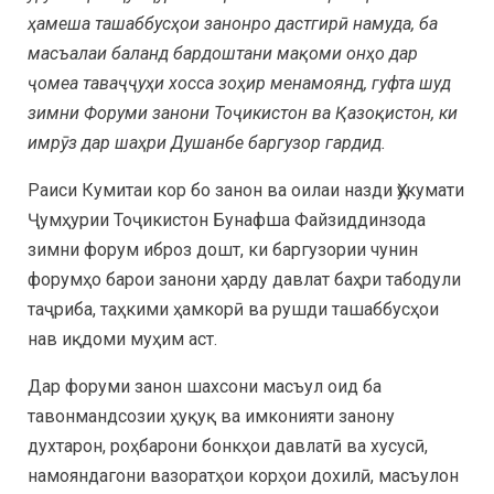
ҳамеша ташаббусҳои занонро дастгирӣ намуда, ба
масъалаи баланд бардоштани мақоми онҳо дар
ҷомеа таваҷҷуҳи хосса зоҳир менамоянд, гуфта шуд
зимни Форуми занони Тоҷикистон ва Қазоқистон, ки
имрӯз дар шаҳри Душанбе баргузор гардид.
Раиси Кумитаи кор бо занон ва оилаи назди Ҳукумати
Ҷумҳурии Тоҷикистон Бунафша Файзиддинзода
зимни форум иброз дошт, ки баргузории чунин
форумҳо барои занони ҳарду давлат баҳри табодули
таҷриба, таҳкими ҳамкорӣ ва рушди ташаббусҳои
нав иқдоми муҳим аст.
Дар форуми занон шахсони масъул оид ба
тавонмандсозии ҳуқуқ ва имконияти занону
духтарон, роҳбарони бонкҳои давлатӣ ва хусусӣ,
намояндагони вазоратҳои корҳои дохилӣ, масъулон