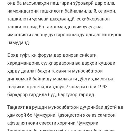
оид ба масъалаҳои пешгирии зӯроварӣ дар оила,
намояндагони ташкилоти байналмилалӣ, олимон,
ташкилоти ҷомеаи шаҳрвандӣ, соҳибкорзанон,
ташкилот оид ба тавонмандсозии ҳуқуқ ва
имконияти занону духтарони ҳарду давлат иштирок
намуданд.
Бояд гуфт, ки форум дар доираи сиёсати
хирадмандона, сулҳпарварона ва дарҳои кушоди
ҳарду давлат баҳри тақвияти муносибатҳои
дипломатӣ байни ду мамлакати дӯсту ҳамсоя ва
шарики стратегӣ, ки ҳанӯз 7 январи соли 1993
барқарор гардида буд, баргузор гардид.
Тақвият ва рушди муносибатҳои дуҷонибаи дӯстӣ ва
ҳамкорӣ бо Ҷумҳурии Қазоқистон яке аз самтҳои
афзалиятноки сиёсати хориҷии Ҷумҳурии
Тоҷикистон ба шумор рафта, ду давлат бар асоси