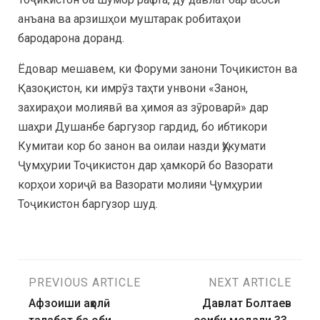
анъана ва арзишҳои муштарак робитаҳои
бародарона доранд.
Ёдовар мешавем, ки Форуми занони Тоҷикистон ва
Қазоқистон, ки имрӯз таҳти унвони «Занон,
захираҳои молиявӣ ва ҳимоя аз зӯроварӣ» дар
шаҳри Душанбе баргузор гардид, бо ибтикори
Кумитаи кор бо занон ва оилаи назди Ҳукумати
Ҷумҳурии Тоҷикистон дар ҳамкорӣ бо Вазорати
корҳои хориҷӣ ва Вазорати молияи Ҷумҳурии
Тоҷикистон баргузор шуд.
PREVIOUS ARTICLE
NEXT ARTICLE
Афзоиши аҳолӣ
Давлат Болтаев