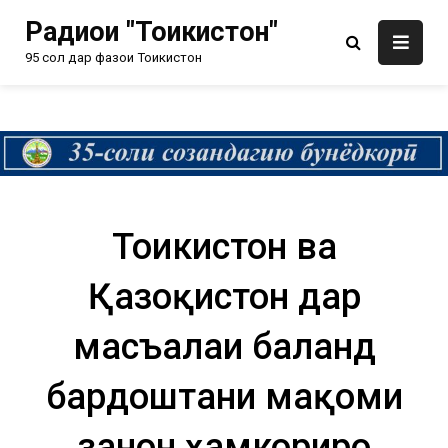
Радиои "Тоҷикистон"
95 сол дар фазои Тоҷикистон
Тоҷикистон ва
Қазоқистон дар
масъалаи баланд
бардоштани мақоми
занон ҳамкориро