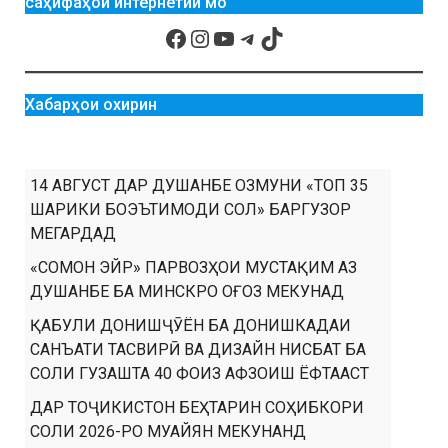
саҳифаҳои интернетии мо
Хабарҳои охирин
14 АВГУСТ ДАР ДУШАНБЕ ОЗМУНИ «ТОП 35
ШАРИКИ БОЭЪТИМОДИ СОЛ» БАРГУЗОР
МЕГАРДАД
«СОМОН ЭЙР» ПАРВОЗҲОИ МУСТАҚИМ АЗ
ДУШАНБЕ БА МИНСКРО ОҒОЗ МЕКУНАД
ҚАБУЛИ ДОНИШҶӮЁН БА ДОНИШКАДАИ
САНЪАТИ ТАСВИРӢ ВА ДИЗАЙН НИСБАТ БА
СОЛИ ГУЗАШТА 40 ФОИЗ АФЗОИШ ЁФТААСТ
ДАР ТОҶИКИСТОН БЕҲТАРИН СОҲИБКОРИ
СОЛИ 2026-РО МУАЙЯН МЕКУНАНД