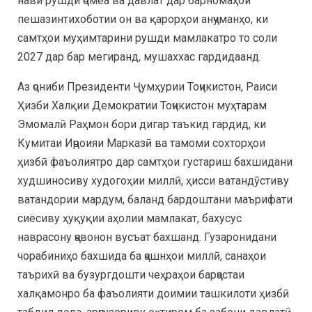
нави рушди ҷомеа ва давлат дар барномаҳои
пешазинтихоботии он ва қарорҳои анҷуманҳо, ки
самтҳои муҳимтарини рушди мамлакатро то соли
2027 дар бар мегиранд, мушаххас гардидаанд.
Аз ҷониби Президенти Ҷумҳурии Тоҷикистон, Раиси
Ҳизби Халқии Демократии Тоҷикистон муҳтарам
Эмомалӣ Раҳмон бори дигар таъкид гардид, ки
Кумитаи Иҷроияи Марказӣ ва тамоми сохторҳои
ҳизбӣ фаъолиятро дар самтҳои густариш бахшидани
худшиносиву худогоҳии миллӣ, ҳисси ватандӯстиву
ватандории мардум, баланд бардоштани маърифати
сиёсиву ҳуқуқии аҳолии мамлакат, бахусус
наврасону ҷавонон вусъат бахшанд. Гузаронидани
чорабиниҳо бахшида ба ҷашнҳои миллӣ, санаҳои
таърихӣ ва бузургдошти чеҳраҳои барҷастаи
халқамонро ба фаъолияти доимии ташкилоти ҳизбӣ