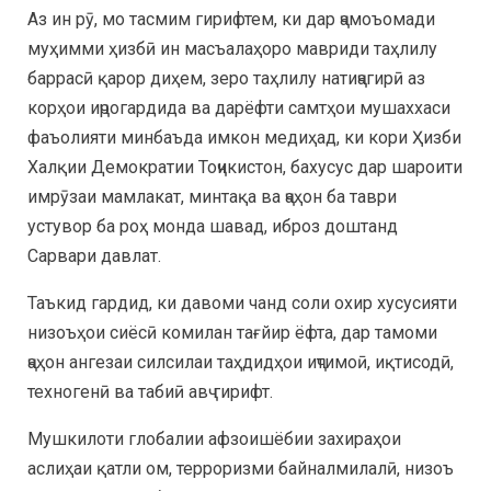
Аз ин рӯ, мо тасмим гирифтем, ки дар ҷамоъомади
муҳимми ҳизбӣ ин масъалаҳоро мавриди таҳлилу
баррасӣ қарор диҳем, зеро таҳлилу натиҷагирӣ аз
корҳои иҷрогардида ва дарёфти самтҳои мушаххаси
фаъолияти минбаъда имкон медиҳад, ки кори Ҳизби
Халқии Демократии Тоҷикистон, бахусус дар шароити
имрӯзаи мамлакат, минтақа ва ҷаҳон ба таври
устувор ба роҳ монда шавад, иброз доштанд
Сарвари давлат.
Таъкид гардид, ки давоми чанд соли охир хусусияти
низоъҳои сиёсӣ комилан тағйир ёфта, дар тамоми
ҷаҳон ангезаи силсилаи таҳдидҳои иҷтимоӣ, иқтисодӣ,
техногенӣ ва табиӣ авҷ гирифт.
Мушкилоти глобалии афзоишёбии захираҳои
аслиҳаи қатли ом, терроризми байналмилалӣ, низоъ