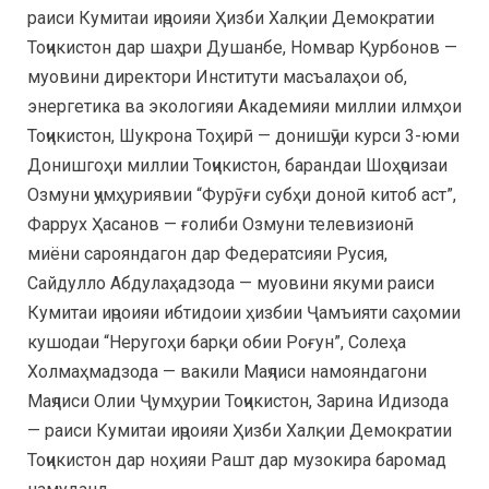
раиси Кумитаи иҷроияи Ҳизби Халқии Демократии
Тоҷикистон дар шаҳри Душанбе, Номвар Қурбонов —
муовини директори Институти масъалаҳои об,
энергетика ва экологияи Академияи миллии илмҳои
Тоҷикистон, Шукрона Тоҳирӣ — донишҷӯи курси 3-юми
Донишгоҳи миллии Тоҷикистон, барандаи Шоҳҷоизаи
Озмуни ҷумҳуриявии “Фурӯғи субҳи доноӣ китоб аст”,
Фаррух Ҳасанов — ғолиби Озмуни телевизионӣ
миёни сарояндагон дар Федератсияи Русия,
Сайдулло Абдулаҳадзода — муовини якуми раиси
Кумитаи иҷроияи ибтидоии ҳизбии Ҷамъияти саҳомии
кушодаи “Неругоҳи барқи обии Роғун”, Солеҳа
Холмаҳмадзода — вакили Маҷлиси намояндагони
Маҷлиси Олии Ҷумҳурии Тоҷикистон, Зарина Идизода
— раиси Кумитаи иҷроияи Ҳизби Халқии Демократии
Тоҷикистон дар ноҳияи Рашт дар музокира баромад