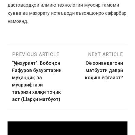
дастовардҳои илмию технологии муосир тамоми
қувва ва маҳорату истеъдоди аъзояшонро сафарбар
намоянд.
PREVIOUS ARTICLE
NEXT ARTICLE
“Ҷумҳурият”: Бобоҷон
Оё хонандагони
Ғафуров бузургтарин
матбуоти даврӣ
муҳаққиқ ва
коҳиш ёфтааст?
муаррифгари
таърихи халқи тоҷик
аст (Шарҳи матбуот)