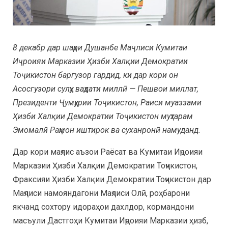
8 декабр дар шаҳри Душанбе Маҷлиси Кумитаи
Иҷроияи Марказии Ҳизби Халқии Демократии
Тоҷикистон баргузор гардид, ки дар кори он
Асосгузори сулҳу ваҳдати миллӣ — Пешвои миллат,
Президенти Ҷумҳурии Тоҷикистон, Раиси муаззами
Ҳизби Халқии Демократии Тоҷикистон муҳтарам
Эмомалӣ Раҳмон иштирок ва суханронӣ намуданд.
Дар кори маҷлис аъзои Раёсат ва Кумитаи Иҷроияи
Марказии Ҳизби Халқии Демократии Тоҷикистон,
Фраксияи Ҳизби Халқии Демократии Тоҷикистон дар
Маҷлиси намояндагони Маҷлиси Олӣ, роҳбарони
якчанд сохтору идораҳои дахлдор, кормандони
масъули Дастгоҳи Кумитаи Иҷроияи Марказии ҳизб,