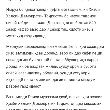
Имрӯз бо қаноатмандӣ гуфта метавонем, ки Ҳизби
Халқии Демократии Тоҷикистон ба неруи тавонои
сиёсӣ табдил ёфтааст. Дар сафҳои он беш аз 540
ҳазор нафар аъзо дар 7 ҳазор ташкилоти ҳизбӣ
муттаҳид гардидаанд.
Мардуми шарафманди мамлакат ба ғояҳои созандаи
ҳизб эътимоди қавӣ доранд, зеро он дар сафи пеши
созандагию бунёдкорӣ ва ташаббускориҳо қарор
дорад, ки ба ваҳдати миллӣ, сулҳу оромӣ, суботи
сиёсӣ, созандагиву ободонӣ, рушди устувори
иқтисодӣ ва таъмини зиндагии шоистаи мардум
равона гардидааст.
Ба таъкиди Раиси муаззами ҳизб, вазифаҳои асосии
Ҳизби Халқии Демократии Тоҷикистон дар марҳалаи