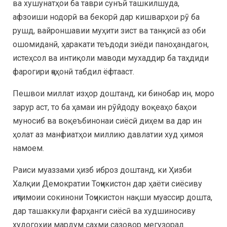
ва хушунатҳои ба таври сунъӣ ташкилшуда,
афзоиши нодорӣ ва бекорӣ дар кишварҳои рӯ ба
рушд, вайроншавии муҳити зист ва танқисӣ аз оби
ошомиданӣ, ҳаракати теъдоди зиёди паноҳандагон,
истеҳсол ва интиқоли маводи мухаддир ба таҳдиди
фарогири ҷаҳонӣ табдил ёфтааст.
Пешвои миллат изҳор доштанд, ки бинобар ин, моро
зарур аст, то ба ҳамаи ин рӯйдоду воқеаҳо баҳои
муносиб ва воқеъбинонаи сиёсӣ диҳем ва дар ин
ҳолат аз манфиатҳои миллию давлатии худ ҳимоя
намоем.
Раиси муаззами ҳизб иброз доштанд, ки Ҳизби
Халқии Демократии Тоҷикистон дар ҳаёти сиёсиву
иҷтимоии сокинони Тоҷикистон нақши муассир дошта,
дар ташаккули фарҳанги сиёсӣ ва худшиносиву
худогоҳии мардум саҳми сазовор мегузорад.