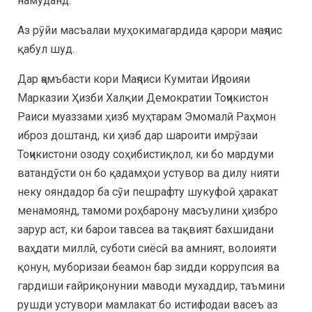
намуданд.
Аз рӯйи масъалаи муҳокимагардида қарори маҷлис
қабул шуд.
Дар ҷамъбасти кори Маҷлиси Кумитаи Иҷроияи
Марказии Ҳизби Халқии Демократии Тоҷикистон
Раиси муаззами ҳизб муҳтарам Эмомалӣ Раҳмон
иброз доштанд, ки ҳизб дар шароити имрӯзаи
Тоҷикистони озоду соҳибистиқлол, ки бо мардуми
ватандӯсти он бо қадамҳои устувор ва дилу нияти
неку ояндадор ба сӯи пешрафту шукуфоӣ ҳаракат
менамоянд, тамоми роҳбарону масъулини ҳизбро
зарур аст, ки барои тавсеа ва тақвият бахшидани
ваҳдати миллӣ, суботи сиёсӣ ва амният, волоияти
қонун, муборизаи беамон бар зидди коррупсия ва
гардиши ғайриқонунии маводи мухаддир, таъмини
рушди устувори мамлакат бо истифодаи васеъ аз