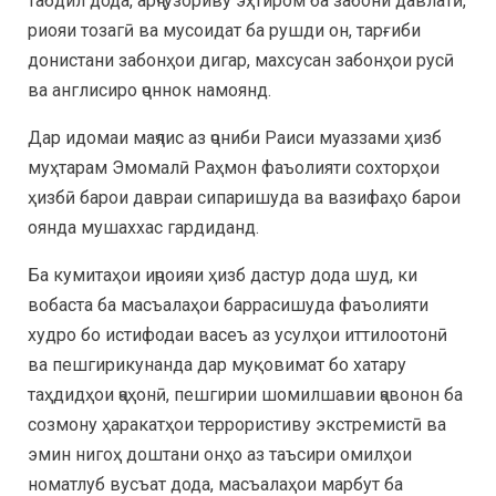
табдил дода, арҷгузориву эҳтиром ба забони давлатӣ,
риояи тозагӣ ва мусоидат ба рушди он, тарғиби
донистани забонҳои дигар, махсусан забонҳои русӣ
ва англисиро ҷоннок намоянд.
Дар идомаи маҷлис аз ҷониби Раиси муаззами ҳизб
муҳтарам Эмомалӣ Раҳмон фаъолияти сохторҳои
ҳизбӣ барои давраи сипаришуда ва вазифаҳо барои
оянда мушаххас гардиданд.
Ба кумитаҳои иҷроияи ҳизб дастур дода шуд, ки
вобаста ба масъалаҳои баррасишуда фаъолияти
худро бо истифодаи васеъ аз усулҳои иттилоотонӣ
ва пешгирикунанда дар муқовимат бо хатару
таҳдидҳои ҷаҳонӣ, пешгирии шомилшавии ҷавонон ба
созмону ҳаракатҳои террористиву экстремистӣ ва
эмин нигоҳ доштани онҳо аз таъсири омилҳои
номатлуб вусъат дода, масъалаҳои марбут ба