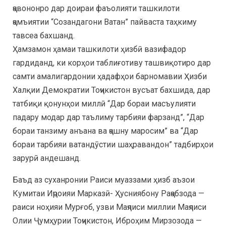
ҷавононро дар доираи фаъолияти ташкилоти
ҷамъиятии “Созандагони Ватан” пайваста таҳкиму
тавсеа бахшанд.
Ҳамзамон ҳамаи ташкилоти ҳизбӣ вазифадор
гардиданд, ки корҳои таблиғотиву ташвиқотиро дар
самти амалигардонии ҳадафҳои барномавии Ҳизби
Халқии Демократии Тоҷикистон вусъат бахшида, дар
татбиқи қонунҳои миллӣ “Дар бораи масъулияти
падару модар дар таълиму тарбияи фарзанд”, “Дар
бораи танзиму анъана ва ҷашну маросим” ва “Дар
бораи тарбияи ватандӯстии шаҳравандон” тадбирҳои
зарурӣ андешанд.
Баъд аз суханронии Раиси муаззами ҳизб аъзои
Кумитаи Иҷроияи Марказӣ- Ҳусниябону Раҷабзода —
раиси ноҳияи Мурғоб, узви Маҷлиси миллии Маҷлиси
Олии Ҷумҳурии Тоҷикистон, Иброҳим Мирзозода —