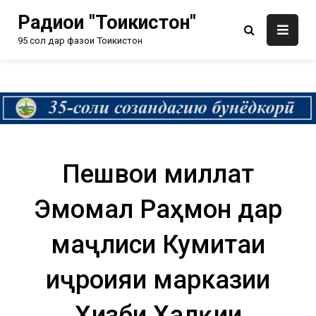
Радиои "Тоҷикистон"
95 сол дар фазои Тоҷикистон
Пешвои миллат
Эмомалӣ Раҳмон дар
маҷлиси Кумитаи
иҷроияи марказии
Ҳизби Халқии