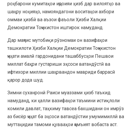
роҳбарони кумитаҳои иҷроияи ҳизб дар вилоятҳо ва
шаҳру ноҳияҳо, намояндагони воситаҳои ахбори
оммаи ҳизбӣ ва аъзои фаъоли Ҳизби Халқии
Демократии Тоҷикистон иштирок намуданд.
Дар маҷлис мутобиқи рӯзномаи он вазифаҳои
ташкилоти Ҳизби Халқии Демократии Тоҷикистон
ҷиҳати амалӣ гардонидани ташаббусҳои Пешвои
миллат баҳри густариши эҳсоси ватандӯстӣ ва
ифтихори миллии шаҳрвандон мавриди баррасӣ
қарор дода шуд.
Зимни суханронӣ Раиси муаззами ҳизб таъкид
намуданд, ки ҳалли вазифаҳои таъмини истиқлоли
комили давлат, таҳкиму тавсеа бахшидани он имрӯз
аз бисёр ҷиҳат ба эҳсоси ватандӯстии умумимиллӣ ва
муттаҳидии тамоми қувваҳои ҷамъият вобаста аст.