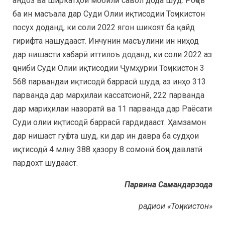
андоз ва ширкатҳои мобилӣ савол дода шуд. Роҷеъ
ба ин масъала дар Суди Олии иқтисодии Тоҷикистон
посух доданд, ки соли 2022 ягон шикоят ба қайд
гирифта нашудааст. Инчунин масъулини ин ниҳод
дар нишасти хабарӣ иттилоъ доданд, ки соли 2022 аз
ҷониби Cуди Олии иқтисодии Ҷумҳурии Тоҷикистон 3
568 парвандаи иқтисодӣ баррасӣ шуда, аз инҳо 313
парванда дар марҳилаи кассатсионӣ, 222 парванда
дар мариҳилаи назоратӣ ва 11 парванда дар Раёсати
Суди олии иқтисодӣ баррасӣ гардидааст. Ҳамзамон
дар нишаст гуфта шуд, ки дар ин давра ба судҳои
иқтисодӣ 4 млну 388 ҳазору 8 сомонӣ боҷи давлатӣ
пардохт шудааст.
Парвина Самандарзода
радиои «Тоҷикистон»