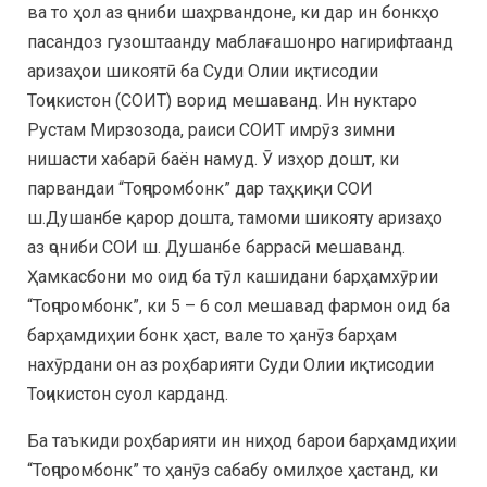
ва то ҳол аз ҷониби шаҳрвандоне, ки дар ин бонкҳо
пасандоз гузоштаанду маблағашонро нагирифтаанд
аризаҳои шикоятӣ ба Суди Олии иқтисодии
Тоҷикистон (СОИТ) ворид мешаванд. Ин нуктаро
Рустам Мирзозода, раиси СОИТ имрӯз зимни
нишасти хабарӣ баён намуд. Ӯ изҳор дошт, ки
парвандаи “Тоҷпромбонк” дар таҳқиқи СОИ
ш.Душанбе қарор дошта, тамоми шикояту аризаҳо
аз ҷониби СОИ ш. Душанбе баррасӣ мешаванд.
Ҳамкасбони мо оид ба тӯл кашидани барҳамхӯрии
“Тоҷпромбонк”, ки 5 – 6 сол мешавад фармон оид ба
барҳамдиҳии бонк ҳаст, вале то ҳанӯз барҳам
нахӯрдани он аз роҳбарияти Суди Олии иқтисодии
Тоҷикистон суол карданд.
Ба таъкиди роҳбарияти ин ниҳод барои барҳамдиҳии
“Тоҷпромбонк” то ҳанӯз сабабу омилҳое ҳастанд, ки