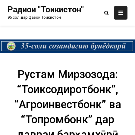
Радиои "Тоҷикистон"
95 сол дар фазои Тоҷикистон
Рустам Мирзозода:
“Тоҷиксодиротбонк”,
“Агроинвестбонк” ва
“Тоҷпромбонк” дар
давраи барҳамхӯрӣ