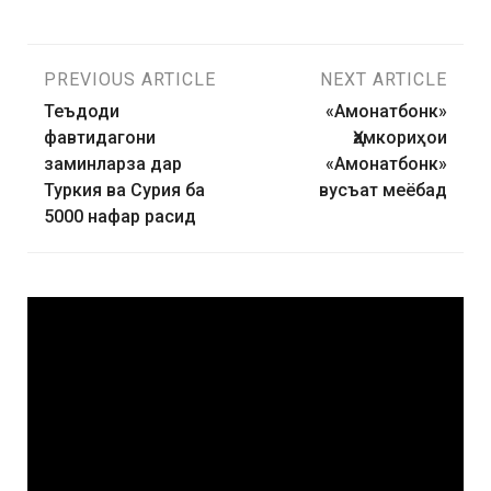
PREVIOUS ARTICLE
NEXT ARTICLE
Теъдоди
«Амонатбонк»
фавтидагони
Ҳамкориҳои
заминларза дар
«Амонатбонк»
Туркия ва Сурия ба
вусъат меёбад
5000 нафар расид