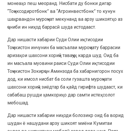
монеаҳо пеш меоранд. Нисбати ду бонки дигар
“Тоҷиксодиротбонк” ва “Агроинвестбонк” то кунун
шаҳрвандон муроҷиат мекунанд ва арзу шикоятҳо аз
ҷониби ин ниҳод баррасӣ шуда истодааст.
Дар нишасти хабарии Суди Олии иқтисодии
Тоҷикистон инчунин ба масъалаи муроҷиату баррасии
аризаҳои шахсони хориҷӣ таваҷҷуҳ карда шуд. Оид ба
ин масъала муовини раиси Суди Олии иқтисодии
Тоҷикистон Зокирҷон Аминзода ба хабарнигорон посух
дод, ки имсол нисбат ба соли гузашта муроҷиати
шахсони хориҷӣ зиёдтар ба қайд гирифта шудааст, ки
сабабаш рушди ҳамкориҳо дар самти истеҳсолот
мебошад.
Дар нишасти хабарии ниҳоди болозикр оид ба ворид
шудан ё нашудани арзу шикоят миёни Кумитаи