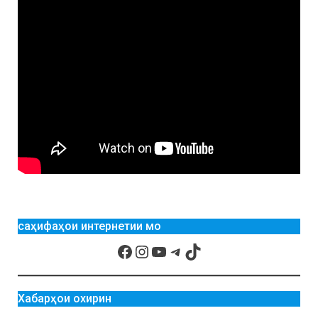
саҳифаҳои интернетии мо
Хабарҳои охирин