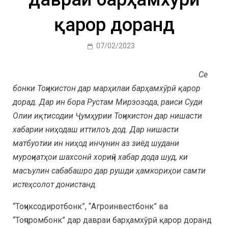
қарор доранд
07/02/2023
Се
бонки Тоҷикистон дар марҳилаи барҳамхӯрӣ қарор
дорад. Дар ин бора
Рустам Мирзозода
,
раиси Суди
Олии иқтисодии Ҷумҳурии Тоҷикистон дар нишасти
хабарии ниҳодаш иттилоъ дод. Дар нишасти
матбуотии ин ниҳод инчунин аз зиёд шудани
муроҷиатҳои шахсонӣ хориҷӣ хабар дода шуд, ки
масъулин сабабашро дар рушди ҳамкориҳои самти
истеҳсолот донистанд.
“Тоҷиксодиротбонк”, “Агроинвестбонк” ва
“Тоҷпромбонк” дар давраи барҳамхӯрӣ қарор доранд