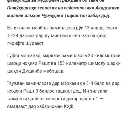
фавқулода ва мудофиаи гражданӣ бо такя ба
Пажӯҳишгоҳи геология ва сейсмологияи Академияи
миллии илмҳои Ҷумҳурии Тоҷикистон хабар дод.
Ба иттилои манбаъ, заминларза рӯзи 13 январ, соати
17:24 дақиқа дар ду минтақаи кишвар ба қайд
гирифта шудааст.
Гуфта мешавад, маркази заминларза 20 километрии
шарқи ноҳияи Рашт ва 153 килеметр шимолу шарқи
шаҳри Душанбе мебошад.
“Қувваи заминларза дар маркази он 3-4 балл ва дар
ноҳияи Рашт 3 баллро ташкил дод. Ин зилзила
талафоти ҷонӣ ва хисороти дигар надошт”, —
омадааст дар хабарномаи КҲФ.