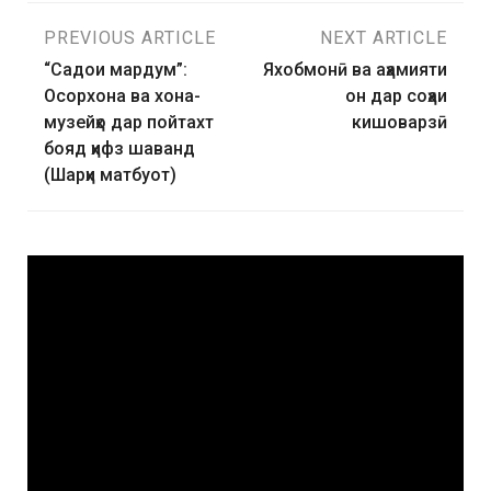
PREVIOUS ARTICLE
NEXT ARTICLE
“Садои мардум”:
Яхобмонӣ ва аҳамияти
Осорхона ва хона-
он дар соҳаи
музейҳо дар пойтахт
кишоварзӣ
бояд ҳифз шаванд
(Шарҳи матбуот)