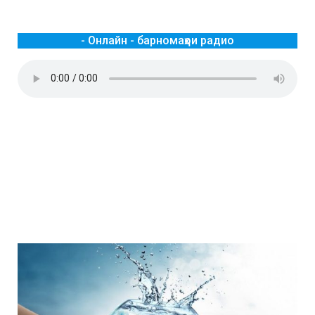
- Онлайн - барномаҳои радио