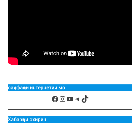
саҳифаҳои интернетии мо
Хабарҳои охирин