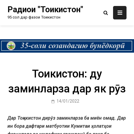
Радиои "Тоҷикистон"
95 сол дар фазои Тоҷикистон
Тоҷикистон: ду
заминларза дар як рӯз
14/01/2022
Дар Тоҷикистон дирӯз заминларза ба миён омад. Дар
ин бора дафтари матбуотии Кумитаи ҳолатҳои