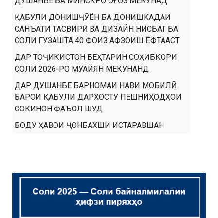
ДУШАНБЕ БА МИНСКРО ОҒОЗ МЕКУНАД
ҚАБУЛИ ДОНИШҶӮЁН БА ДОНИШКАДАИ
САНЪАТИ ТАСВИРӢ ВА ДИЗАЙН НИСБАТ БА
СОЛИ ГУЗАШТА 40 ФОИЗ АФЗОИШ ЁФТААСТ
ДАР ТОҶИКИСТОН БЕҲТАРИН СОҲИБКОРИ
СОЛИ 2026-РО МУАЙЯН МЕКУНАНД
ДАР ДУШАНБЕ БАРНОМАИ НАВИ МОБИЛӢ
БАРОИ ҚАБУЛИ ДАРХОСТУ ПЕШНИҲОДҲОИ
СОКИНОН ФАЪОЛ ШУД
БОДУ ҲАВОИ ҶОНБАХШИ ИСТАРАВШАН