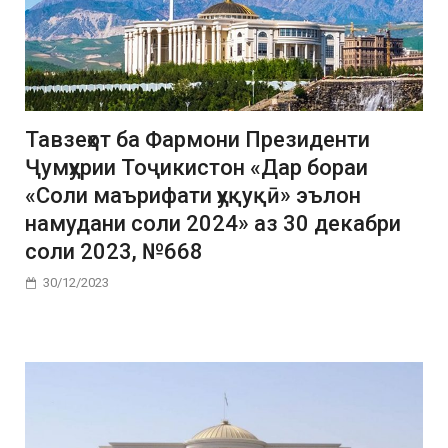
Тавзеҳот ба Фармони Президенти
Ҷумҳурии Тоҷикистон «Дар бораи
«Соли маърифати ҳуқуқӣ» эълон
намудани соли 2024» аз 30 декабри
соли 2023, №668
30/12/2023