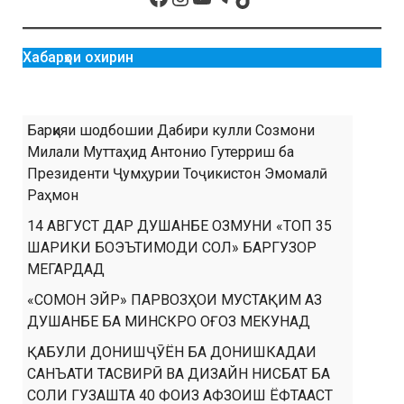
Хабарҳои охирин
Барқияи шодбошии Дабири кулли Созмони
Милали Муттаҳид Антонио Гутерриш ба
Президенти Ҷумҳурии Тоҷикистон Эмомалӣ
Раҳмон
14 АВГУСТ ДАР ДУШАНБЕ ОЗМУНИ «ТОП 35
ШАРИКИ БОЭЪТИМОДИ СОЛ» БАРГУЗОР
МЕГАРДАД
«СОМОН ЭЙР» ПАРВОЗҲОИ МУСТАҚИМ АЗ
ДУШАНБЕ БА МИНСКРО ОҒОЗ МЕКУНАД
ҚАБУЛИ ДОНИШҶӮЁН БА ДОНИШКАДАИ
САНЪАТИ ТАСВИРӢ ВА ДИЗАЙН НИСБАТ БА
СОЛИ ГУЗАШТА 40 ФОИЗ АФЗОИШ ЁФТААСТ