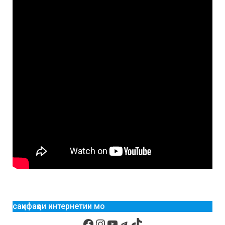
саҳифаҳои интернетии мо