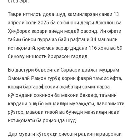
оғоз ёфт.
Тавре иттилоъ дода шуд, заминларзаи санаи 13
апрели соли 2025 ба сокинони деҳоти Аскалон ва
Ҳиҷборак зарари зиёди моддӣ расонд. Ин офати
табиӣ боиси пурра аз байн рафтани 34 манзили
истиқоматӣ, қисман зарар дидани 116 хона ва 59
бинову иншооти ёрирасон гардид.
Бо дастури бевоситаи Сарвари давлат муҳтарам
Эмомалӣ Раҳмон гурӯҳи кории фаврӣ таъсис ёфта,
корҳои бартарафсозии оқибатҳои заминларза,
кӯчондани сокинон ба макони бехавф, таъмин
кардани онҳо бо манзилҳои муваққатӣ, лавозимоти
рӯзгор, маводи ғизоӣ ва бунёди манзилҳои нави
истиқоматӣ ба роҳ монда шуд.
Дар муҳлати кӯтоҳ таҳти сиёсати раъиятпарваронаи