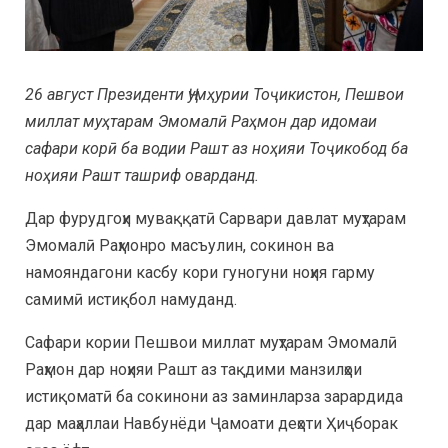
26 август Президенти Ҷумҳурии Тоҷикистон,
Пешвои
миллат муҳтарам Эмомалӣ Раҳмон дар идомаи
сафари корӣ ба водии Рашт аз ноҳияи Тоҷикобод ба
ноҳияи Рашт ташриф оварданд.
Дар фурудгоҳи муваққатӣ Сарвари давлат муҳтарам
Эмомалӣ Раҳмонро масъулин, сокинон ва
намояндагони касбу кори гуногуни ноҳия гарму
самимӣ истиқбол намуданд.
Сафари кории Пешвои миллат муҳтарам Эмомалӣ
Раҳмон дар ноҳияи Рашт аз тақдими манзилҳои
истиқоматӣ ба сокинони аз заминларза зарардида
дар маҳаллаи Навбунёди Ҷамоати деҳоти Ҳиҷборак