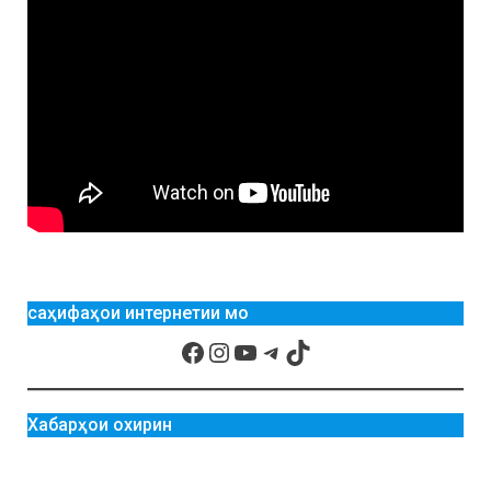
саҳифаҳои интернетии мо
Хабарҳои охирин