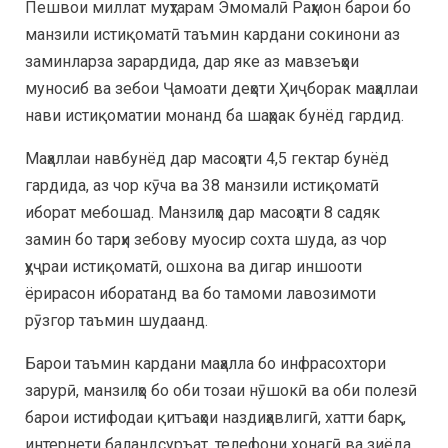
Пешвои миллат муҳтарам Эмомалӣ Раҳмон барои бо
манзили истиқоматӣ таъмин кардани сокинони аз
заминларза зарардида, дар яке аз мавзеъҳои
муносиб ва зебои Ҷамоати деҳоти Ҳиҷборак маҳаллаи
нави истиқоматии монанд ба шаҳрак бунёд гардид.
Маҳаллаи навбунёд дар масоҳати 4,5 гектар бунёд
гардида, аз чор кӯча ва 38 манзили истиқоматӣ
иборат мебошад. Манзилҳо дар масоҳати 8 садяк
замин бо тарҳи зебову муосир сохта шуда, аз чор
ҳуҷраи истиқоматӣ, ошхона ва дигар иншооти
ёрирасон иборатанд ва бо тамоми лавозимоти
рӯзгор таъмин шудаанд.
Барои таъмин кардани маҳалла бо инфрасохтори
зарурӣ, манзилҳо бо оби тозаи нӯшокӣ ва оби полезӣ
барои истифодаи қитъаҳои наздиҳавлигӣ, хатти барқ,
интернети баландсуръат, телефони хонагӣ ва зиёда