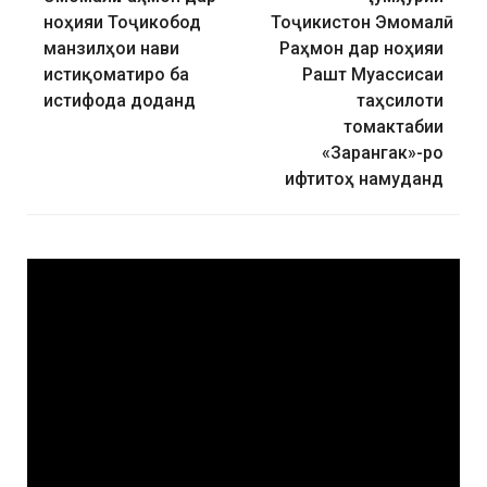
ноҳияи Тоҷикобод
Тоҷикистон Эмомалӣ
манзилҳои нави
Раҳмон дар ноҳияи
истиқоматиро ба
Рашт Муассисаи
истифода доданд
таҳсилоти
томактабии
«Зарангак»-ро
ифтитоҳ намуданд