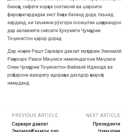
биноҳо, сифати корҳои сохтмонӣ ва шароити
фароҳамгардидаи зист баҳои баланд дода, таъкид
карданд, ки таъмини рӯзгори осоиштаи шаҳрвандон
дар авлавияти сиёсати Ҳукумати Ҷумҳурии
Тоҷикистон қарор дорад.
Дар ноҳияи Рашт Сарвари давлат муҳтарам Эмомалӣ
Раҳмонро Раиси Маҷлиси намояндагони Маҷлиси
Олии Ҷумҳурии Тоҷикистон Файзалӣ Идизода ва
роҳбарони вазорату идораҳои дахлдор ҳамроҳӣ
намуданд.
PREVIOUS ARTICLE
NEXT ARTICLE
Сарвари давлат
Президенти
Эмомалӣ Раҳмон дар
Ҷумҳурии