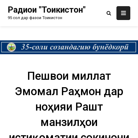
Радиои "Тоҷикистон"
95 сол дар фазои Тоҷикистон
Пешвои миллат
Эмомалӣ Раҳмон дар
ноҳияи Рашт
манзилҳои
истиқоматии сокинони