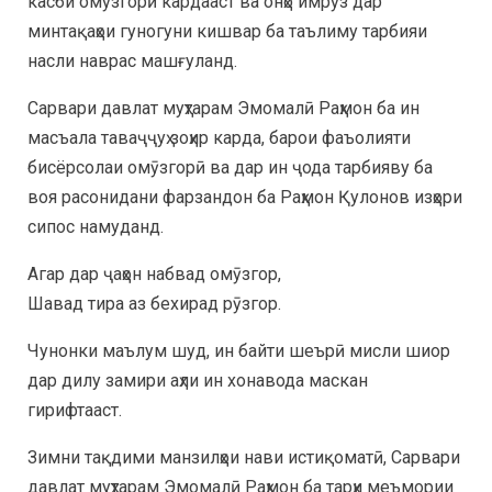
касби омӯзгорӣ кардааст ва онҳо имрӯз дар
минтақаҳои гуногуни кишвар ба таълиму тарбияи
насли наврас машғуланд.
Сарвари давлат муҳтарам Эмомалӣ Раҳмон ба ин
масъала таваҷҷуҳ зоҳир карда, барои фаъолияти
бисёрсолаи омӯзгорӣ ва дар ин ҷода тарбияву ба
воя расонидани фарзандон ба Раҳмон Қулонов изҳори
сипос намуданд.
Агар дар ҷаҳон набвад омӯзгор,
Шавад тира аз бехирад рӯзгор.
Чунонки маълум шуд, ин байти шеърӣ мисли шиор
дар дилу замири аҳли ин хонавода маскан
гирифтааст.
Зимни тақдими манзилҳои нави истиқоматӣ, Сарвари
давлат муҳтарам Эмомалӣ Раҳмон ба тарҳи меъмории