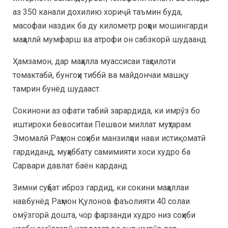
аз 350 канали дохилию хориҷӣ таъмин буда,
масофаи наздик ба ду километр роҳҳои мошингарди
маҳаллӣ мумфарш ва атрофи он сабзкорӣ шудаанд.
Ҳамзамон, дар маҳалла муассисаи таҳсилоти
томактабӣ, бунгоҳи тиббӣ ва майдончаи машқу
тамрин бунёд шудааст.
Сокинони аз офати табиӣ зарардида, ки имрӯз бо
иштироки бевоситаи Пешвои миллат муҳтарам
Эмомалӣ Раҳмон соҳиби манзилҳои нави истиқоматӣ
гардиданд, муҳаббату самимияти хоси худро ба
Сарвари давлат баён карданд.
Зимни суҳбат иброз гардид, ки сокини маҳаллаи
навбунёд Раҳмон Қулонов фаъолияти 40 солаи
омӯзгорӣ дошта, чор фарзанди худро низ соҳиби