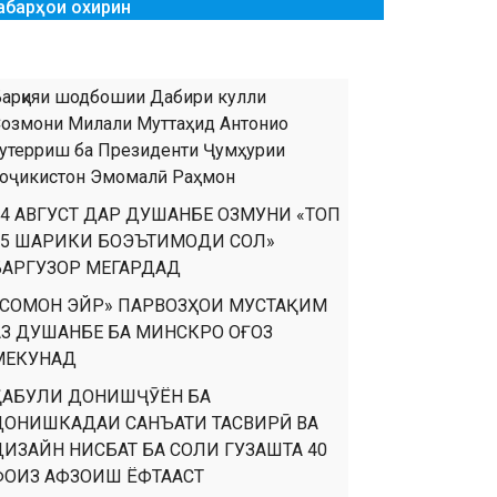
абарҳои охирин
арқияи шодбошии Дабири кулли
озмони Милали Муттаҳид Антонио
утерриш ба Президенти Ҷумҳурии
оҷикистон Эмомалӣ Раҳмон
14 АВГУСТ ДАР ДУШАНБЕ ОЗМУНИ «ТОП
35 ШАРИКИ БОЭЪТИМОДИ СОЛ»
БАРГУЗОР МЕГАРДАД
«СОМОН ЭЙР» ПАРВОЗҲОИ МУСТАҚИМ
АЗ ДУШАНБЕ БА МИНСКРО ОҒОЗ
МЕКУНАД
ҚАБУЛИ ДОНИШҶӮЁН БА
ДОНИШКАДАИ САНЪАТИ ТАСВИРӢ ВА
ДИЗАЙН НИСБАТ БА СОЛИ ГУЗАШТА 40
ФОИЗ АФЗОИШ ЁФТААСТ