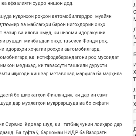
 ва афзалияти худро нишон дод.
шуда нуқсонҳои роҳҳои автомобилгардро муайян
қт таъмир ва маблағҳои барои нигоҳдории онҳо
фт Вазир ва илова нмуд, ки низоми идоракунии
ияи рушди минбаъдаи онҳо, таъсиси Фонди роҳ,
ёни идораҳои хоҷагии роҳҳои автомобилгард,
томобилгард ва истифодабарандагони роҳ мусоидат
имкон медиҳад, ки тавассути ташкили дурусти
амти иқтисоди кишвар метавонад марҳила ба марҳила
мдастӣ бо ширкатҳои Финляндия, ки дар ин самт
ашуда дар муҳлатҳои муқарраршуда ва бо сифати
л Сирвио ёдовар шуд, ки татбиқи чунин лоиҳаро дар
даанд. Ба гуфта ӯ, барномаи НИДР ба Вазорати