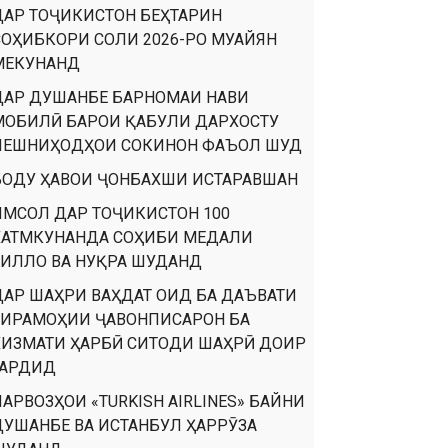
ДАР ТОҶИКИСТОН БЕҲТАРИН
СОҲИБКОРИ СОЛИ 2026-РО МУАЙЯН
МЕКУНАНД
ДАР ДУШАНБЕ БАРНОМАИ НАВИ
МОБИЛӢ БАРОИ ҚАБУЛИ ДАРХОСТУ
ПЕШНИҲОДҲОИ СОКИНОН ФАЪОЛ ШУД
БОДУ ҲАВОИ ҶОНБАХШИ ИСТАРАВШАН
ИМСОЛ ДАР ТОҶИКИСТОН 100
ХАТМКУНАНДА СОҲИБИ МЕДАЛИ
ТИЛЛО ВА НУҚРА ШУДАНД
ДАР ШАҲРИ ВАҲДАТ ОИД БА ДАЪВАТИ
ТИРАМОҲИИ ҶАВОНПИСАРОН БА
ХИЗМАТИ ҲАРБӢ СИТОДИ ШАҲРӢ ДОИР
ГАРДИД
ПАРВОЗҲОИ «TURKISH AIRLINES» БАЙНИ
ДУШАНБЕ ВА ИСТАНБУЛ ҲАРРӮЗА