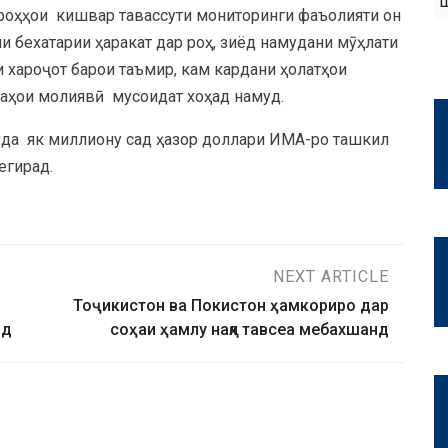
 роҳҳои кишвар тавассути мониторинги фаъолияти он
ни бехатарии ҳаракат дар роҳ, зиёд намудани мӯҳлати
и хароҷот барои таъмир, кам кардани ҳолатҳои
раҳои молиявӣ мусоидат хоҳад намуд.
уда як миллиону сад ҳазор доллари ИМА-ро ташкил
егирад.
NEXT ARTICLE
Тоҷикистон ва Покистон ҳамкориро дар
ид
соҳаи ҳамлу нақл тавсеа мебахшанд