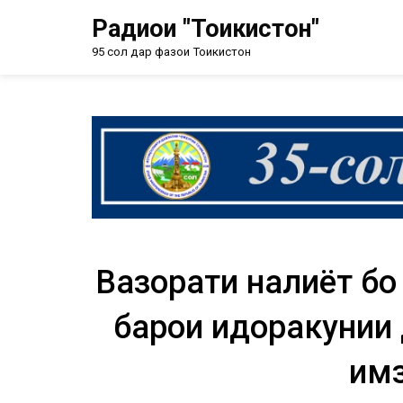
Радиои "Тоҷикистон"
95 сол дар фазои Тоҷикистон
Вазорати нақлиёт б
барои идоракунии 
имз