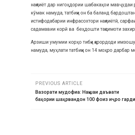
нақлиёт дар нигоҳдории шабакаҳои мавҷудаи
кӯмак намуда, татбиқи он ба баланд бардошта
истифодабарии инфрасохтори нақлиётӣ, сарфа
садамавии корӣ ва беҳдошти тақсимоти захи
Арзиши умумии корҳо тибқи қарордоди имзош
намуда, муҳлати татбиқи он 14 моҳро дарбар м
PREVIOUS ARTICLE
Вазорати мудофиа: Нақшаи даъвати
баҳории шаҳрвандон 100 фоиз иҷро гард