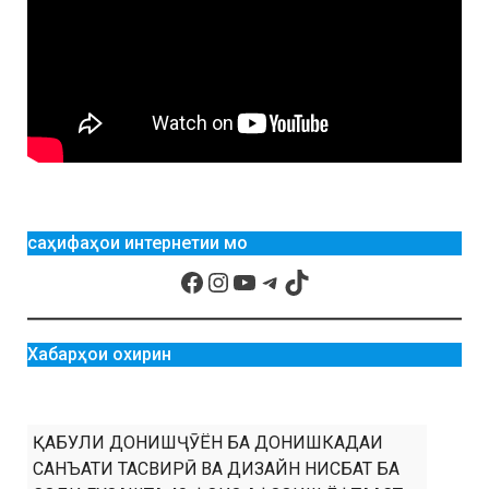
саҳифаҳои интернетии мо
Хабарҳои охирин
ҚАБУЛИ ДОНИШҶӮЁН БА ДОНИШКАДАИ
САНЪАТИ ТАСВИРӢ ВА ДИЗАЙН НИСБАТ БА