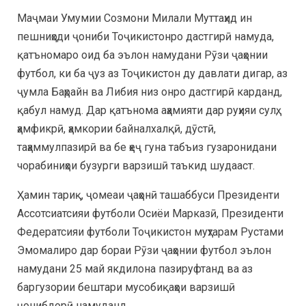
Маҷмаи Умумии Созмони Милали Муттаҳид ин
пешниҳоди ҷониби Тоҷикистонро дастгирӣ намуда,
қатъномаро оид ба эълон намудани Рӯзи ҷаҳонии
футбол, ки ба ҷуз аз Тоҷикистон ду давлати дигар, аз
ҷумла Баҳрайн ва Либия низ онро дастгирӣ карданд,
қабул намуд. Дар қатънома аҳамияти дар руҳияи сулҳ,
ҳамфикрӣ, ҳамкории байналхалқӣ, дӯстӣ,
таҳаммулпазирӣ ва бе ҳеҷ гуна табъиз гузаронидани
чорабиниҳои бузурги варзишӣ таъкид шудааст.
Ҳамин тариқ, ҷомеаи ҷаҳонӣ ташаббуси Президенти
Ассотсиатсияи футболи Осиёи Марказӣ, Президенти
Федератсияи футболи Тоҷикистон муҳтарам Рустами
Эмомалиро дар бораи Рӯзи ҷаҳонии футбол эълон
намудани 25 май якдилона пазируфтанд ва аз
баргузории бештари мусобиқаҳои варзишӣ
ҷонибдорӣ намуданд.