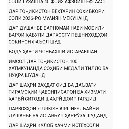
СОЛИ ГУЗАШТА 40 ФОИЗ АФЗОИШ ЁФТААСТ
ДАР ТОҶИКИСТОН БЕҲТАРИН СОҲИБКОРИ
СОЛИ 2026-РО МУАЙЯН МЕКУНАНД
ДАР ДУШАНБЕ БАРНОМАИ НАВИ МОБИЛӢ
БАРОИ ҚАБУЛИ ДАРХОСТУ ПЕШНИҲОДҲОИ
СОКИНОН ФАЪОЛ ШУД
БОДУ ҲАВОИ ҶОНБАХШИ ИСТАРАВШАН
ИМСОЛ ДАР ТОҶИКИСТОН 100
ХАТМКУНАНДА СОҲИБИ МЕДАЛИ ТИЛЛО ВА
НУҚРА ШУДАНД
ДАР ШАҲРИ ВАҲДАТ ОИД БА ДАЪВАТИ
ТИРАМОҲИИ ҶАВОНПИСАРОН БА ХИЗМАТИ
ҲАРБӢ СИТОДИ ШАҲРӢ ДОИР ГАРДИД
ПАРВОЗҲОИ «TURKISH AIRLINES» БАЙНИ
ДУШАНБЕ ВА ИСТАНБУЛ ҲАРРӮЗА ШУДАНД
ДАР ШАҲРИ КӮЛОБ ҲАҶМИ ИСТЕҲСОЛИ