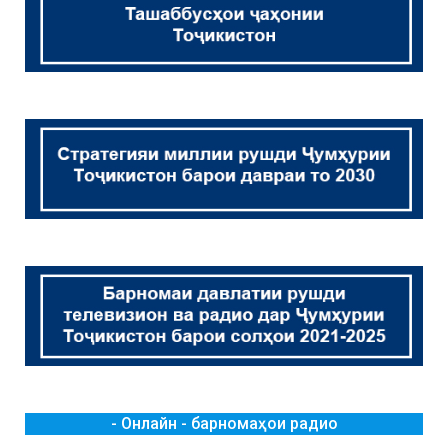
- Онлайн - барномаҳои радио