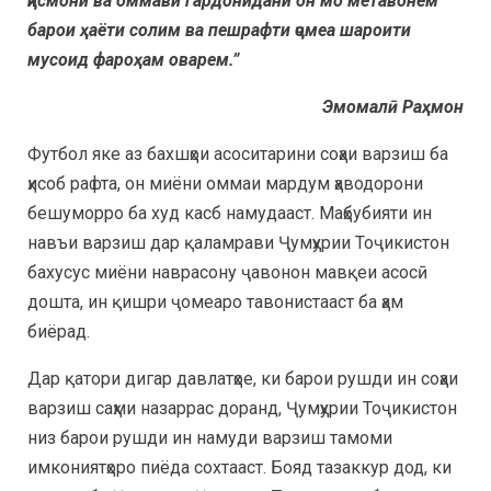
ҷисмонӣ ва оммавӣ гардонидани он мо метавонем
барои ҳаёти солим ва пешрафти ҷомеа шароити
мусоид фароҳам оварем.”
Эмомалӣ Раҳмон
Футбол яке аз бахшҳои асоситарини соҳаи варзиш ба
ҳисоб рафта, он миёни оммаи мардум ҳаводорони
бешуморро ба худ касб намудааст. Маҳбубияти ин
навъи варзиш дар қаламрави Ҷумҳурии Тоҷикистон
бахусус миёни наврасону ҷавонон мавқеи асосӣ
дошта, ин қишри ҷомеаро тавонистааст ба ҳам
биёрад.
Дар қатори дигар давлатҳое, ки барои рушди ин соҳаи
варзиш саҳми назаррас доранд, Ҷумҳурии Тоҷикистон
низ барои рушди ин намуди варзиш тамоми
имкониятҳоро пиёда сохтааст. Бояд тазаккур дод, ки