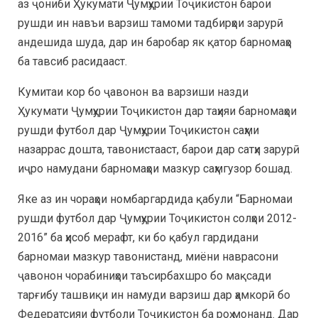
аз ҷониби Ҳукумати Ҷумҳурии Тоҷикистон барои
рушди ин навъи варзиш тамоми тадбирҳои зарурӣ
андешида шуда, дар ин баробар як қатор барномаҳо
ба тавсиб расидааст.
Кумитаи кор бо ҷавонон ва варзиши назди
Ҳукумати Ҷумҳурии Тоҷикистон дар таҳияи барномаҳои
рушди футбол дар Ҷумҳурии Тоҷикистон саҳми
назаррас дошта, тавонистааст, барои дар сатҳи зарурӣ
иҷро намудани барномаҳои мазкур саҳмгузор бошад.
Яке аз ин чораҳои номбаргардида қабули “Барномаи
рушди футбол дар Ҷумҳурии Тоҷикистон солҳои 2012-
2016” ба ҳисоб мерафт, ки бо қабул гардидани
барномаи мазкур тавонистанд, миёни наврасони
ҷавонон чорабиниҳои таъсирбахшро бо мақсади
тарғибу ташвиқи ин намуди варзиш дар ҳамкорӣ бо
Федератсияи футболи Тоҷикистон ба роҳ монанд. Дар