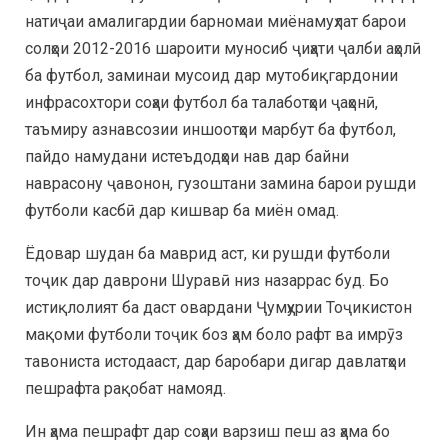
натиҷаи амалигардии барномаи миёнамуҳлат барои
солҳои 2012-2016 шароити муносиб ҷиҳати ҷалби аҳолӣ
ба футбол, заминаи мусоид дар мутобиқгардонии
инфрасохтори соҳаи футбол ба талаботҳои ҷаҳонӣ,
таъмиру азнавсозии иншоотҳои марбут ба футбол,
пайдо намудани истеъдодҳои нав дар байни
наврасону ҷавонон, гузоштани замина барои рушди
футболи касбӣ дар кишвар ба миён омад.
Ёдовар шудан ба маврид аст, ки рушди футболи
тоҷик дар даврони Шуравӣ низ назаррас буд. Бо
истиқлолият ба даст овардани Ҷумҳурии Тоҷикистон
мақоми футболи тоҷик боз ҳам боло рафт ва имрӯз
тавониста истодааст, дар баробари дигар давлатҳои
пешрафта рақобат намояд.
Ин ҳама пешрафт дар соҳаи варзиш пеш аз ҳама бо