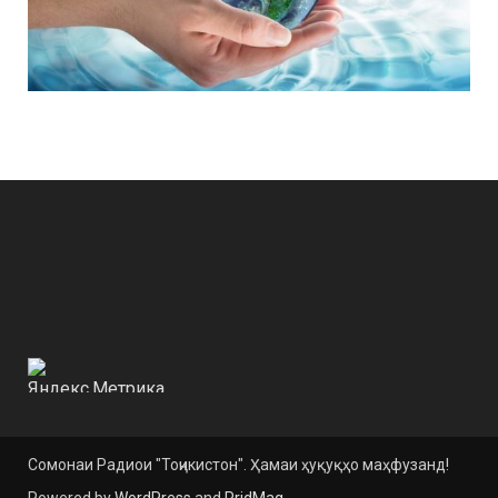
Сомонаи Радиои "Тоҷикистон". Ҳамаи ҳуқуқҳо маҳфузанд!
Powered by
WordPress
and
PridMag
.