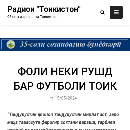
Радиои "Тоҷикистон"
95 сол дар фазои Тоҷикистон
ФОЛИ НЕКИ РУШД
БАР ФУТБОЛИ ТОҶИК
15/05/2024
“Тандурустии ҷавонон тандурустии миллат аст, зеро
маҳз тавассути фарогир сохтани варзиш, тарбияи