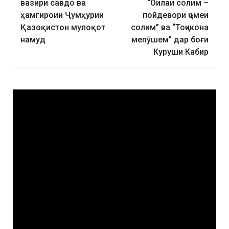
вазири савдо ва
“Оилаи солим –
ҳамгироии Ҷумҳурии
пойдевори ҷомеи
Қазоқистон мулоқот
солим” ва “Тоҷикона
намуд
мепӯшем” дар боғи
Куруши Кабир