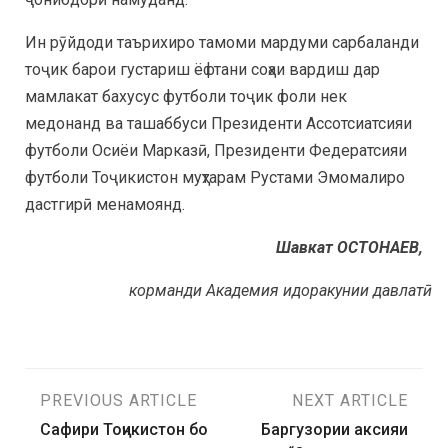
Ин рӯйдоди таърихиро тамоми мардуми сарбаланди
тоҷик барои густариш ёфтани соҳаи вардиш дар
мамлакат бахусус футболи тоҷик фоли нек
медонанд ва ташаббуси Президенти Ассотсиатсияи
футболи Осиёи Марказӣ, Президенти Федератсияи
футболи Тоҷикистон муҳтарам Рустами Эмомалиро
дастгирӣ менамоянд.
Шавкат ОСТОНАЕВ,
корманди Академия идоракунии давлатӣ
PREVIOUS ARTICLE
NEXT ARTICLE
Сафири Тоҷикистон бо
Баргузории аксияи