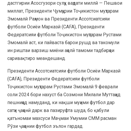
дастгирии Асосгузори сулҳу ваҳдати миллӣ — Пешвои
миллат, Президенти Ҷумҳурии Тоҷикистон муҳтарам
Эмомалӣ Раҳмон ва Президенти Ассотсиатсияи
футболи Осиёи Марказӣ (CAFA), Президенти
Федератсияи футболи Тоҷикистон муҳтарам Рустами
Эмомалӣ аст, ки пайваста барои рушд ва такомули
ин риштаи варзиш миёни аҳолӣ тамоми тадбирҳои
саривақтиро меандешанд.
Президенти Ассотсиатсияи футболи Осиёи Марказӣ
(CAFA), Президенти Федератсияи футболи
Тоҷикистон муҳтарам Рустами Эмомалӣ 9 феврали
соли 2024 бори нахуст ба Созмони Милали Муттаҳид
пешниҳод намуданд, ки нақши муҳими футбол дар
сатҳи ҷаҳонӣ дарк ва пазируфта шуда, бо қабули
қатъномаи махсуси Маҷмаи Умумии СММ расман
Рӯзи ҷаҳонии футбол эълон гардад.