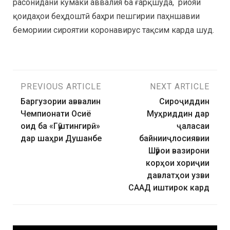
расонидани кӯмаки аввалия ба ғарқшуда, риояи
қоидаҳои беҳдоштӣ баҳри пешгирии паҳншавии
бемориии сироятии коронавирус тақсим карда шуд.
PREVIOUS ARTICLE
NEXT ARTICLE
Баргузории аввалин
Сироҷиддин
Чемпионати Осиё
Муҳриддин дар
оид ба «Гӯштингирӣ»
ҷаласаи
дар шаҳри Душанбе
байнииҷлосиявии
Шӯрои вазирони
корҳои хориҷии
давлатҳои узви
СААД иштирок кард