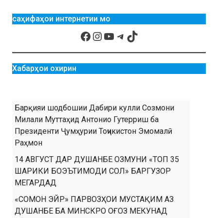
саҳифаҳои интернетии мо
Хабарҳои охирин
Барқияи шодбошии Дабири кулли Созмони
Милали Муттаҳид Антонио Гутерриш ба
Президенти Ҷумҳурии Тоҷикистон Эмомалӣ
Раҳмон
14 АВГУСТ ДАР ДУШАНБЕ ОЗМУНИ «ТОП 35
ШАРИКИ БОЭЪТИМОДИ СОЛ» БАРГУЗОР
МЕГАРДАД
«СОМОН ЭЙР» ПАРВОЗҲОИ МУСТАҚИМ АЗ
ДУШАНБЕ БА МИНСКРО ОҒОЗ МЕКУНАД