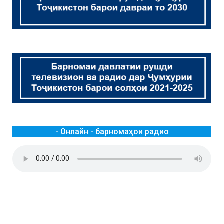
- Онлайн - барномаҳои радио