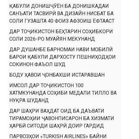
ҚАБУЛИ ДОНИШҶӮЁН БА ДОНИШКАДАИ
САНЪАТИ ТАСВИРӢ ВА ДИЗАЙН НИСБАТ БА
СОЛИ ГУЗАШТА 40 ФОИЗ АФЗОИШ ЁФТААСТ
ДАР ТОҶИКИСТОН БЕҲТАРИН СОҲИБКОРИ
СОЛИ 2026-РО МУАЙЯН МЕКУНАНД
ДАР ДУШАНБЕ БАРНОМАИ НАВИ МОБИЛӢ
БАРОИ ҚАБУЛИ ДАРХОСТУ ПЕШНИҲОДҲОИ
СОКИНОН ФАЪОЛ ШУД
БОДУ ҲАВОИ ҶОНБАХШИ ИСТАРАВШАН
ИМСОЛ ДАР ТОҶИКИСТОН 100
ХАТМКУНАНДА СОҲИБИ МЕДАЛИ ТИЛЛО ВА
НУҚРА ШУДАНД
ДАР ШАҲРИ ВАҲДАТ ОИД БА ДАЪВАТИ
ТИРАМОҲИИ ҶАВОНПИСАРОН БА ХИЗМАТИ
ҲАРБӢ СИТОДИ ШАҲРӢ ДОИР ГАРДИД
ПАРВОЗҲОИ «TURKISH AIRLINES» БАЙНИ