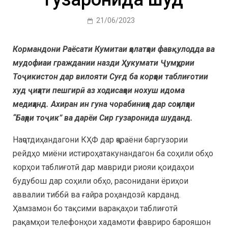
21/06/2023
Кормандони Раёсати Кумитаи ҳолатҳои фавқулодда ва
мудофиаи граждании назди Ҳукумати Ҷумҳурии
Тоҷикистон дар вилояти Суғд ба корҳои таблиғотии
худ ҷиҳати пешгирӣ аз ходисаҳои нохуш идома
медиҳанд. Ахиран ин гуна чорабиниҳо дар соҳилҳои
“Баҳри тоҷик” ва дарёи Сир гузаронида шуданд.
Наҷотдиҳандагони КҲФ дар ҷараёни баргузории
рейдҳо миёни истироҳатакунандагон ба соҳили обҳо
корҳои таблиғотӣ дар мавриди риояи қоидаҳои
будубош дар соҳили обҳо, расонидани ёриҳои
аввалии тиббӣ ва ғайра роҳандозӣ карданд.
Ҳамзамон бо тақсими варақаҳои таблиғотӣ
рақамҳои телефонҳои хадамоти фавриро барояшон