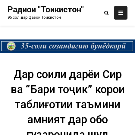
Радиои "Тоҷикистон"
95 сол дар фазои Тоҷикистон
Дар соҳили дарёи Сир
ва “Баҳри тоҷик” корҳои
таблиғотии таъмини
амният дар обҳо
гузаронида шуд