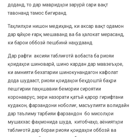
доданд, то дар мавридҳои зарурӣ сари вақт
тавонанд тамос бигиранд.
Таҳлилҳои нишон медиҳанд, ки аксар вақт одамон
дар ҷойҳое ғарқ мешаванд ва ба ҳалокат мерасанд,
ки барои оббозӣ пешбинӣ наҳудаанд.
Дар рафти аксияи таблиғотӣ вобаста ба риояи
қоидаҳои шиноварӣ, шино кардан дар мавзеъҳое,
ки амнияти бехатарии шинокунандагон кафолат
дода шудааст, риояи қоидаҳои беҳдоштӣ баҳри
пешгирии паҳншавии бемории сироятии
коронаврус, зери назорати қатъӣ қарор гирифтани
кудакон, фарзандони ноболиғ, масъулияти волидайн
дар таълиму тарбияи фарзандон бо мисолҳои
мушаххас фаҳмонида шуда, китобчаҳо, аёниятҳои
таблиғотӣ дар бораи риояи қоидаҳои оббозӣ ва