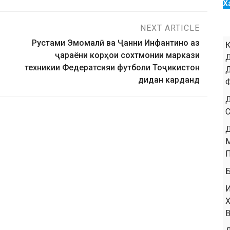
Х
NEXT ARTICLE
Рустами Эмомалӣ ва Ҷанни Инфантино аз
ҷараёни корҳои сохтмонии маркази
техникии Федератсияи футболи Тоҷикистон
дидан карданд