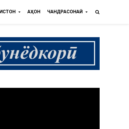
КИСТОН
ҶАҲОН
ЧАНДРАСОНАӢ