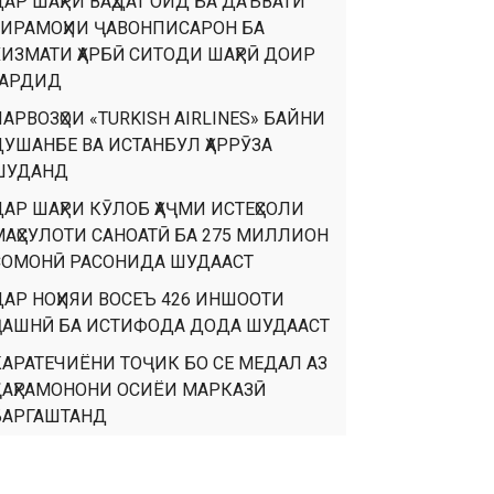
ДАР ШАҲРИ ВАҲДАТ ОИД БА ДАЪВАТИ
ТИРАМОҲИИ ҶАВОНПИСАРОН БА
ХИЗМАТИ ҲАРБӢ СИТОДИ ШАҲРӢ ДОИР
ГАРДИД
АРВОЗҲОИ «TURKISH AIRLINES» БАЙНИ
ДУШАНБЕ ВА ИСТАНБУЛ ҲАРРӮЗА
ШУДАНД
ДАР ШАҲРИ КӮЛОБ ҲАҶМИ ИСТЕҲСОЛИ
МАҲСУЛОТИ САНОАТӢ БА 275 МИЛЛИОН
СОМОНӢ РАСОНИДА ШУДААСТ
ДАР НОҲИЯИ ВОСЕЪ 426 ИНШООТИ
ҶАШНӢ БА ИСТИФОДА ДОДА ШУДААСТ
КАРАТЕЧИЁНИ ТОҶИК БО СЕ МЕДАЛ АЗ
ҚАҲРАМОНОНИ ОСИЁИ МАРКАЗӢ
БАРГАШТАНД