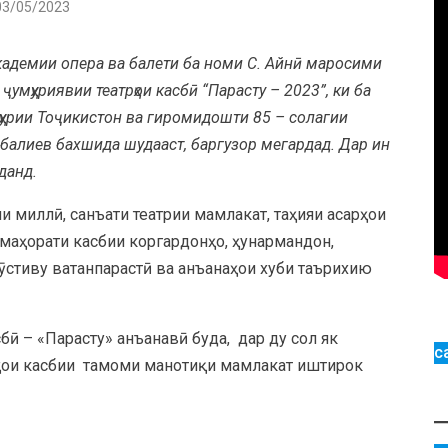
03/05/2023
 академии опера ва балети ба номи С. Айнӣ маросими
умҳуриявии театрҳои касбӣ “Парасту – 2023”, ки ба
ҳурии Тоҷикистон ва гиромидошти 85 – солагии
алиев бахшида шудааст, баргузор мегардад. Дар ин
данд.
 миллӣ, санъати театрии мамлакат, таҳияи асарҳои
 маҳорати касбии коргардонҳо, ҳунармандон,
дӯстиву ватанпарастӣ ва анъанаҳои хуби таърихию
ӣ – «Парасту» анъанавӣ буда, дар ду сол як
с
рҳои касбии тамоми манотиқи мамлакат иштирок