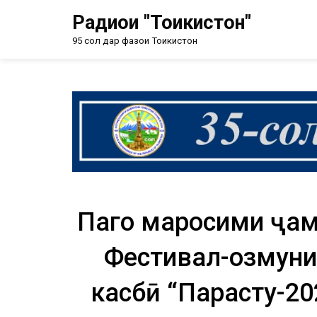
Радиои "Тоҷикистон"
95 сол дар фазои Тоҷикистон
Пагоҳ маросими ҷа
Фестивал-озмуни 
касбӣ “Парасту-2