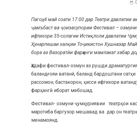
Пагоҳ, 4 май соати 17:00 дар Театри давлатии
ҷамъбаст ва ҷоизасупории Фестивал – озмуни ҷ
ифтихори 35-солагии Истиқлоли давлатии Ҷум
Ҳунарпешаи халқии Тоҷикистон Хушназар Майб
бора аз Вазоратӣи фарҳанги мамлакат хабар до
Ҳадафи фестивал-озмун аз рушди драматургияи
баландғояи ватанӣ, баланд бардоштани сатҳи
рассомон, бастакорон, ҳисси ифтихори ватан
фарҳангӣ иборат мебошад.
Фестивал- озмуни ҷумҳуриявии театрҳои касб
маротиба баргузор мешавад ва дар он теат
менамоянд.