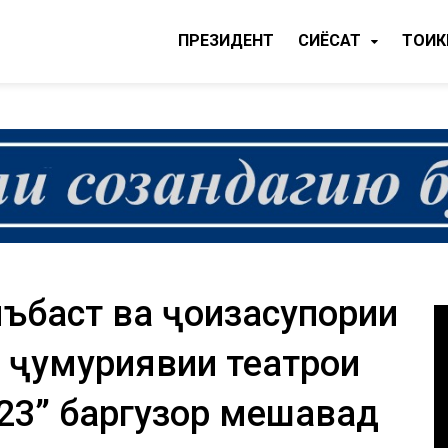
ПРЕЗИДЕНТ
CИЁСАТ
ТОҶИ
мъбаст ва ҷоизасупории
ҷумҳуриявии театрҳои
023” баргузор мешавад