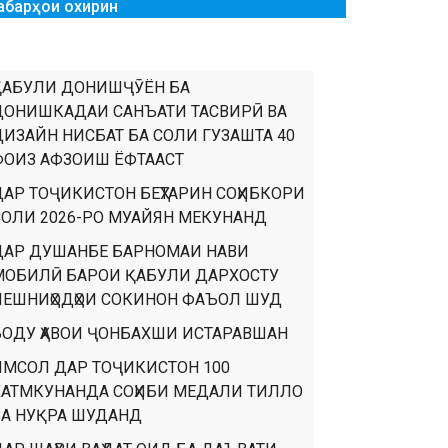
абарҳои охирин
ҚАБУЛИ ДОНИШҶӮЁН БА
ДОНИШКАДАИ САНЪАТИ ТАСВИРӢ ВА
ДИЗАЙН НИСБАТ БА СОЛИ ГУЗАШТА 40
ФОИЗ АФЗОИШ ЁФТААСТ
ДАР ТОҶИКИСТОН БЕҲТАРИН СОҲИБКОРИ
СОЛИ 2026-РО МУАЙЯН МЕКУНАНД
ДАР ДУШАНБЕ БАРНОМАИ НАВИ
МОБИЛӢ БАРОИ ҚАБУЛИ ДАРХОСТУ
ПЕШНИҲОДҲОИ СОКИНОН ФАЪОЛ ШУД
БОДУ ҲАВОИ ҶОНБАХШИ ИСТАРАВШАН
ИМСОЛ ДАР ТОҶИКИСТОН 100
ХАТМКУНАНДА СОҲИБИ МЕДАЛИ ТИЛЛО
ВА НУҚРА ШУДАНД