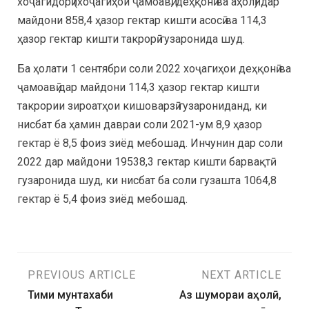
хоҷагидорӣ (хоҷагиҳои ҷамоавӣ, деҳқонӣ ва аҳолӣ) дар
майдони 858,4 ҳазор гектар кишти асосӣ ва 114,3
ҳазор гектар кишти такрорӣ гузаронида шуд.
Ба ҳолати 1 сентябри соли 2022 хоҷагиҳои деҳқонӣ ва
ҷамоавӣ дар майдони 114,3 ҳазор гектар кишти
такрории зироатҳои кишоварзӣ гузарониданд, ки
нисбат ба ҳамин давраи соли 2021-ум 8,9 ҳазор
гектар ё 8,5 фоиз зиёд мебошад. Инчунин дар соли
2022 дар майдони 19538,3 гектар кишти барвақтӣ
гузаронида шуд, ки нисбат ба соли гузашта 1064,8
гектар ё 5,4 фоиз зиёд мебошад.
PREVIOUS ARTICLE
NEXT ARTICLE
Тими мунтахаби
Аз шумораи аҳолӣ,