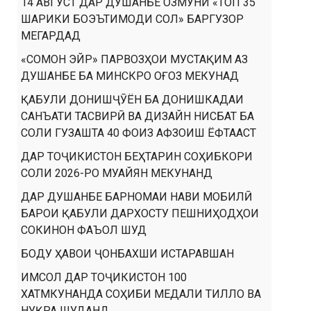
14 АВГУСТ ДАР ДУШАНБЕ ОЗМУНИ «ТОП 35
ШАРИКИ БОЭЪТИМОДИ СОЛ» БАРГУЗОР
МЕГАРДАД
«СОМОН ЭЙР» ПАРВОЗҲОИ МУСТАҚИМ АЗ
ДУШАНБЕ БА МИНСКРО ОҒОЗ МЕКУНАД
ҚАБУЛИ ДОНИШҶӮЁН БА ДОНИШКАДАИ
САНЪАТИ ТАСВИРӢ ВА ДИЗАЙН НИСБАТ БА
СОЛИ ГУЗАШТА 40 ФОИЗ АФЗОИШ ЁФТААСТ
ДАР ТОҶИКИСТОН БЕҲТАРИН СОҲИБКОРИ
СОЛИ 2026-РО МУАЙЯН МЕКУНАНД
ДАР ДУШАНБЕ БАРНОМАИ НАВИ МОБИЛӢ
БАРОИ ҚАБУЛИ ДАРХОСТУ ПЕШНИҲОДҲОИ
СОКИНОН ФАЪОЛ ШУД
БОДУ ҲАВОИ ҶОНБАХШИ ИСТАРАВШАН
ИМСОЛ ДАР ТОҶИКИСТОН 100
ХАТМКУНАНДА СОҲИБИ МЕДАЛИ ТИЛЛО ВА
НУҚРА ШУДАНД