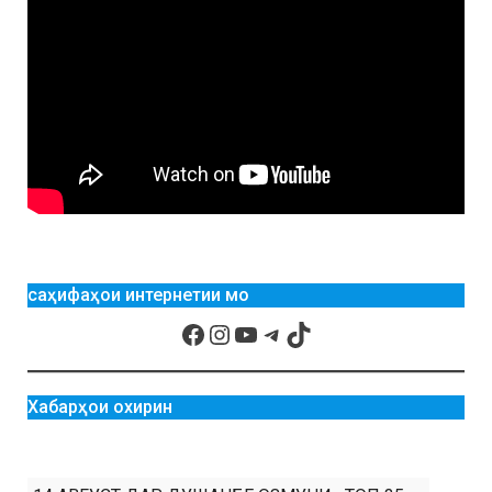
саҳифаҳои интернетии мо
Хабарҳои охирин