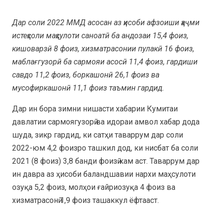
Дар соли 2022 ММД асосан аз ҳисоби афзоиши ҳаҷми
истеҳсоли маҳсулоти саноатӣ ба андозаи 15,4 фоиз,
кишоварзӣ 8 фоиз, хизматрасонии пулакӣ 16 фоиз,
маблағгузорӣ ба сармояи асосӣ 11,4 фоиз, гардиши
савдо 11,2 фоиз, боркашонӣ 26,1 фоиз ва
мусофиркашонӣ 11,1 фоиз таъмин гардид.
Дар ин бора зимни нишасти хабарии Кумитаи
давлатии сармоягузорӣ ва идораи амвол хабар дода
шуда, зикр гардид, ки сатҳи таваррум дар соли
2022-юм 4,2 фоизро ташкил дод, ки нисбат ба соли
2021 (8 фоиз) 3,8 банди фоизӣ кам аст. Таваррум дар
ин давра аз ҳисоби баландшавии нархи маҳсулоти
озуқа 5,2 фоиз, молҳои ғайриозуқа 4 фоиз ва
хизматрасонӣ 1,9 фоиз ташаккул ёфтааст.