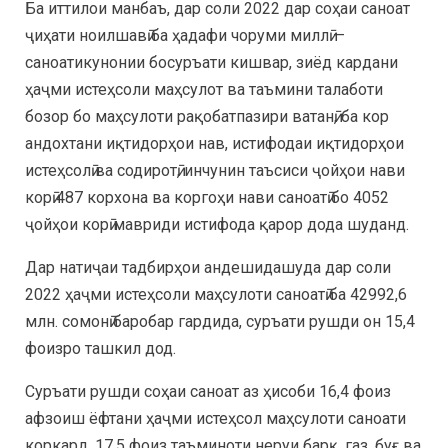
Ба иттилои манбаъ, дар соли 2022 дар соҳаи саноат
ҷиҳати ноилшавӣ ба ҳадафи чоруми миллӣ —
саноатикунонии босуръати кишвар, зиёд кардани
ҳаҷми истеҳсоли маҳсулот ва таъмини талаботи
бозор бо маҳсулоти рақобатпазири ватанӣ, ба кор
андохтани иқтидорҳои нав, истифодаи иқтидорҳои
истеҳсолӣ ва содиротӣ, инчунин таъсиси ҷойҳои нави
корӣ 487 корхона ва коргоҳи нави саноатӣ бо 4052
ҷойҳои корӣ мавриди истифода қарор дода шуданд.
Дар натиҷаи тадбирҳои андешидашуда дар соли
2022 ҳаҷми истеҳсоли маҳсулоти саноатӣ ба 42992,6
млн. сомонӣ баробар гардида, суръати рушди он 15,4
фоизро ташкил дод.
Суръати рушди соҳаи саноат аз ҳисоби 16,4 фоиз
афзоиш ёфтани ҳаҷми истеҳсол маҳсулоти саноати
коркард, 17,5 фоиз таъминоти неруи барқ, газ, буғ ва