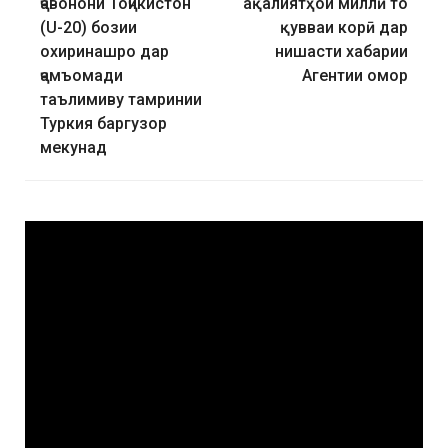
ҷавонони Тоҷикистон
ақалиятҳои миллӣ то
(U-20) бозии
қувваи корӣ дар
охиринашро дар
нишасти хабарии
ҷамъомади
Агентии омор
таълимиву тамринии
Туркия баргузор
мекунад