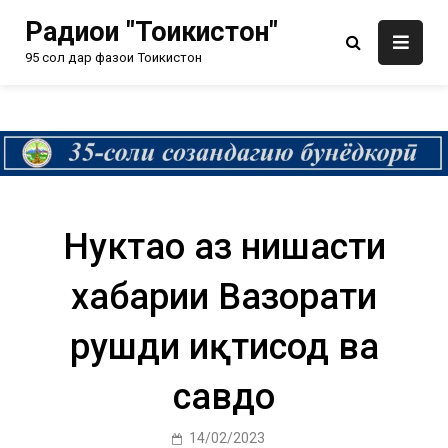
Радиои "Тоҷикистон"
95 сол дар фазои Тоҷикистон
Нуктаҳо аз нишасти
хабарии Вазорати
рушди иқтисод ва
савдо
14/02/2023