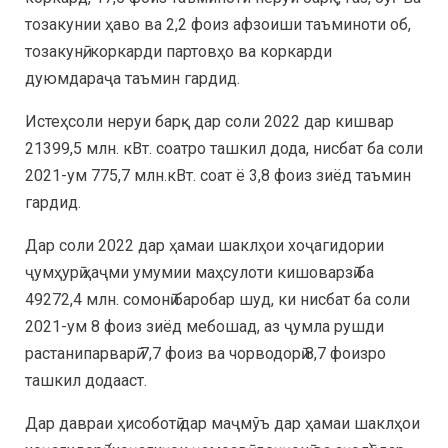
тозакунии ҳаво ва 2,2 фоиз афзоиши таъминоти об,
тозакунӣ, коркарди партовҳо ва коркарди
дуюмдараҷа таъмин гардид.
Истеҳсоли неруи барқ дар соли 2022 дар кишвар
21399,5 млн. кВт. соатро ташкил дода, нисбат ба соли
2021-ум 775,7 млн.кВт. соат ё 3,8 фоиз зиёд таъмин
гардид.
Дар соли 2022 дар ҳамаи шаклҳои хоҷагидории
ҷумҳурӣ ҳаҷми умумии маҳсулоти кишоварзӣ ба
49272,4 млн. сомонӣ баробар шуд, ки нисбат ба соли
2021-ум 8 фоиз зиёд мебошад, аз ҷумла рушди
растанипарварӣ 7,7 фоиз ва чорводорӣ 8,7 фоизро
ташкил додааст.
Дар давраи ҳисоботӣ дар маҷмўъ дар ҳамаи шаклҳои