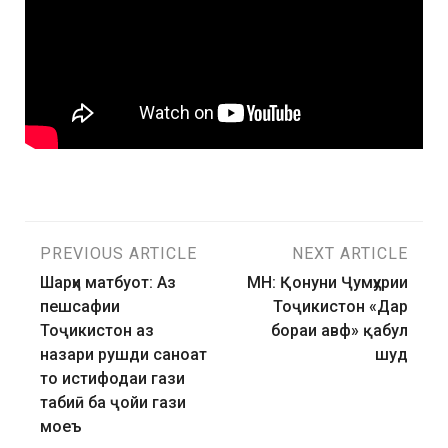
PREVIOUS ARTICLE
NEXT ARTICLE
Шарҳи матбуот: Аз
МН: Қонуни Ҷумҳурии
пешсафии
Тоҷикистон «Дар
Тоҷикистон аз
бораи авф» қабул
назари рушди саноат
шуд
то истифодаи гази
табиӣ ба ҷойи гази
моеъ