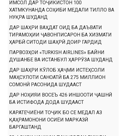
ИМСОЛ ДАР ТОҶИКИСТОН 100
ХАТМКУНАНДА СОҲИБИ МЕДАЛИ ТИЛЛО ВА
НУҚРА ШУДАНД
ДАР ШАҲРИ ВАҲДАТ ОИД БА ДАЪВАТИ
ТИРАМОҲИИ ҶАВОНПИСАРОН БА ХИЗМАТИ
ҲАРБӢ СИТОДИ ШАҲРӢ ДОИР ГАРДИД
ПАРВОЗҲОИ «TURKISH AIRLINES» БАЙНИ
ДУШАНБЕ ВА ИСТАНБУЛ ҲАРРӮЗА ШУДАНД
ДАР ШАҲРИ КӮЛОБ ҲАҶМИ ИСТЕҲСОЛИ
МАҲСУЛОТИ САНОАТӢ БА 275 МИЛЛИОН
СОМОНӢ РАСОНИДА ШУДААСТ
ДАР НОҲИЯИ ВОСЕЪ 426 ИНШООТИ ҶАШНӢ
БА ИСТИФОДА ДОДА ШУДААСТ
КАРАТЕЧИЁНИ ТОҶИК БО СЕ МЕДАЛ АЗ
ҚАҲРАМОНОНИ ОСИЁИ МАРКАЗӢ
БАРГАШТАНД