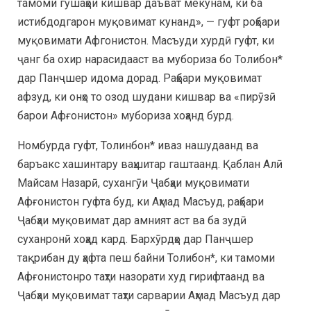
тамоми гӯшаҳои кишвар даъват мекунам, ки ба
истибдодгарон муқовимат кунанд», — гуфт роҳбари
муқовимати Афгонистон. Масъуди хурдӣ гуфт, ки
ҷанг ба охир нарасидааст ва мубориза бо Толибон*
дар Панҷшер идома дорад. Раҳбари муқовимат
афзуд, ки онҳо то озод шудани кишвар ва «пирӯзӣ
барои Афғонистон» мубориза хоҳанд бурд.
Номбурда гуфт, Толинбон* иваз нашудаанд ва
баръакс хашинтару ваҳшитар гаштаанд. Қаблан Алӣ
Майсам Назарӣ, сухангӯи Ҷабҳаи муқовимати
Афғонистон гуфта буд, ки Аҳмад Масъуд, раҳбари
Ҷабҳаи муқовимат дар амният аст ва ба зудӣ
суханронӣ хоҳад кард. Бархӯрдҳо дар Панҷшер
тақрибан ду ҳафта пеш байни Толибон*, ки тамоми
Афғонистонро таҳти назорати худ гирифтаанд ва
Ҷабҳаи муқовимат таҳти сарварии Аҳмад Масъуд дар