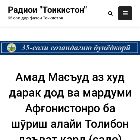
Радиои "Тоҷикистон"
95 сол дар фазои Тоҷикистон
Аҳмад Масъуд аз худ
дарак дод ва мардуми
Афғонистонро ба
шӯриш алайҳи Толибон
даъват кард (садо)