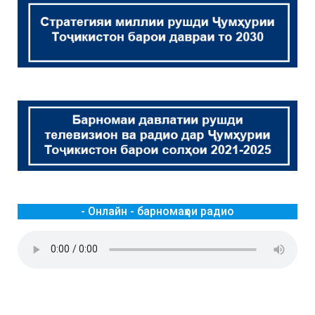
- Онлайн - барномаҳои радио