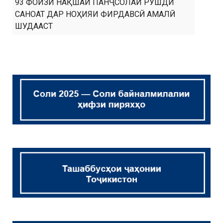
93 ФОИЗИ НАҚШАИ ПАНҶСОЛАИ РУШДИ
САНОАТ ДАР НОҲИЯИ ФИРДАВСӢ АМАЛӢ
ШУДААСТ