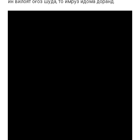
ин вилоят оғоз шуда, то имрӯз идома доранд.