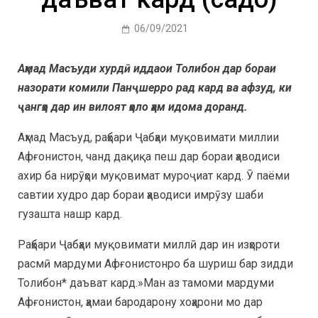
06/09/2021
Аҳмад Масъуди хурдӣ иддаои Толибон дар бораи
назорати комили Панҷшерро рад кард ва афзуд, ки
ҷангҳо дар ин вилоят ҳоло ҳам идома доранд.
Аҳмад Масъуд, раҳбари Ҷабҳаи муқовимати миллии
Афғонистон, чанд дақиқа пеш дар бораи ҳаводиси
ахир ба нирӯҳои муқовимат муроҷиат кард. Ӯ паёми
савтии худро дар бораи ҳаводиси имрӯзу шаби
гузашта нашр кард.
Раҳбари Ҷабҳаи муқовимати миллӣ дар ин изҳороти
расмӣ мардуми Афғонистонро ба шуриш бар зидди
Толибон* даъват кард.»Ман аз тамоми мардуми
Афғонистон, ҳамаи бародарону хоҳарони мо дар