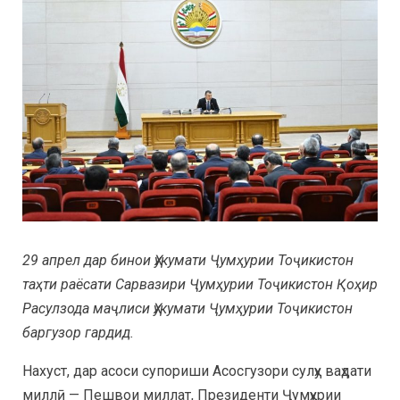
29 апрел дар бинои Ҳукумати Ҷумҳурии Тоҷикистон
таҳти раёсати Сарвазири Ҷумҳурии Тоҷикистон Қоҳир
Расулзода маҷлиси Ҳукумати Ҷумҳурии Тоҷикистон
баргузор гардид.
Нахуст, дар асоси супориши Асосгузори сулҳу ваҳдати
миллӣ — Пешвои миллат, Президенти Ҷумҳурии