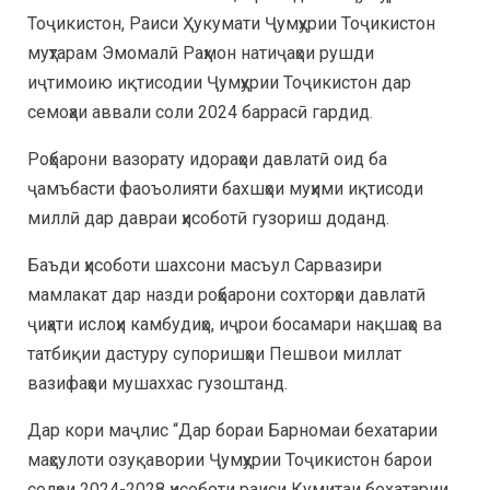
Тоҷикистон, Раиси Ҳукумати Ҷумҳурии Тоҷикистон
муҳтарам Эмомалӣ Раҳмон натиҷаҳои рушди
иҷтимоию иқтисодии Ҷумҳурии Тоҷикистон дар
семоҳаи аввали соли 2024 баррасӣ гардид.
Роҳбарони вазорату идораҳои давлатӣ оид ба
ҷамъбасти фаоъолияти бахшҳои муҳими иқтисоди
миллӣ дар давраи ҳисоботӣ гузориш доданд.
Баъди ҳисоботи шахсони масъул Сарвазири
мамлакат дар назди роҳбарони сохторҳои давлатӣ
ҷиҳати ислоҳи камбудиҳо, иҷрои босамари нақшаҳо ва
татбиқии дастуру супоришҳои Пешвои миллат
вазифаҳои мушаххас гузоштанд.
Дар кори маҷлис “Дар бораи Барномаи бехатарии
маҳсулоти озуқавории Ҷумҳурии Тоҷикистон барои
солҳои 2024-2028 ҳисоботи раиси Кумитаи бехатарии