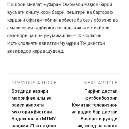
Пешвои миллат муҳтарам Эмомалӣ Раҳмон барои
вусъати кишту кори баҳорӣ, пешгирӣ ва бартараф
кардани офатҳои табиии вобаста ба селу обхезиҳо ва
амалисозии тадбирҳои созанда ҷиҳати истиқболи
сазовори ҷашни умумимиллӣ — 35-солагии
Истиқлолияти давлатии Ҷумҳурии Тоҷикистон
вазифадор карда шуданд.
PREVIOUS ARTICLE
NEXT ARTICLE
Боздиди вазири
Пирӯзии дастаи
маориф ва илм ва
футболбозони
раиси вилояти
Кумитаи телевизион
мухтори кӯҳистони
ва радио бар дастаи
Бадахшон аз МТМУ
Вазорати рушди
рақами 21-и ноҳияи
иқтисод ва савдо