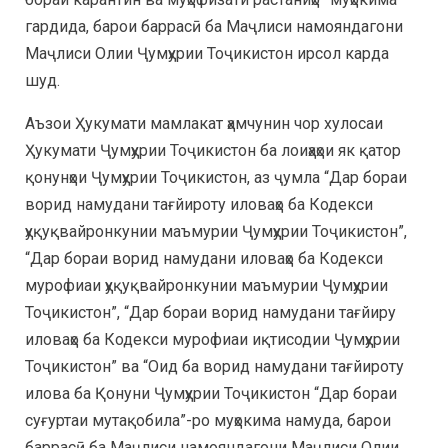
гардида, барои баррасӣ ба Маҷлиси намояндагони
Маҷлиси Олии Ҷумҳурии Тоҷикистон ирсол карда
шуд.
Аъзои Ҳукумати мамлакат ҳамчунин чор хулосаи
Ҳукумати Ҷумҳурии Тоҷикистон ба лоиҳаҳои як қатор
қонунҳои Ҷумҳурии Тоҷикистон, аз ҷумла “Дар бораи
ворид намудани тағйироту иловаҳо ба Кодекси
ҳуқуқвайронкунии маъмурии Ҷумҳурии Тоҷикистон”,
“Дар бораи ворид намудани иловаҳо ба Кодекси
мурофиаи ҳуқуқвайронкунии маъмурии Ҷумҳурии
Тоҷикистон”, “Дар бораи ворид намудани тағйиру
иловаҳо ба Кодекси мурофиаи иқтисодии Ҷумҳурии
Тоҷикистон” ва “Оид ба ворид намудани тағйироту
илова ба Қонуни Ҷумҳурии Тоҷикистон “Дар бораи
суғуртаи мутақобила”-ро муҳокима намуда, барои
баррасӣ ба Маҷлиси намояндагони Маҷлиси Олии