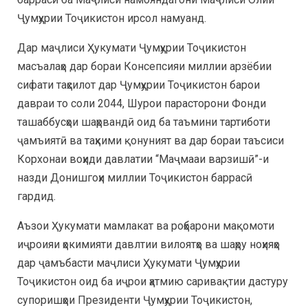
Ҷумҳурии Тоҷикистон ирсол намуанд.
Дар маҷлиси Ҳукумати Ҷумҳурии Тоҷикистон
масъалаҳо дар бораи Консепсияи миллии арзёбии
сифати таҳсилот дар Ҷумҳурии Тоҷикистон барои
давраи то соли 2044, Шурои парасторони Фонди
ташаббусҳои шаҳрвандӣ оид ба таъмини тартиботи
ҷамъиятӣ ва таҳкими қонуният ва дар бораи таъсиси
Корхонаи воҳиди давлатии “Маҷмааи варзишӣ”-и
назди Донишгоҳи миллии Тоҷикистон баррасӣ
гардид.
Аъзои Ҳукумати мамлакат ва роҳбарони мақомоти
иҷроияи ҳокимияти давлтии вилоятҳо ва шаҳру ноҳияҳо
дар ҷамъбасти маҷлиси Ҳукумати Ҷумҳурии
Тоҷикистон оид ба иҷрои ҳатмию саривақтии дастуру
супоришҳои Президенти Ҷумҳурии Тоҷикистон,