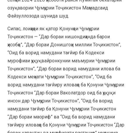
озуқавории Ҷумҳурии Тоҷикистон Маҳмадсаид
Файзуллозода шунида шуд.
Сипас, лоиҳаҳои як қатор Қонунҳои Ҷумҳурии
Тоҷикистон — “Дар бораи нишондиҳанда барои
ҳисобҳо”, “Дар бораи Донишгоҳи миллии Тоҷикистон”,
“Оид ба ворид намудани тағйир ба Кодекси
мурофиаи ҳуқуқвайронкунии маъмурии Ҷумҳурии
Тоҷикистон”, “Дар бораи ворид намудани илова ба
Кодекси меҳнати Ҷумҳурии Тоҷикистон”, “Оид ба
ворид намудани тағйиру иловаҳо ба Қонуни Ҷумҳурии
Тоҷикистон “Дар бораи Ваколатдор оид ба ҳуқуқи
инсон дар Ҷумҳурии Тоҷикистон”, “Оид ба ворид
намудани тағйир ба Қонуни Ҷумҳурии Тоҷикистон
“Дар бораи маориф” ва “Оид ба ворид намудани
тағйиру иловаҳо ба Қонуни Ҷумҳурии Тоҷикистон “Дар
бораи карантин ва муҳофизати растаниҳо” муҳокима