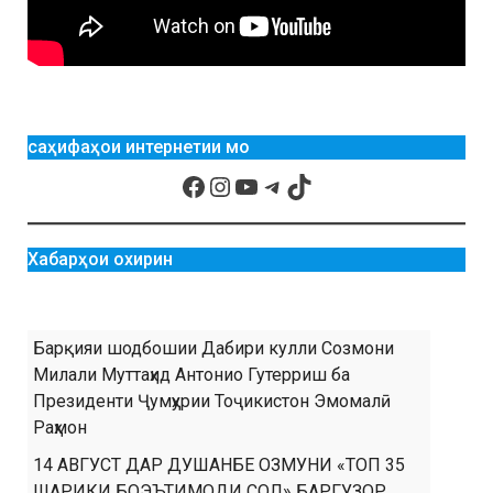
саҳифаҳои интернетии мо
Хабарҳои охирин
Барқияи шодбошии Дабири кулли Созмони
Милали Муттаҳид Антонио Гутерриш ба
Президенти Ҷумҳурии Тоҷикистон Эмомалӣ
Раҳмон
14 АВГУСТ ДАР ДУШАНБЕ ОЗМУНИ «ТОП 35
ШАРИКИ БОЭЪТИМОДИ СОЛ» БАРГУЗОР