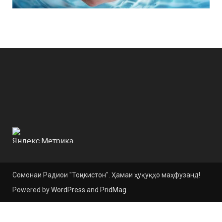
Сомонаи Радиои "Тоҷикистон". Ҳамаи ҳуқуқҳо маҳфузанд!
Powered by
WordPress
and
PridMag
.