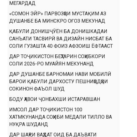
МЕГАРДАД
«СОМОН ЭЙР» ПАРВОЗҲОИ МУСТАҚИМ АЗ
ДУШАНБЕ БА МИНСКРО ОҒОЗ МЕКУНАД
ҚАБУЛИ ДОНИШҶӮЁН БА ДОНИШКАДАИ
САНЪАТИ ТАСВИРӢ ВА ДИЗАЙН НИСБАТ БА
СОЛИ ГУЗАШТА 40 ФОИЗ АФЗОИШ ЁФТААСТ
ДАР ТОҶИКИСТОН БЕҲТАРИН СОҲИБКОРИ
СОЛИ 2026-РО МУАЙЯН МЕКУНАНД
ДАР ДУШАНБЕ БАРНОМАИ НАВИ МОБИЛӢ
БАРОИ ҚАБУЛИ ДАРХОСТУ ПЕШНИҲОДҲОИ
СОКИНОН ФАЪОЛ ШУД
БОДУ ҲАВОИ ҶОНБАХШИ ИСТАРАВШАН
ИМСОЛ ДАР ТОҶИКИСТОН 100
ХАТМКУНАНДА СОҲИБИ МЕДАЛИ ТИЛЛО ВА
НУҚРА ШУДАНД
ДАР ШАҲРИ ВАҲДАТ ОИД БА ДАЪВАТИ