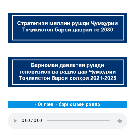
- Онлайн - барномаҳои радио