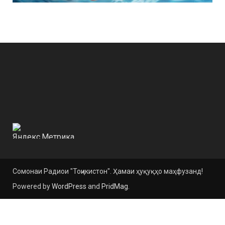
Сомонаи Радиои "Тоҷикистон". Ҳамаи ҳуқуқҳо маҳфузанд!
Powered by
WordPress
and
PridMag
.