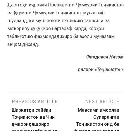
Дастгоҳи иҷроияи Президенти Ҷумҳурии Тоҷикистон
ва Ҳукумати Ҷумҳурии Тоҷикистон муваззаф
шудаанд, ки мушкилоти техникию ташкилӣ ва
меъёриву ҳуқуқиро бартараф карда, корҳои
таблиғотию фаҳмондадиҳиро ба аҳолӣ муназзам
анҷом диҳанд.
Фирдавси Низом
радиои «Тоҷикистон»
PREVIOUS ARTICLE
NEXT ARTICLE
Ширкатҳои сайёҳии
Мавсими имсолаи
Тоҷикистон ва Чин
Суперлигаи
ҳамкориҳояшонро
Тоҷикистон оид ба