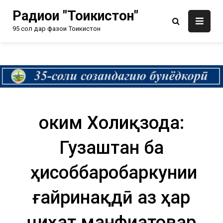
Радиои "Тоҷикистон"
95 сол дар фазои Тоҷикистон
Ҳоким Холиқзода:
Гузаштан ба
ҳисоббаробаркунии
ғайринақдӣ аз ҳар
ҷиҳат манфиатовар