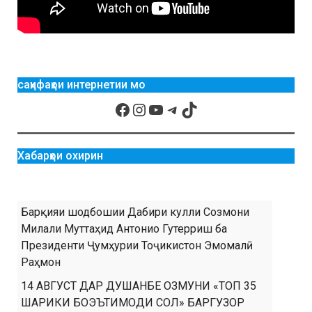
саҳифаҳои интернетии мо
Хабарҳои охирин
Барқияи шодбошии Дабири кулли Созмони
Милали Муттаҳид Антонио Гутерриш ба
Президенти Ҷумҳурии Тоҷикистон Эмомалӣ
Раҳмон
14 АВГУСТ ДАР ДУШАНБЕ ОЗМУНИ «ТОП 35
ШАРИКИ БОЭЪТИМОДИ СОЛ» БАРГУЗОР