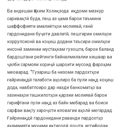
Ба андешаи Ҳоким Холиқзода иқдоми мазкур
саривақтӣ буда, пеш аз ҳама барои таъмини
шаффофияти амалиётҳои молиявӣ, ғанӣ
гардонидани буҷети давлатӣ, пешгирии омилҳои
коррупсионӣ ва коҳиш додани таъсири омилҳои
инсонӣ заминаи мустаҳкам гузошта, барои баланд
бардоштани рейтинги байналмилалии кишвар ва
ҷалби сармояи хориҷӣ шароити мусоид фароҳам
меоварад.
“
Гузариш ба низоми пардохтҳои
ғайринақдӣ талаботи аҳолиро ба пули нақд коҳиш
дода, навбатпоиро дар назди банкоматҳо ва
хазинаҳои ташкилотҳои қарзии молиявӣ барои
гирифтани пули нақд аз байн мебарад ва боиси
сарфаи вақту хароҷоти иловагии аҳолӣ мегардад.
Ғайринақдӣ гардонидани раванди пардохтҳо
аҳаммияти муҳими иқтисодӣ дошта, истифодаи