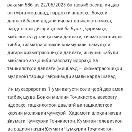
рақами 586, аз 22/06/2023 ба тасвиб расид, ки дар
он гуфта мешавад, пардохти андозҳо, боҷҳои
давлатӣ барои додани иҷозат ва иҷозатномаҳо,
пардохтҳои дигари ҳатмӣ ба буҷет, ҷаримаҳо,
маблағи суғуртаи ҳатмии давлатӣ, хизматрасониҳои
тиббӣ, хизматрасониҳои коммуналӣ, намудҳои
дигари хизматрасониҳои давлатӣ, инчунин қабули
маблағҳо аз ҷониби вазорату идораҳо ва
ташкилотҳои давлатӣ (минбаъд — хизматрасониҳои
музднок) тариқи ғайринақдӣ амалӣ карда шавад.
Ин муқаррарот аз 1-уми августи соли ҷорӣ дар амал
татбиқ шуда, Бонки миллии Тоҷикистон, вазорату
идораҳо, ташкилотҳои давлатӣ ва ташкилотҳои
қарзии молиявии ҷумҳурӣ, Хадамоти алоқаи назди
Ҳукумати Ҷумҳурии Тоҷикистон, Кумитаи телевизион
ва радиои назди Ҳукумати Ҷумҳурии Тоҷикистон,