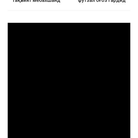
тақвият мебахшанд
футзал оғоз гардид