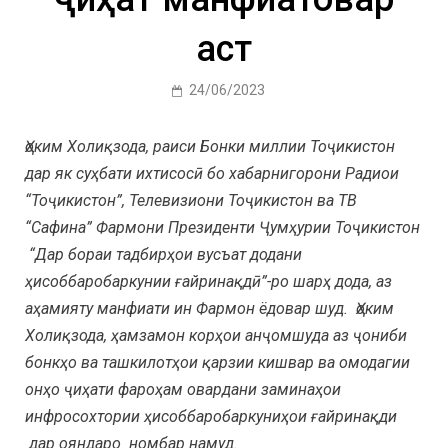
аст
24/06/2023
Ҳоким Холиқзода, раиси Бонки миллии Тоҷикистон
дар як суҳбати ихтисосӣ бо хабарнигорони Радиои
“Тоҷикистон”, Телевизиони Тоҷикистон ва ТВ
“Сафина” Фармони Президенти Ҷумҳурии Тоҷикистон
“Дар бораи тадбирҳои вусъат додани
ҳисоббаробаркунии ғайринақдӣ”-ро шарҳ дода, аз
аҳамияту манфиати ин Фармон ёдовар шуд. Ҳоким
Холиқзода, ҳамзамон корҳои анҷомшуда аз ҷониби
бонкҳо ва ташкилотҳои қарзии кишвар ва омодагии
онҳо ҷиҳати фароҳам овардани заминаҳои
инфросохтории ҳисоббаробаркуниҳои ғайринақди
дар ояндаро номбар намуд.