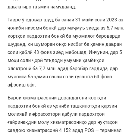
давлатиро таъмин намудаанд.
Тавре ӯ ёдовар шуд, ба санаи 31 майи соли 2023 аз
ҷониби низоми бонкӣ дар маҷмуъ зиёда аз 5,7 млн.
кортҳои пардохтии бонкӣ ба муомилот бароварда
шуданд, ки шумораи онҳо нисбат ба ҳамин давраи
соли қаблӣ 43 фоиз зиёд мебошад. Инчунин, дар 5
моҳи соли ҷорӣ теъдоди умумии ҳамёнҳои
электронӣ ба 7,7 млн. адад баробар гардида, дар
муқоиса ба ҳамин санаи соли гузашта 63 фоиз
афзоиш ёфт.
Барои хизматрасонии дорандагони кортҳои
пардохтии бонкӣ аз ҷониби ташкилотҳои қарзии
молиявӣ инфрасохтори қабули пардохтҳои
ғайринақдии молу хизматрасониҳо дар нуқтаҳои
савдою хизматрасонӣ 4 152 адад POS — терминал