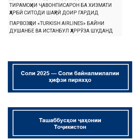
ТИРАМОҲИИ ҶАВОНПИСАРОН БА ХИЗМАТИ
ҲАРБӢ СИТОДИ ШАҲРӢ ДОИР ГАРДИД
ПАРВОЗҲОИ «TURKISH AIRLINES» БАЙНИ
ДУШАНБЕ ВА ИСТАНБУЛ ҲАРРӮЗА ШУДАНД