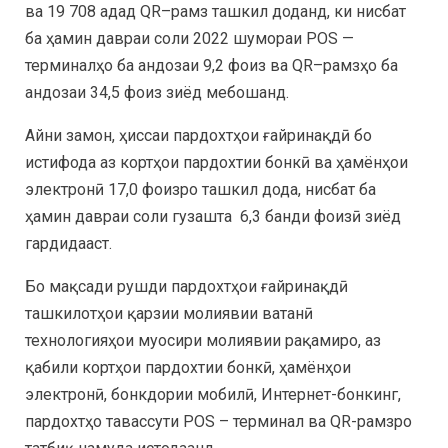
ва 19 708 адад QR–рамз ташкил доданд, ки нисбат
ба ҳамин давраи соли 2022 шумораи POS —
терминалҳо ба андозаи 9,2 фоиз ва QR–рамзҳо ба
андозаи 34,5 фоиз зиёд мебошанд.
Айни замон, ҳиссаи пардохтҳои ғайринақдӣ бо
истифода аз кортҳои пардохтии бонкӣ ва ҳамёнҳои
электронӣ 17,0 фоизро ташкил дода, нисбат ба
ҳамин давраи соли гузашта 6,3 банди фоизӣ зиёд
гардидааст.
Бо мақсади рушди пардохтҳои ғайринақдӣ
ташкилотҳои қарзии молиявии ватанӣ
технологияҳои муосири молиявии рақамиро, аз
қабили кортҳои пардохтии бонкӣ, ҳамёнҳои
электронӣ, бонкдории мобилӣ, Интернет-бонкинг,
пардохтҳо тавассути POS – терминал ва QR-рамзро