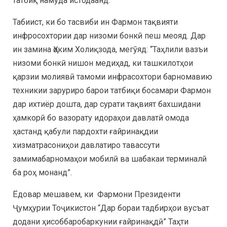
татбиқ намуда истодаанд.
Табиист, ки бо тасвиби ин Фармон тақвияти
инфросохтории дар низоми бонкӣ пеш меояд. Дар
ин замина Ҳоким Холиқзода, мегӯяд: “Таҳлили вазъи
низоми бонкӣ нишон медиҳад, ки ташкилотҳои
қарзии молиявӣ тамоми инфрасохтори барномавию
техникии заруриро барои татбиқи босамари Фармон
дар ихтиёр дошта, дар сурати тақвият бахшидани
ҳамкорӣ бо вазорату идораҳои давлатӣ омода
ҳастанд қабули пардохти ғайринақдии
хизматрасониҳои давлатиро тавассути
замимабарномаҳои мобилӣ ва шабакаи терминалӣ
ба роҳ монанд”.
Ёдовар мешавем, ки Фармони Президенти
Ҷумҳурии Тоҷикистон “Дар бораи тадбирҳои вусъат
додани ҳисоббаробаркунии ғайринақдӣ” Таҳти