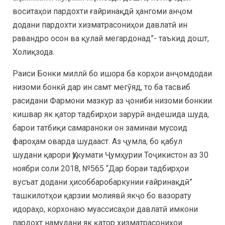
воситаҳои пардохти ғайринақдӣ ҳангоми анҷом
додани пардохти хизматрасониҳои давлатӣ ин
равандро осон ва қулай мегардонад”- таъкид дошт,
Холиқзода.
Раиси Бонки миллӣ бо ишора ба корҳои анҷомдодаи
низоми бонкӣ дар ин самт мегӯяд, то ба тасвиб
расидани Фармони мазкур аз ҷониби низоми бонкии
кишвар як қатор тадбирҳои зарурӣ андешида шуда,
барои татбиқи самараноки он заминаи мусоид
фароҳам оварда шудааст. Аз ҷумла, бо қабул
шудани қарори Ҳукумати Ҷумҳурии Тоҷикистон аз 30
ноябри соли 2018, №565 “Дар бораи тадбирҳои
вусъат додани ҳисоббаробаркунии ғайринақдӣ”
ташкилотҳои қарзии молиявӣ якҷо бо вазорату
идораҳо, корхонаю муассисаҳои давлатӣ имкони
пардохт намудани як қатор хизматрасониҳои