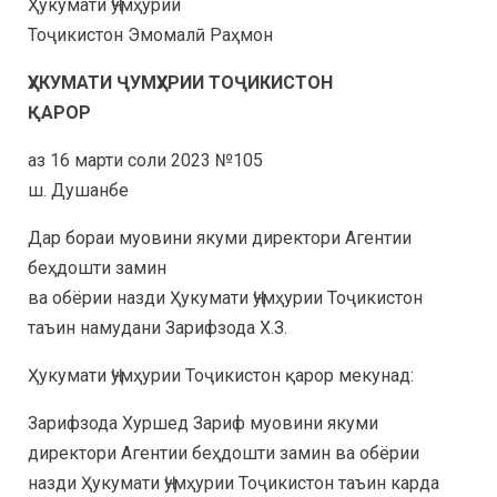
Ҳукумати Ҷумҳурии
Тоҷикистон Эмомалӣ Раҳмон
ҲУКУМАТИ ҶУМҲУРИИ ТОҶИКИСТОН
ҚАРОР
аз 16 марти соли 2023 №105
ш. Душанбе
Дар бораи муовини якуми директори Агентии
беҳдошти замин
ва обёрии назди Ҳукумати Ҷумҳурии Тоҷикистон
таъин намудани Зарифзода Х.З.
Ҳукумати Ҷумҳурии Тоҷикистон қарор мекунад:
Зарифзода Хуршед Зариф муовини якуми
директори Агентии беҳдошти замин ва обёрии
назди Ҳукумати Ҷумҳурии Тоҷикистон таъин карда