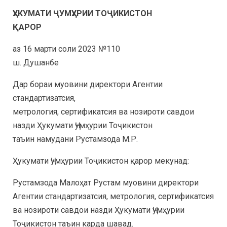
ҲУКУМАТИ ҶУМҲУРИИ ТОҶИКИСТОН
ҚАРОР
аз 16 марти соли 2023 №110
ш. Душанбе
Дар бораи муовини директори Агентии
стандартизатсия,
метрология, сертификатсия ва нозироти савдои
назди Ҳукумати Ҷумҳурии Тоҷикистон
таъин намудани Рустамзода М.Р.
Ҳукумати Ҷумҳурии Тоҷикистон қарор мекунад:
Рустамзода Малоҳат Рустам муовини директори
Агентии стандартизатсия, метрология, сертификатсия
ва нозироти савдои назди Ҳукумати Ҷумҳурии
Тоҷикистон таъин карда шавад.