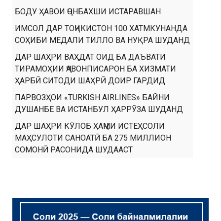
БОДУ ҲАВОИ ҶОНБАХШИ ИСТАРАВШАН
ИМСОЛ ДАР ТОҶИКИСТОН 100 ХАТМКУНАНДА
СОҲИБИ МЕДАЛИ ТИЛЛО ВА НУҚРА ШУДАНД
ДАР ШАҲРИ ВАҲДАТ ОИД БА ДАЪВАТИ
ТИРАМОҲИИ ҶАВОНПИСАРОН БА ХИЗМАТИ
ҲАРБӢ СИТОДИ ШАҲРӢ ДОИР ГАРДИД
ПАРВОЗҲОИ «TURKISH AIRLINES» БАЙНИ
ДУШАНБЕ ВА ИСТАНБУЛ ҲАРРӮЗА ШУДАНД
ДАР ШАҲРИ КӮЛОБ ҲАҶМИ ИСТЕҲСОЛИ
МАҲСУЛОТИ САНОАТӢ БА 275 МИЛЛИОН
СОМОНӢ РАСОНИДА ШУДААСТ