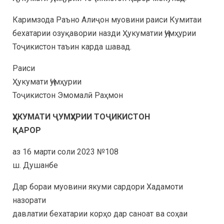
Каримзода Раъно Алиҷон муовини раиси Кумитаи
бехатарии озуқавории назди Ҳукуматии Ҷумҳурии
Тоҷикистон таъин карда шавад.
Раиси
Ҳукумати Ҷумҳурии
Тоҷикистон Эмомалӣ Раҳмон
ҲУКУМАТИ ҶУМҲУРИИ ТОҶИКИСТОН
ҚАРОР
аз 16 марти соли 2023 №108
ш. Душанбе
Дар бораи муовини якуми сардори Хадамоти
назорати
давлатии бехатарии корҳо дар саноат ва соҳаи