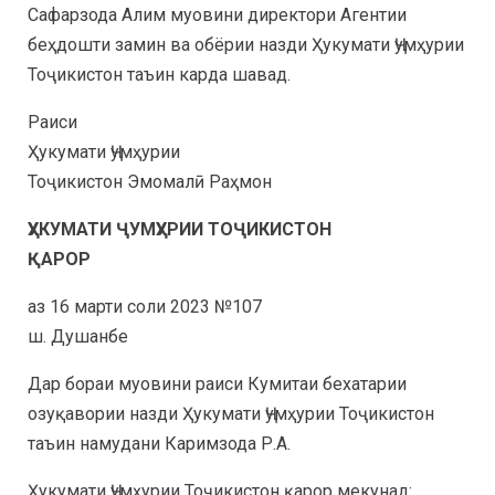
Сафарзода Алим муовини директори Агентии
беҳдошти замин ва обёрии назди Ҳукумати Ҷумҳурии
Тоҷикистон таъин карда шавад.
Раиси
Ҳукумати Ҷумҳурии
Тоҷикистон Эмомалӣ Раҳмон
ҲУКУМАТИ ҶУМҲУРИИ ТОҶИКИСТОН
ҚАРОР
аз 16 марти соли 2023 №107
ш. Душанбе
Дар бораи муовини раиси Кумитаи бехатарии
озуқавории назди Ҳукумати Ҷумҳурии Тоҷикистон
таъин намудани Каримзода Р.А.
Ҳукумати Ҷумҳурии Тоҷикистон қарор мекунад: