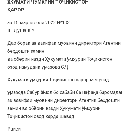
ҲУКУМАТИ ҶУМҲУРИИ ТОҶИКИСТОН
ҚАРОР
аз 16 марти соли 2023 №103
ш. Душанбе
Дар бораи аз вазифаи муовини директори Агентии
беҳдошти замин
ва обёрии назди Ҳукумати Ҷумҳурии Тоҷикистон
озод намудани Ҷумазода С.Ҷ.
Ҳукумати Ҷумҳурии Тоҷикистон қарор мекунад:
Ҷумазода Сабур Ҷамол бо сабаби ба нафақа баромадан
аз вазифаи муовини директори Агентии беҳдошти
замин ва обёрии назди Ҳукумати Ҷумҳурии
Тоҷикистон озод карда шавад.
Раиси