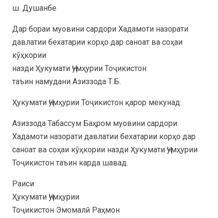
ш. Душанбе
Дар бораи муовини сардори Хадамоти назорати
давлатии бехатарии корҳо дар саноат ва соҳаи
кӯҳкории
назди Ҳукумати Ҷумҳурии Тоҷикистон
таъин намудани Азиззода Т.Б.
Ҳукумати Ҷумҳурии Тоҷикистон қарор мекунад:
Азиззода Табассум Баҳром муовини сардори
Хадамоти назорати давлатии бехатарии корҳо дар
саноат ва соҳаи кӯҳкории назди Ҳукумати Ҷумҳурии
Тоҷикистон таъин карда шавад.
Раиси
Ҳукумати Ҷумҳурии
Тоҷикистон Эмомалӣ Раҳмон