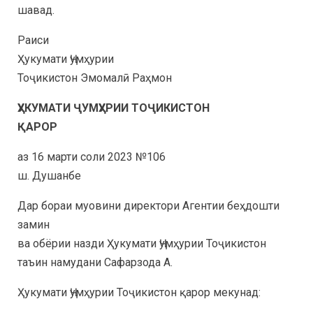
шавад.
Раиси
Ҳукумати Ҷумҳурии
Тоҷикистон Эмомалӣ Раҳмон
ҲУКУМАТИ ҶУМҲУРИИ ТОҶИКИСТОН
ҚАРОР
аз 16 марти соли 2023 №106
ш. Душанбе
Дар бораи муовини директори Агентии беҳдошти
замин
ва обёрии назди Ҳукумати Ҷумҳурии Тоҷикистон
таъин намудани Сафарзода А.
Ҳукумати Ҷумҳурии Тоҷикистон қарор мекунад: