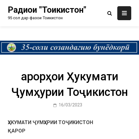
Радиои "Тоҷикистон"
95 сол дар фазои Тоҷикистон
Қарорҳои Ҳукумати
Ҷумҳурии Тоҷикистон
16/03/2023
ҲУКУМАТИ ҶУМҲУРИИ ТОҶИКИСТОН
ҚАРОР