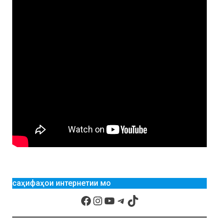
саҳифаҳои интернетии мо