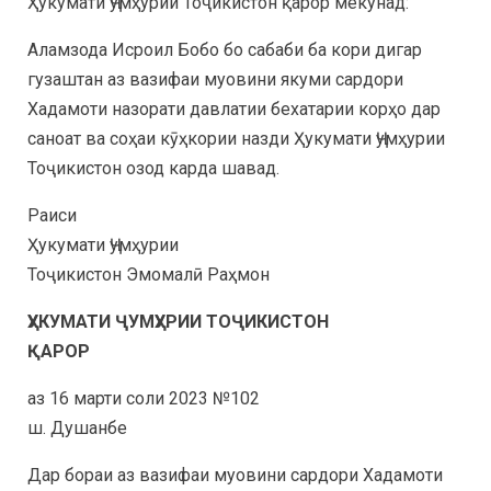
Ҳукумати Ҷумҳурии Тоҷикистон қарор мекунад:
Аламзода Исроил Бобо бо сабаби ба кори дигар
гузаштан аз вазифаи муовини якуми сардори
Хадамоти назорати давлатии бехатарии корҳо дар
саноат ва соҳаи кӯҳкории назди Ҳукумати Ҷумҳурии
Тоҷикистон озод карда шавад.
Раиси
Ҳукумати Ҷумҳурии
Тоҷикистон Эмомалӣ Раҳмон
ҲУКУМАТИ ҶУМҲУРИИ ТОҶИКИСТОН
ҚАРОР
аз 16 марти соли 2023 №102
ш. Душанбе
Дар бораи аз вазифаи муовини сардори Хадамоти