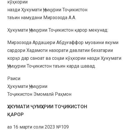
кӯҳкории
назди Ҳукумати Ҷумҳурии Тоҷикистон
таъин намудани Мирзозода А.А.
Ҳукумати Ҷумҳурии Тоҷикистон қарор мекунад:
Мирзозода Ардашери Абдуғаффор муовини якуми
сардори Хадамоти назорати давлатии бехатарии
корҳо дар саноат ва соҳаи кӯҳкории назди Ҳукумати
Ҷумҳурии Тоҷикистон таъин карда шавад.
Раиси
Ҳукумати Ҷумҳурии
Тоҷикистон Эмомалӣ Раҳмон
ҲУКУМАТИ ҶУМҲУРИИ ТОҶИКИСТОН
ҚАРОР
аз 16 марти соли 2023 №109