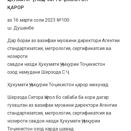
ҚАРОР
аз 16 марти соли 2023 №100
ш. Душанбе
Дар бораи аз вазифаи муовини директори Агентии
стандартизатсия, метрология, сертификатсия ва
нозироти
савдои назди Ҳукумати Ҷумҳурии Тоҷикистон
озод намудани Шерзода С.Ҷ.
Ҳукумати Ҷумҳурии Тоҷикистон қарор мекунад:
Шерзода Ситора Ҷалол бо сабаби ба кори дигар
гузаштан аз вазифаи муовини директори Агентии
стандартизатсия, метрология, сертификатсия ва
нозироти савдои назди Ҳукумати Ҷумҳурии
Тоҷикистон озод карда шавад.