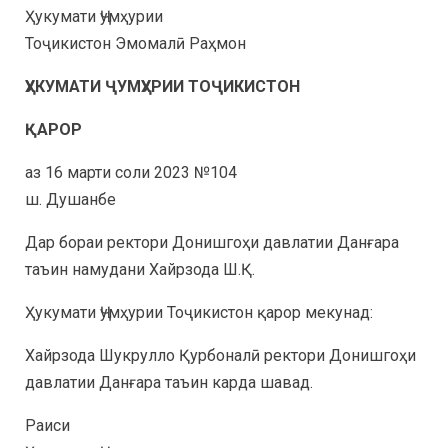
Ҳукумати Ҷумҳурии
Тоҷикистон Эмомалӣ Раҳмон
ҲУКУМАТИ ҶУМҲУРИИ ТОҶИКИСТОН
ҚАРОР
аз 16 марти соли 2023 №104
ш. Душанбе
Дар бораи ректори Донишгоҳи давлатии Данғара
таъин намудани Хайрзода Ш.Қ.
Ҳукумати Ҷумҳурии Тоҷикистон қарор мекунад:
Хайрзода Шукрулло Қурбоналӣ ректори Донишгоҳи
давлатии Данғара таъин карда шавад.
Раиси