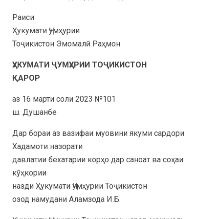
Раиси
Ҳукумати Ҷумҳурии
Тоҷикистон Эмомалӣ Раҳмон
ҲУКУМАТИ ҶУМҲУРИИ ТОҶИКИСТОН
ҚАРОР
аз 16 марти соли 2023 №101
ш. Душанбе
Дар бораи аз вазифаи муовини якуми сардори
Хадамоти назорати
давлатии бехатарии корҳо дар саноат ва соҳаи
кӯҳкории
назди Ҳукумати Ҷумҳурии Тоҷикистон
озод намудани Аламзода И.Б.