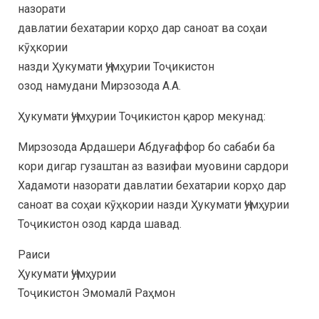
назорати
давлатии бехатарии корҳо дар саноат ва соҳаи
кӯҳкории
назди Ҳукумати Ҷумҳурии Тоҷикистон
озод намудани Мирзозода А.А.
Ҳукумати Ҷумҳурии Тоҷикистон қарор мекунад:
Мирзозода Ардашери Абдуғаффор бо сабаби ба
кори дигар гузаштан аз вазифаи муовини сардори
Хадамоти назорати давлатии бехатарии корҳо дар
саноат ва соҳаи кӯҳкории назди Ҳукумати Ҷумҳурии
Тоҷикистон озод карда шавад.
Раиси
Ҳукумати Ҷумҳурии
Тоҷикистон Эмомалӣ Раҳмон