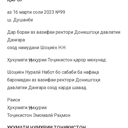
аз 16 марти соли 2023 №99
ш. Душанбе
Дар бораи аз вазифаи ректори Донишгоҳи давлатии
Данғара
озод намудани Шоҳиён Н.Н.
Ҳукумати Ҷумҳурии Тоҷикистон қарор мекунад:
Шоҳиён Нуралӣ Набот бо сабаби ба нафақа
баромадан аз вазифаи ректори Донишгоҳи
давлатии Данғара озод карда шавад.
Раиси
Ҳукумати Ҷумҳурии
Тоҷикистон Эмомалӣ Раҳмон
ҲУКУМАТИ ҶУМҲУРИИ ТОҶИКИСТОН