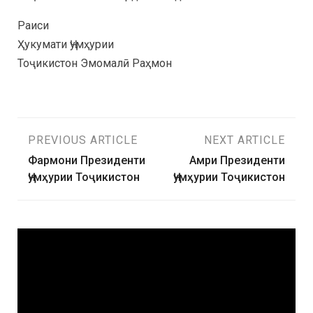
Раиси
Ҳукумати Ҷумҳурии
Тоҷикистон Эмомалӣ Раҳмон
PREVIOUS ARTICLE
NEXT ARTICLE
Фармони Президенти
Амри Президенти
Ҷумҳурии Тоҷикистон
Ҷумҳурии Тоҷикистон