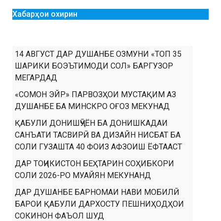
Хабарҳои охирин
14 АВГУСТ ДАР ДУШАНБЕ ОЗМУНИ «ТОП 35
ШАРИКИ БОЭЪТИМОДИ СОЛ» БАРГУЗОР
МЕГАРДАД
«СОМОН ЭЙР» ПАРВОЗҲОИ МУСТАҚИМ АЗ
ДУШАНБЕ БА МИНСКРО ОҒОЗ МЕКУНАД
ҚАБУЛИ ДОНИШҶӮЁН БА ДОНИШКАДАИ
САНЪАТИ ТАСВИРӢ ВА ДИЗАЙН НИСБАТ БА
СОЛИ ГУЗАШТА 40 ФОИЗ АФЗОИШ ЁФТААСТ
ДАР ТОҶИКИСТОН БЕҲТАРИН СОҲИБКОРИ
СОЛИ 2026-РО МУАЙЯН МЕКУНАНД
ДАР ДУШАНБЕ БАРНОМАИ НАВИ МОБИЛӢ
БАРОИ ҚАБУЛИ ДАРХОСТУ ПЕШНИҲОДҲОИ
СОКИНОН ФАЪОЛ ШУД