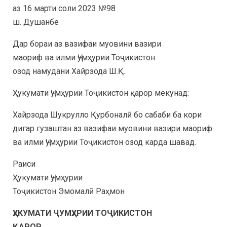
аз 16 марти соли 2023 №98
ш. Душанбе
Дар бораи аз вазифаи муовини вазири
маориф ва илми Ҷумҳурии Тоҷикистон
озод намудани Хайрзода Ш.Қ.
Ҳукумати Ҷумҳурии Тоҷикистон қарор мекунад:
Хайрзода Шукрулло Қурбоналӣ бо сабаби ба кори
дигар гузаштан аз вазифаи муовини вазири маориф
ва илми Ҷумҳурии Тоҷикистон озод карда шавад.
Раиси
Ҳукумати Ҷумҳурии
Тоҷикистон Эмомалӣ Раҳмон
ҲУКУМАТИ ҶУМҲУРИИ ТОҶИКИСТОН
ҚАРОР