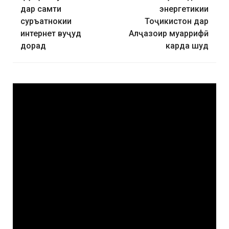
дар самти
энергетикии
суръатнокии
Тоҷикистон дар
интернет вуҷуд
Алҷазоир муаррифӣ
дорад
карда шуд