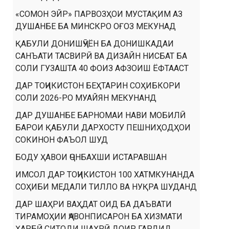
«СОМОН ЭЙР» ПАРВОЗҲОИ МУСТАҚИМ АЗ
ДУШАНБЕ БА МИНСКРО ОҒОЗ МЕКУНАД
ҚАБУЛИ ДОНИШҶӮЁН БА ДОНИШКАДАИ
САНЪАТИ ТАСВИРӢ ВА ДИЗАЙН НИСБАТ БА
СОЛИ ГУЗАШТА 40 ФОИЗ АФЗОИШ ЁФТААСТ
ДАР ТОҶИКИСТОН БЕҲТАРИН СОҲИБКОРИ
СОЛИ 2026-РО МУАЙЯН МЕКУНАНД
ДАР ДУШАНБЕ БАРНОМАИ НАВИ МОБИЛӢ
БАРОИ ҚАБУЛИ ДАРХОСТУ ПЕШНИҲОДҲОИ
СОКИНОН ФАЪОЛ ШУД
БОДУ ҲАВОИ ҶОНБАХШИ ИСТАРАВШАН
ИМСОЛ ДАР ТОҶИКИСТОН 100 ХАТМКУНАНДА
СОҲИБИ МЕДАЛИ ТИЛЛО ВА НУҚРА ШУДАНД
ДАР ШАҲРИ ВАҲДАТ ОИД БА ДАЪВАТИ
ТИРАМОҲИИ ҶАВОНПИСАРОН БА ХИЗМАТИ
ҲАРБӢ СИТОДИ ШАҲРӢ ДОИР ГАРДИД