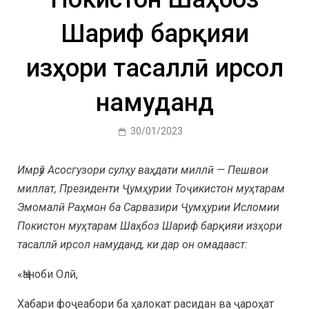
Шариф барқияи
изҳори тасаллӣ ирсол
намуданд
30/01/2023
Имрӯз Асосгузори сулҳу ваҳдати миллӣ — Пешвои
миллат, Президенти Ҷумҳурии Тоҷикистон муҳтарам
Эмомалӣ Раҳмон ба Сарвазири Ҷумҳурии Исломии
Покистон муҳтарам Шаҳбоз Шариф барқияи изҳори
тасаллӣ ирсол намуданд, ки дар он омадааст:
«Ҷаноби Олӣ,
Хабари фоҷеабори ба ҳалокат расидан ва ҷароҳат