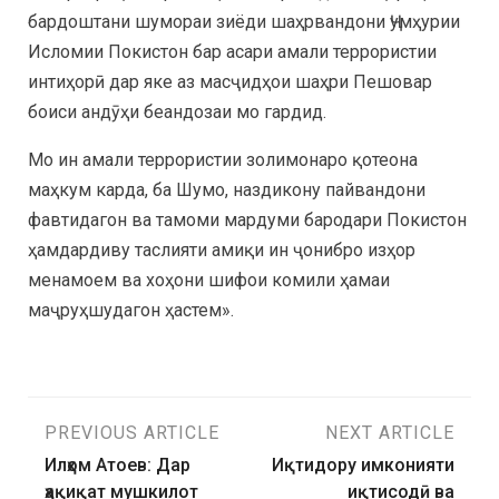
бардоштани шумораи зиёди шаҳрвандони Ҷумҳурии
Исломии Покистон бар асари амали террористии
интиҳорӣ дар яке аз масҷидҳои шаҳри Пешовар
боиси андӯҳи беандозаи мо гардид.
Мо ин амали террористии золимонаро қотеона
маҳкум карда, ба Шумо, наздикону пайвандони
фавтидагон ва тамоми мардуми бародари Покистон
ҳамдардиву таслияти амиқи ин ҷонибро изҳор
менамоем ва хоҳони шифои комили ҳамаи
маҷруҳшудагон ҳастем».
PREVIOUS ARTICLE
NEXT ARTICLE
Илҳом Атоев: Дар
Иқтидору имконияти
ҳақиқат мушкилот
иқтисодӣ ва