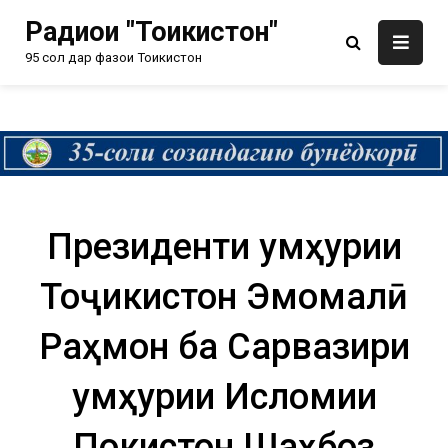
Радиои "Тоҷикистон"
95 сол дар фазои Тоҷикистон
Президенти Ҷумҳурии
Тоҷикистон Эмомалӣ
Раҳмон ба Сарвазири
Ҷумҳурии Исломии
Покистон Шаҳбоз