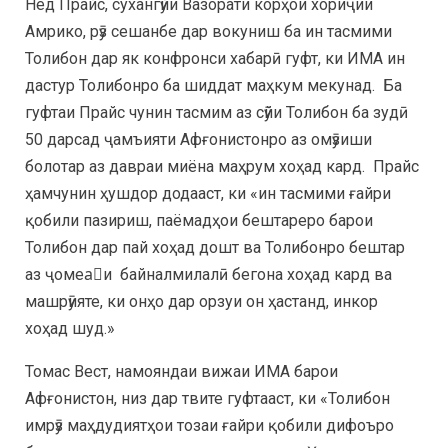
Нед Прайс, сухангӯйи Вазорати корҳои хориҷии
Амрико, рӯз сешанбе дар вокуниш ба ин тасмими
Толибон дар як конфронси хабарӣ гуфт, ки ИМА ин
дастур Толибонро ба шиддат маҳкум мекунад. Ба
гуфтаи Прайс чунин тасмим аз сӯйи Толибон ба зудӣ
50 дарсад ҷамъияти Афғонистонро аз омӯзиши
болотар аз давраи миёна маҳрум хоҳад кард. Прайс
ҳамчунин ҳушдор додааст, ки «ин тасмими ғайри
қобили пазириш, паёмадҳои бештареро барои
Толибон дар пай хоҳад дошт ва Толибонро бештар
аз ҷомеаٔи байналмилалӣ бегона хоҳад кард ва
машрӯияте, ки онҳо дар орзуи он ҳастанд, инкор
хоҳад шуд.»
Томас Вест, намояндаи вижаи ИМА барои
Афғонистон, низ дар твите гуфтааст, ки «Толибон
имрӯз маҳдудиятҳои тозаи ғайри қобили дифоъро