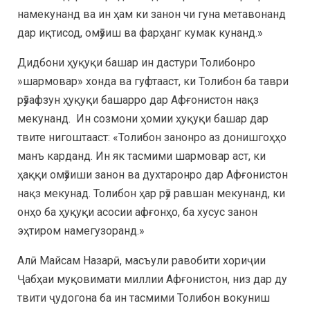
намекунанд ва ин ҳам ки занон чи гуна метавонанд
дар иқтисод, омӯзиш ва фарҳанг кумак кунанд.»
Дидбони ҳуқуқи башар ин дастури Толибонро
»шармовар» хонда ва гуфтааст, ки Толибон ба таври
рӯзафзун ҳуқуқи башарро дар Афғонистон нақз
мекунанд. Ин созмони ҳомии ҳуқуқи башар дар
твите нигоштааст: «Толибон занонро аз донишгоҳҳо
манъ карданд. Ин як тасмими шармовар аст, ки
ҳаққи омӯзиши занон ва духтаронро дар Афғонистон
нақз мекунад. Толибон ҳар рӯз равшан мекунанд, ки
онҳо ба ҳуқуқи асосии афғонҳо, ба хусус занон
эҳтиром намегузоранд.»
Алӣ Майсам Назарӣ, масъули равобити хориҷии
Ҷабҳаи муқовимати миллии Афғонистон, низ дар ду
твити ҷудогона ба ин тасмими Толибон вокуниш