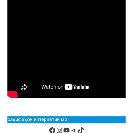
саҳифаҳои интернетии мо