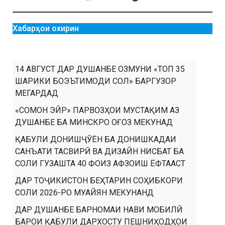
Хабарҳои охирин
14 АВГУСТ ДАР ДУШАНБЕ ОЗМУНИ «ТОП 35
ШАРИКИ БОЭЪТИМОДИ СОЛ» БАРГУЗОР
МЕГАРДАД
«СОМОН ЭЙР» ПАРВОЗҲОИ МУСТАҚИМ АЗ
ДУШАНБЕ БА МИНСКРО ОҒОЗ МЕКУНАД
ҚАБУЛИ ДОНИШҶӮЁН БА ДОНИШКАДАИ
САНЪАТИ ТАСВИРӢ ВА ДИЗАЙН НИСБАТ БА
СОЛИ ГУЗАШТА 40 ФОИЗ АФЗОИШ ЁФТААСТ
ДАР ТОҶИКИСТОН БЕҲТАРИН СОҲИБКОРИ
СОЛИ 2026-РО МУАЙЯН МЕКУНАНД
ДАР ДУШАНБЕ БАРНОМАИ НАВИ МОБИЛӢ
БАРОИ ҚАБУЛИ ДАРХОСТУ ПЕШНИҲОДҲОИ