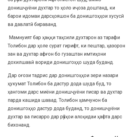
донишҷуёни духтар то ҳоло иҷоза доштанд, ки
барои идомаи дарсҳояшон ба донишгоҳҳои хусусӣ
ва давлатӣ бираванд.
Мамнуият бар ҳаққи таҳсили духтарон аз тарафи
Толибон дар ҳоле сурат гирифт, ки пештар, ҳазорон
зан ва духтар афғон бо гузаштан имтиҳони
дохилшавӣ вориди донишгоҳҳо шуда буданд.
Дар оғози тадрис дар донишгоҳҳои зери назари
ҳукумат Толибон ба дастур дода шуда буд, то
ҳангоми дарс миёни донишҷуёни писар ва духтар
парда кашида шавад. Толибон ҳамчунон ба
донишгоҳҳо дастур дода буданд, то донишҷуёни
духтар ва писарро дар рӯзҳои алоҳидаи ҳафта дарс
бихонанд.