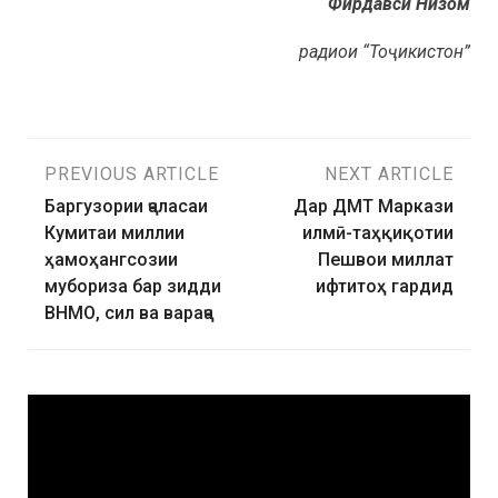
Фирдавси Низом
радиои “Тоҷикистон”
PREVIOUS ARTICLE
NEXT ARTICLE
Баргузории ҷаласаи
Дар ДМТ Маркази
Кумитаи миллии
илмӣ-таҳқиқотии
ҳамоҳангсозии
Пешвои миллат
мубориза бар зидди
ифтитоҳ гардид
ВНМО, сил ва вараҷа