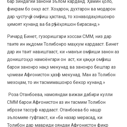
бар зиндагии занони эълом карданд. Ҳамин ҳоло,
фикрам бо онҳо аст. Хоҳарон, духтарон ва модарон
дар ҷустуҷӯи омӯзиш ҳастанд, то хонаводаҳояшонро
ҳимоят кунанд ва ба рӯъёҳояшон бирасанд.»
Ричард Бинет, гузоришгари хоссаи СММ, низ дар
твите ин иқдоми Толибонро маҳкум кардааст. Бинет
дар ин твит навиштааст, ки «манъи омӯзиши занон аз
донишгоҳҳо намоёнгари он аст, ки ҳаққи омӯзиш
барои занонро нақз мекунад ва занонро бештар аз
ҷомеаи Афғонистон ҳазф мекунад. Ман аз Толибон
мехоҳам, то ин тасмимашонро бекор кунанд.»
Роза Отанбоева, намояндаи вижаи дабири кулли
СММ барои Афғонистон аз ин тасмим Толибон
ибрози тассуф кардааст. Отанбоева бо нашр
эъломияе гуфтааст, ки «ба назар мерасад, ки
Толибон дар мавриди ояндаи Афғонистон фикр