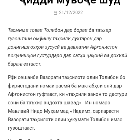
21/12/2022
Тасмими тозаи Толибон дар бораи ба таъхир
гузоштани омӯзишу таҳсили духтарон дар
донигишгоҳҳои хусусӣ ва давлатии Афғонистон
вокунишҳои густурдаро дар сатҳи ҷаҳонӣ ва дохилӣ
барангехтааст.
Рӯзи сешанбе Вазорати таҳсилоти олии Толибон бо
фиристодани номаи расмӣ ба мактабҳои олӣ дар
Афғонистон гуфтааст, ки «таҳсили занон то дастури
сонӣ ба таъхир андохта шавад». Ин номаро
Мавлавӣ Нидо Муҳаммад «Надим», сарпарасти
Вазорати таҳсилоти олии ҳукумати Толибон имзо
гузоштааст.