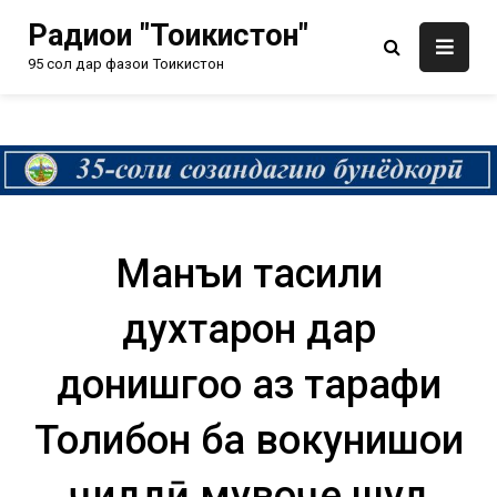
Радиои "Тоҷикистон"
95 сол дар фазои Тоҷикистон
Манъи таҳсили
духтарон дар
донишгоҳҳо аз тарафи
Толибон ба вокунишҳои
ҷиддӣ мувоҷеҳ шуд