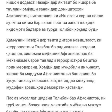
нишон додааст. Назарӣ дар як твит бо ишора ба
таълиқи омӯзиши занон дар донишгоҳҳои
Афғонистон, нигоштааст, ки «Ин оғози кор ва поёни
зулм ва ситам бар занон нест ва занон шоҳиди
иқдомоти бадтаре аз гурӯҳи Толибон хоҳанд буд.»
Ҳамчунин Назарӣ дар твити дигаре навиштааст, ки
«террористони Толибон бо радикализа кардани
ҷавонон, системаи омӯзишии Афғонистонро ба
механизме барои тавлиди террористҳои бештар
поин меоваранд. Хомӯшӣ дар муқобили ин ҷиноят,
хиёнат ба мардуми Афғонистон ва башарият, ба
хусус тавассути касоне аст, ки иддао мекунанд
мудофеи арзишҳои демократӣ ҳастанд.»
Пас аз мусаллат шудани Толибон бар Афғонистон, ин
гурӯҳ монеъ бозкушоии макотиби миёна ва махсус
ба рӯйи духтарони Афғонистон шуд, аммо