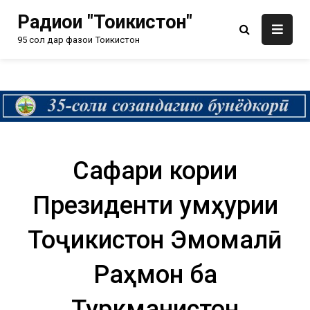
Радиои "Тоҷикистон"
95 сол дар фазои Тоҷикистон
Сафари кории
Президенти Ҷумҳурии
Тоҷикистон Эмомалӣ
Раҳмон ба
Туркманистон