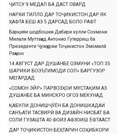
ҶИТСУ 9 МЕДАЛ БА ДАСТ ОВАРД
НАРХИ ТИЛЛО ДАР ТОҶИКИСТОН ДАР ЯК
ҲАФТА БЕШ АЗ 5 ДАРСАД БОЛО РАФТ
Барқияи шодбошии Дабири кулли Созмони
Милали Муттаҳид Антонио Гутерриш ба
Президенти Ҷумҳурии Тоҷикистон Эмомалӣ
Раҳмон
14 АВГУСТ ДАР ДУШАНБЕ ОЗМУНИ «ТОП 35
ШАРИКИ БОЭЪТИМОДИ СОЛ» БАРГУЗОР
МЕГАРДАД
«СОМОН ЭЙР» ПАРВОЗҲОИ МУСТАҚИМ АЗ
ДУШАНБЕ БА МИНСКРО ОҒОЗ МЕКУНАД
ҚАБУЛИ ДОНИШҶӮЁН БА ДОНИШКАДАИ
САНЪАТИ ТАСВИРӢ ВА ДИЗАЙН НИСБАТ БА
СОЛИ ГУЗАШТА 40 ФОИЗ АФЗОИШ ЁФТААСТ
ДАР ТОҶИКИСТОН БЕҲТАРИН СОҲИБКОРИ