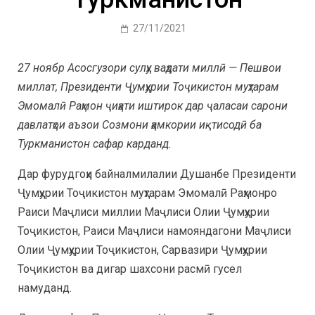
27/11/2021
27 ноябр Асосгузори сулҳу ваҳдати миллӣ — Пешвои
миллат, Президенти Ҷумҳурии Тоҷикистон муҳтарам
Эмомалӣ Раҳмон ҷиҳати иштирок дар ҷаласаи сарони
давлатҳои аъзои Созмони ҳамкории иқтисодӣ ба
Туркманистон сафар карданд.
Дар фурудгоҳи байналмилалии Душанбе Президенти
Ҷумҳурии Тоҷикистон муҳтарам Эмомалӣ Раҳмонро
Раиси Маҷлиси миллии Маҷлиси Олии Ҷумҳурии
Тоҷикистон, Раиси Маҷлиси намояндагони Маҷлиси
Олии Ҷумҳурии Тоҷикистон, Сарвазири Ҷумҳурии
Тоҷикистон ва дигар шахсони расмӣ гусел
намуданд.