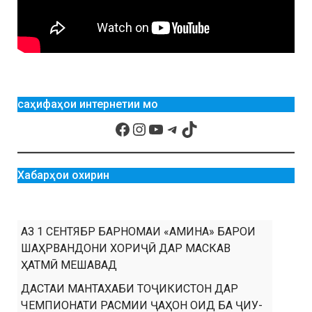
саҳифаҳои интернетии мо
Хабарҳои охирин
АЗ 1 СЕНТЯБР БАРНОМАИ «АМИНА» БАРОИ
ШАҲРВАНДОНИ ХОРИҶӢ ДАР МАСКАВ
ҲАТМӢ МЕШАВАД
ДАСТАИ МАНТАХАБИ ТОҶИКИСТОН ДАР
ЧЕМПИОНАТИ РАСМИИ ҶАҲОН ОИД БА ҶИУ-