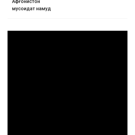
Афғонистон
мусоидат намуд