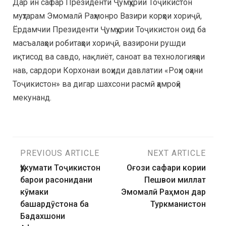
Дар ин сафар Президенти Ҷумҳурии Тоҷикистон
муҳтарам Эмомалӣ Раҳмонро Вазири корҳои хориҷӣ,
Ёрдамчии Президенти Ҷумҳурии Тоҷикистон оид ба
масъалаҳои робитаҳои хориҷӣ, вазирони рушди
иқтисод ва савдо, нақлиёт, саноат ва технологияҳои
нав, сардори Корхонаи воҳиди давлатии «Роҳи оҳани
Тоҷикистон» ва дигар шахсони расмӣ ҳамроҳӣ
мекунанд.
PREVIOUS ARTICLE
NEXT ARTICLE
Ҳукумати Тоҷикистон
Оғози сафари кории
барои расонидани
Пешвои миллат
кӯмаки
Эмомалӣ Раҳмон дар
башардӯстона ба
Туркманистон
Бадахшони