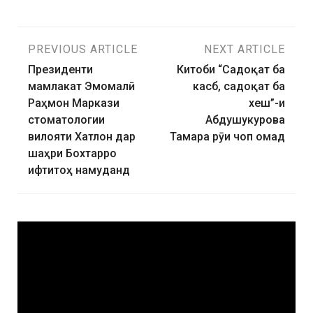
PREVIOUS ARTICLE
NEXT ARTICLE
Президенти
Китоби “Садоқат ба
мамлакат Эмомалӣ
касб, садоқат ба
Раҳмон Маркази
хеш”-и
стоматологии
Абдушукурова
вилояти Хатлон дар
Тамара рӯи чоп омад
шаҳри Бохтарро
ифтитоҳ намуданд