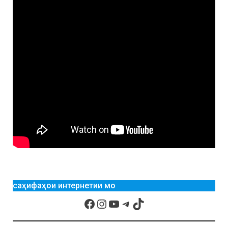
саҳифаҳои интернетии мо