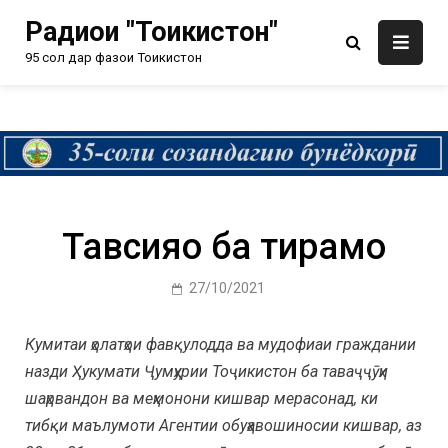
Радиои "Тоҷикистон"
95 сол дар фазои Тоҷикистон
Тавсияҳо ба тирамоҳ
27/10/2021
Кумитаи ҳолатҳои фавқулодда ва мудофиаи граждании
назди Ҳукумати Ҷумҳурии Тоҷикистон ба таваҷҷӯҳи
шаҳрвандон ва меҳмонони кишвар мерасонад, ки
тибқи маълумоти Агентии обуҳавошиносии кишвар, аз