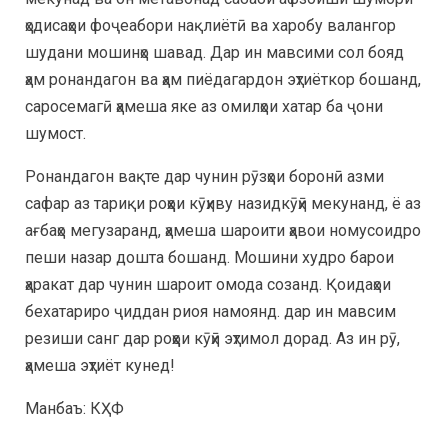
ҳодисаҳои фоҷеабори нақлиётӣ ва харобу валангор
шудани мошинҳо шавад. Дар ин мавсими сол бояд
ҳам ронандагон ва ҳам пиёдагардон эҳтиёткор бошанд,
саросемагӣ ҳамеша яке аз омилҳои хатар ба ҷони
шумост.
Ронандагон вақте дар чунин рӯзҳои боронӣ азми
сафар аз тариқи роҳҳои кӯҳиву назидкӯҳӣ мекунанд, ё аз
ағбаҳо мегузаранд, ҳамеша шароити ҳавои номусоидро
пеши назар дошта бошанд. Мошини худро барои
ҳаракат дар чунин шароит омода созанд. Қоидаҳои
бехатариро ҷиддан риоя намоянд. дар ин мавсим
резиши санг дар роҳҳои кӯҳӣ эҳтимол дорад. Аз ин рӯ,
ҳамеша эҳтиёт кунед!
Манбаъ: КҲФ