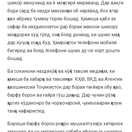
шикор мекунанд ва ё моҳигирӣ мераванд. Дар вақти
боди сард ба назди махзанҳои об наравед, боз агар
ҳаво абриву туману торик бошад. Ҳамеша қабл аз
сафар ба наздиконатон дар бораи макони шикору
моҳидории худ гӯед, онҳо бояд донанд, ки шумо маҳз
дар куҷоҳо хоҳед буд. Ҳамроҳатон телефони мобилӣ
бигиред ва бояд телефони шумо ду-се корт дошта
бошад.
Ба сокинони наздикӯҳӣ ва кӯҳӣ тавсия медиҳем, ки
ҳамеша ба хабарҳо ва тавсияҳои КҲФ, ВКД ва Агентии
ҳавошиносии Тоҷикистон дар бораи тағйири обу ҳаво,
барфу борон ва ғайра гӯш диҳанд. Дар чунин рӯзҳо
ҳаргиз кӯдаконро ба чорвочаронӣ, ҷамъоварии ҳезум
танҳо нафиристед.
Бориши барфу борон роҳҳоро мушкилгузару хатарнок
мекунад ва он метавонад сабаби афзоиши шумори