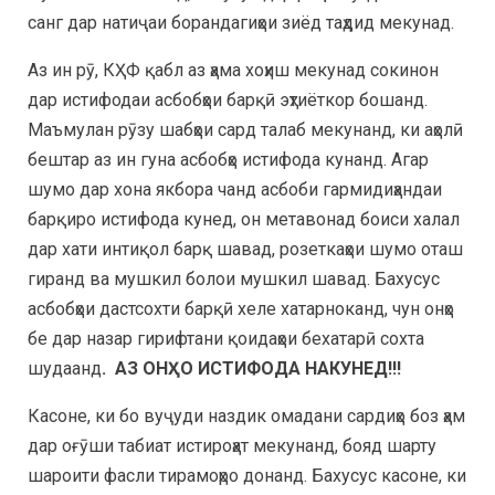
санг дар натиҷаи борандагиҳои зиёд таҳдид мекунад.
Аз ин рӯ, КҲФ қабл аз ҳама хоҳиш мекунад сокинон
дар истифодаи асбобҳои барқӣ эҳтиёткор бошанд.
Маъмулан рӯзу шабҳои сард талаб мекунанд, ки аҳолӣ
бештар аз ин гуна асбобҳо истифода кунанд. Агар
шумо дар хона якбора чанд асбоби гармидиҳандаи
барқиро истифода кунед, он метавонад боиси халал
дар хати интиқол барқ шавад, розеткаҳои шумо оташ
гиранд ва мушкил болои мушкил шавад. Бахусус
асбобҳои дастсохти барқӣ хеле хатарноканд, чун онҳо
бе дар назар гирифтани қоидаҳои бехатарӣ сохта
шудаанд
. АЗ ОНҲО ИСТИФОДА НАКУНЕД!!!
Касоне, ки бо вуҷуди наздик омадани сардиҳо боз ҳам
дар оғӯши табиат истироҳат мекунанд, бояд шарту
шароити фасли тирамоҳро донанд. Бахусус касоне, ки