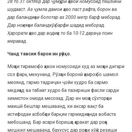
28 то 31 октябр дар ҷумҳурӣ ҳавои номусоид пешбинӣ
шудааст. Аз ҷумла дамои ҳаво паст рафта, борон ва
дар баландиҳои болотар аз 2000 метр барф меборад.
Дар ноҳияҳои баландкӯҳ барфи шадид меборад.
Ҳарорати ҳаво дар водиҳо то ба 10-12 дараҷа поин
меравад.
Чанд тавсия барои ин рӯзҳо.
Моҳҳои тирамоҳ бо ҳавои номусоиди худ аз моҳҳои дигари
сол фарқ мекунанд. Рӯзҳои боронӣ ҳамроҳ бо шамол
меоянд, гармо тадриҷан ҷойи худро ба сармо
медиҳад ва табиат худро ба пазириши фасли сарди
зимистон омода месозад. Дар ин моҳҳо сӯхторҳои
маишӣ бештар мешаванд, ки аксар вақт ба
истифодаи асбобҳои барқии гармидиҳанда вобаста
мебошанд. Бар асари боришҳо ҳаракат дар роҳҳо
мушкил мешаванд, бахусус дар роҳҳои кӯҳӣ резиши