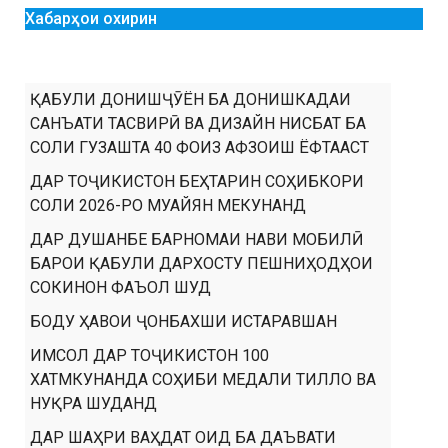
Хабарҳои охирин
ҚАБУЛИ ДОНИШҶӮЁН БА ДОНИШКАДАИ
САНЪАТИ ТАСВИРӢ ВА ДИЗАЙН НИСБАТ БА
СОЛИ ГУЗАШТА 40 ФОИЗ АФЗОИШ ЁФТААСТ
ДАР ТОҶИКИСТОН БЕҲТАРИН СОҲИБКОРИ
СОЛИ 2026-РО МУАЙЯН МЕКУНАНД
ДАР ДУШАНБЕ БАРНОМАИ НАВИ МОБИЛӢ
БАРОИ ҚАБУЛИ ДАРХОСТУ ПЕШНИҲОДҲОИ
СОКИНОН ФАЪОЛ ШУД
БОДУ ҲАВОИ ҶОНБАХШИ ИСТАРАВШАН
ИМСОЛ ДАР ТОҶИКИСТОН 100
ХАТМКУНАНДА СОҲИБИ МЕДАЛИ ТИЛЛО ВА
НУҚРА ШУДАНД
ДАР ШАҲРИ ВАҲДАТ ОИД БА ДАЪВАТИ