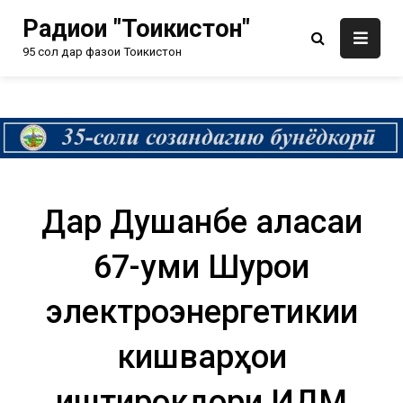
Радиои "Тоҷикистон"
95 сол дар фазои Тоҷикистон
Дар Душанбе ҷаласаи
67-уми Шурои
электроэнергетикии
кишварҳои
иштирокдори ИДМ