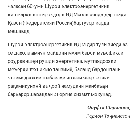
ҷаласаи 68-уми Шурои электроэнергетикии
кишварҳои иштирокдори ИДМсоли оянда дар шаҳри
Қазон (Федератсияи Россия)баргузор карда
мешавад.
Шурои электроэнергетикии ИДМ дар тӯли зиёда аз
се даҳсола ҳамчун майдони муҳим барои мувофиқаи
роҳу равишҳои рушди энергетика, муттаҳидсозии
меъёрҳои техникию танзимӣ, баланд бардоштани
эътимоднокии шабакаҳои ягонаи энергетикӣ,
рақамикунонӣ ва ҷорӣ намудани манбаъҳои
барқароршавандаи энергия хизмат мекунад.
Олуфта Шарипова,
Радиои Тоҷикистон