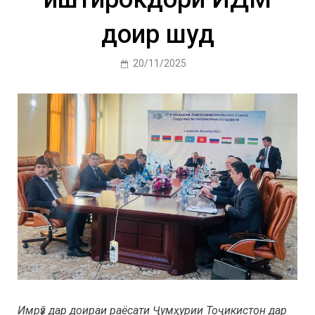
доир шуд
20/11/2025
Имрӯз дар доираи раёсати Ҷумҳурии Тоҷикистон дар