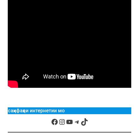
саҳифаҳои интернетии мо