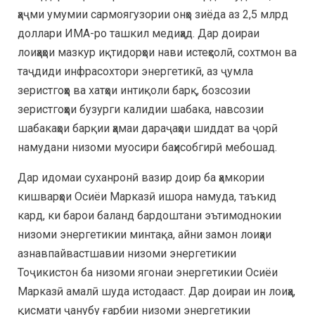
ҳаҷми умумии сармоягузории онҳо зиёда аз 2,5 млрд
доллари ИМА-ро ташкил медиҳад. Дар доираи
лоиҳаҳои мазкур иқтидорҳои нави истеҳсолӣ, сохтмон ва
таҷдиди инфрасохтори энергетикӣ, аз ҷумла
зеристгоҳҳо ва хатҳои интиқоли барқ, бозсозии
зеристгоҳҳои бузурги калидии шабака, навсозии
шабакаҳои барқии ҳамаи дараҷаҳои шиддат ва ҷорӣ
намудани низоми муосири баҳисобгирӣ мебошад.
Дар идомаи суханронӣ вазир доир ба ҳамкории
кишварҳои Осиёи Марказӣ ишора намуда, таъкид
кард, ки барои баланд бардоштани эътимоднокии
низоми энергетикии минтақа, айни замон лоиҳаи
азнавпайвастшавии низоми энергетикии
Тоҷикистон ба низоми ягонаи энергетикии Осиёи
Марказӣ амалӣ шуда истодааст. Дар доираи ин лоиҳа,
қисмати ҷанубу ғарбии низоми энергетикии