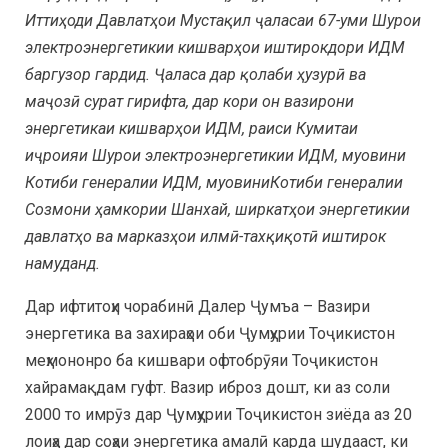
Иттиҳоди Давлатҳои Мустақил ҷаласаи 67-уми Шурои
электроэнергетикии кишварҳои иштирокдори ИДМ
баргузор гардид. Ҷаласа дар қолаби ҳузурӣ ва
маҷозӣ сурат гирифта, дар кори он вазирони
энергетикаи кишварҳои ИДМ, раиси Кумитаи
иҷроияи Шурои электроэнергетикии ИДМ, муовини
Котиби генералии ИДМ, муовиниКотиби генералии
Созмони ҳамкории Шанхай, ширкатҳои энергетикии
давлатҳо ва марказҳои илмӣ-тахқиқотӣ иштирок
намуданд.
Дар ифтитоҳи чорабинӣ Далер Ҷумъа – Вазири
энергетика ва захираҳои оби Ҷумҳурии Тоҷикистон
меҳмононро ба кишвари офтобрӯяи Тоҷикистон
хайрамақдам гуфт. Вазир иброз дошт, ки аз соли
2000 то имрӯз дар Ҷумҳурии Тоҷикистон зиёда аз 20
лоиҳа дар соҳаи энергетика амалӣ карда шудааст, ки