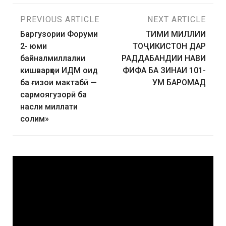
PREVIOUS ARTICLE
NEXT ARTICLE
Баргузории Форуми
ТИМИ МИЛЛИИ
2- юми
ТОҶИКИСТОН ДАР
байналмиллалии
РАДДАБАНДИИ НАВИ
кишварҳои ИДМ оид
ФИФА БА ЗИНАИ 101-
ба ғизои мактабӣ —
УМ БАРОМАД
сармоягузорӣ ба
насли миллати
солим»