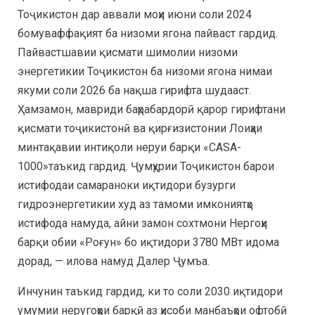
Тоҷикистон дар аввали моҳи июни соли 2024
бомуваффақият ба низоми ягона пайваст гардид.
Пайвастшавии қисмати шимолии низоми
энергетикии Тоҷикистон ба низоми ягона нимаи
якуми соли 2026 ба нақша гирифта шудааст.
Ҳамзамон, мавриди баҳрабардорӣ қарор гирифтани
қисмати тоҷикистонӣ ва қирғизистонии Лоиҳаи
минтақавии интиқоли неруи барқи «CASA-
1000»таъкид гардид. Ҷумҳурии Тоҷикистон барои
истифодаи самараноки иқтидори бузурги
гидроэнергетикии худ аз тамоми имкониятҳо
истифода намуда, айни замон сохтмони Нергоҳи
барқи обии «Роғун» бо иқтидори 3780 МВт идома
дорад, — илова намуд Далер Ҷумъа.
Инчунин таъкид гардид, ки то соли 2030 иқтидори
умумии неругоҳҳои барқӣ аз ҳисоби манбаъҳои офтобӣ