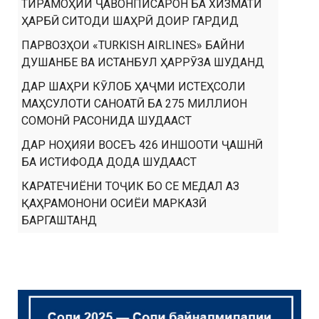
ТИРАМОҲИИ ҶАВОНПИСАРОН БА ХИЗМАТИ
ҲАРБӢ СИТОДИ ШАҲРӢ ДОИР ГАРДИД
ПАРВОЗҲОИ «TURKISH AIRLINES» БАЙНИ
ДУШАНБЕ ВА ИСТАНБУЛ ҲАРРӮЗА ШУДАНД
ДАР ШАҲРИ КӮЛОБ ҲАҶМИ ИСТЕҲСОЛИ
МАҲСУЛОТИ САНОАТӢ БА 275 МИЛЛИОН
СОМОНӢ РАСОНИДА ШУДААСТ
ДАР НОҲИЯИ ВОСЕЪ 426 ИНШООТИ ҶАШНӢ
БА ИСТИФОДА ДОДА ШУДААСТ
КАРАТЕЧИЁНИ ТОҶИК БО СЕ МЕДАЛ АЗ
ҚАҲРАМОНОНИ ОСИЁИ МАРКАЗӢ
БАРГАШТАНД