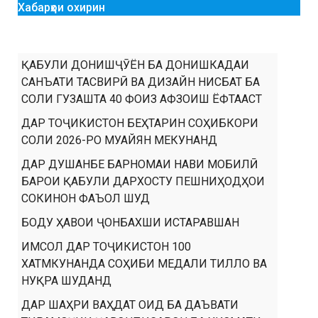
Хабарҳои охирин
ҚАБУЛИ ДОНИШҶӮЁН БА ДОНИШКАДАИ
САНЪАТИ ТАСВИРӢ ВА ДИЗАЙН НИСБАТ БА
СОЛИ ГУЗАШТА 40 ФОИЗ АФЗОИШ ЁФТААСТ
ДАР ТОҶИКИСТОН БЕҲТАРИН СОҲИБКОРИ
СОЛИ 2026-РО МУАЙЯН МЕКУНАНД
ДАР ДУШАНБЕ БАРНОМАИ НАВИ МОБИЛӢ
БАРОИ ҚАБУЛИ ДАРХОСТУ ПЕШНИҲОДҲОИ
СОКИНОН ФАЪОЛ ШУД
БОДУ ҲАВОИ ҶОНБАХШИ ИСТАРАВШАН
ИМСОЛ ДАР ТОҶИКИСТОН 100
ХАТМКУНАНДА СОҲИБИ МЕДАЛИ ТИЛЛО ВА
НУҚРА ШУДАНД
ДАР ШАҲРИ ВАҲДАТ ОИД БА ДАЪВАТИ