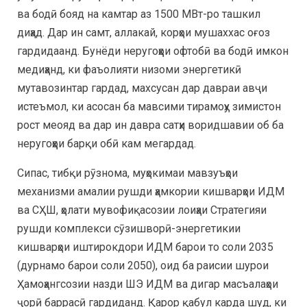
ва бодӣ бояд на камтар аз 1500 МВт-ро ташкил
диҳад. Дар ин самт, аллакай, корҳои мушаххас оғоз
гардидаанд. Бунёди неругоҳҳои офтобӣ ва бодӣ имкон
медиҳанд, ки фаъолияти низоми энергетикӣ
мутавозинтар гардад, махсусан дар давраи авҷи
истеъмол, ки асосан ба мавсими тирамоҳу зимистон
рост меояд ва дар ин давра сатҳи воридшавии об ба
неругоҳҳои барқи обӣ кам мегардад.
Сипас, тибқи рӯзнома, муҳокимаи мавзуъҳои
механизми амалии рушди ҳамкории кишварҳои ИДМ
ва СҲШ, ҳолати мувофиқасозии лоиҳаи Стратегияи
рушди комплекси сӯзишворӣ-энергетикии
кишварҳои иштирокдори ИДМ барои то соли 2035
(дурнамо барои соли 2050), оид ба раисии шурои
Ҳамоҳангсозии назди ШЭ ИДМ ва дигар масъалаҳои
ҷорӣ баррасӣ гардиданд. Қарор қабул карда шуд, ки