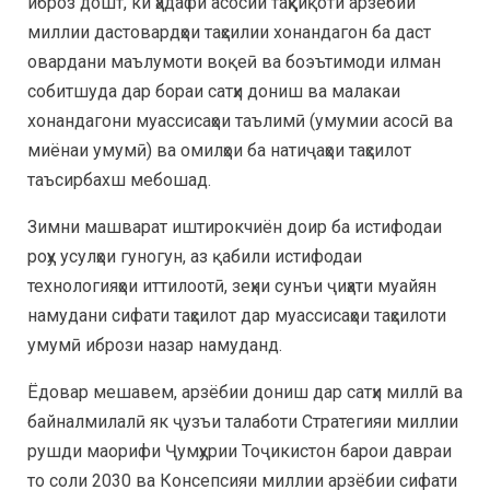
иброз дошт, ки ҳадафи асосии таҳқиқоти арзёбии
миллии дастовардҳои таҳсилии хонандагон ба даст
овардани маълумоти воқеӣ ва боэътимоди илман
собитшуда дар бораи сатҳи дониш ва малакаи
хонандагони муассисаҳои таълимӣ (умумии асосӣ ва
миёнаи умумӣ) ва омилҳои ба натиҷаҳои таҳсилот
таъсирбахш мебошад.
Зимни машварат иштирокчиён доир ба истифодаи
роҳу усулҳои гуногун, аз қабили истифодаи
технологияҳои иттилоотӣ, зеҳни сунъи ҷиҳати муайян
намудани сифати таҳсилот дар муассисаҳои таҳсилоти
умумӣ ибрози назар намуданд.
Ёдовар мешавем, арзёбии дониш дар сатҳи миллӣ ва
байналмилалӣ як ҷузъи талаботи Стратегияи миллии
рушди маорифи Ҷумҳурии Тоҷикистон барои давраи
то соли 2030 ва Консепсияи миллии арзёбии сифати