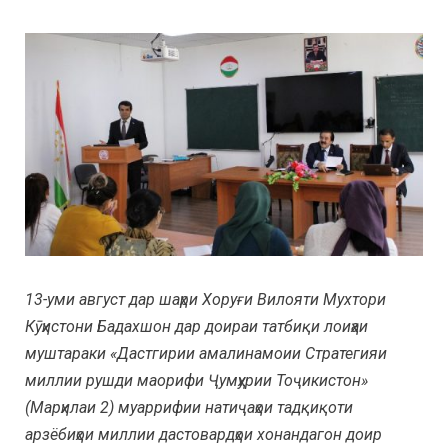
13-уми август дар шаҳри Хоруғи Вилояти Мухтори
Кӯҳистони Бадахшон дар доираи татбиқи лоиҳаи
муштараки «Дастгирии амалинамоии Стратегияи
миллии рушди маорифи Ҷумҳурии Тоҷикистон»
(Марҳилаи 2) муаррифии натиҷаҳои тадқиқоти
арзёбиҳои миллии дастовардҳои хонандагон доир