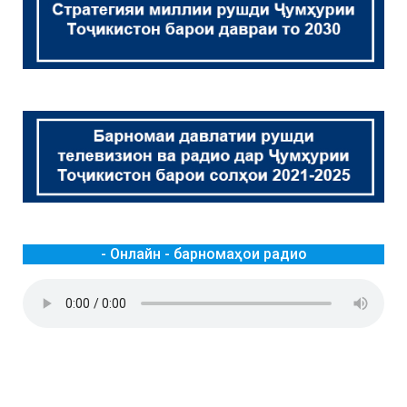
- Онлайн - барномаҳои радио