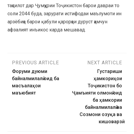
таҳсилот дар Ҷумҳурии Тоҷикистон барои давраи то
соли 2044 буда, зарурати истифодаи маълумоти ин
арзёбиҳо барои қабули қарорҳои дуруст ҳамчун
афзалият инъикос карда мешавад.
PREVIOUS ARTICLE
NEXT ARTICLE
Форуми дуюми
Густариши
байналмилалӣ оид ба
ҳамкориҳои
масъалаҳои
Тоҷикистон бо
маъюбият
Ҷамъияти олмонӣ оид
ба ҳамкории
байналмилалӣ ва
Созмони озуқа ва
кишоварзӣ