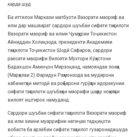
карда шуд.
Ба иттилои Маркази матбуоти Вазорати маориф ва
илм дар машварат сардори шуъбаи сифати таҳсилоти
Вазорати маориф ва илми Ҷумҳурии Тоҷикистон
Айниддин Холиқзода, президенти Академияи
таҳсилоти Тоҷикистон Шодӣ Сафаров, сардори
раёсати маорифи Вилояти Мухтори Кӯҳистони
Бадахшон Аминҷон Мирзоқанд, намояндаи лоиҳа
(Марҳилаи 2) Фаридун Раҳмонзода ва мудирони
кабинетҳои методӣ ва роҳбарони гурӯҳҳои идоракунии
сифати таҳсилоти шуъбаҳои маорифи шаҳру ноҳияҳои
вилоят иштирок намуданд.
Сардори шуъбаи сифати таҳсилоти Вазорати маориф
ва илм зимни муаррифии натиҷаи тадқиқоти
вобаста ба арзёбии сифати таҳсилот гузаронидашуда