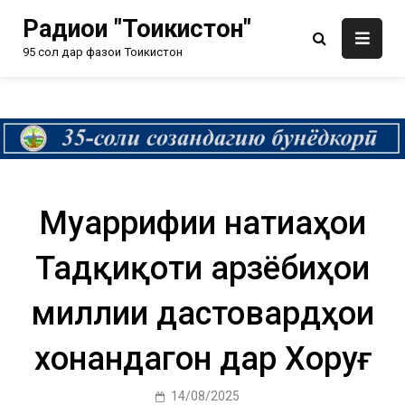
Радиои "Тоҷикистон"
95 сол дар фазои Тоҷикистон
Муаррифии натиҷаҳои
Тадқиқоти арзёбиҳои
миллии дастовардҳои
хонандагон дар Хоруғ
14/08/2025