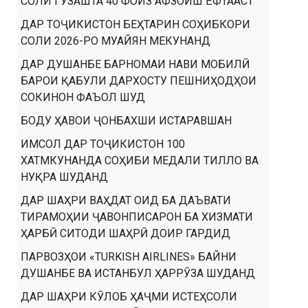
СОЛИ ГУЗАШТА 40 ФОИЗ АФЗОИШ ЁФТААСТ
ДАР ТОҶИКИСТОН БЕҲТАРИН СОҲИБКОРИ
СОЛИ 2026-РО МУАЙЯН МЕКУНАНД
ДАР ДУШАНБЕ БАРНОМАИ НАВИ МОБИЛӢ
БАРОИ ҚАБУЛИ ДАРХОСТУ ПЕШНИҲОДҲОИ
СОКИНОН ФАЪОЛ ШУД
БОДУ ҲАВОИ ҶОНБАХШИ ИСТАРАВШАН
ИМСОЛ ДАР ТОҶИКИСТОН 100
ХАТМКУНАНДА СОҲИБИ МЕДАЛИ ТИЛЛО ВА
НУҚРА ШУДАНД
ДАР ШАҲРИ ВАҲДАТ ОИД БА ДАЪВАТИ
ТИРАМОҲИИ ҶАВОНПИСАРОН БА ХИЗМАТИ
ҲАРБӢ СИТОДИ ШАҲРӢ ДОИР ГАРДИД
ПАРВОЗҲОИ «TURKISH AIRLINES» БАЙНИ
ДУШАНБЕ ВА ИСТАНБУЛ ҲАРРӮЗА ШУДАНД
ДАР ШАҲРИ КӮЛОБ ҲАҶМИ ИСТЕҲСОЛИ