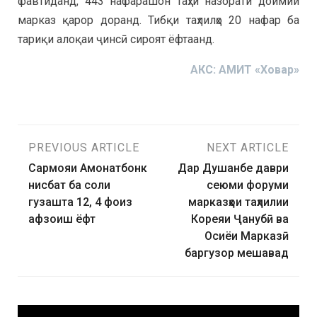
фавтиданд, 443 нафарашон таҳти назорати доимии
марказ қарор доранд. Тибқи таҳлилҳо 20 нафар ба
тариқи алоқаи ҷинсӣ сироят ёфтаанд.
АКС: АМИТ «Ховар»
PREVIOUS ARTICLE
NEXT ARTICLE
Сармояи Амонатбонк
Дар Душанбе даври
нисбат ба соли
сеюми форуми
гузашта 12, 4 фоиз
марказҳои таҳлилии
афзоиш ёфт
Кореяи Ҷанубӣ ва
Осиёи Марказӣ
баргузор мешавад