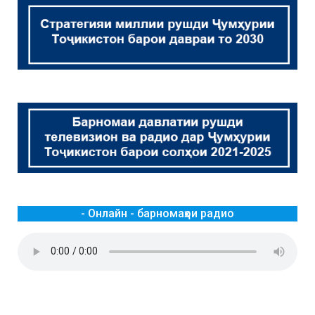
- Онлайн - барномаҳои радио