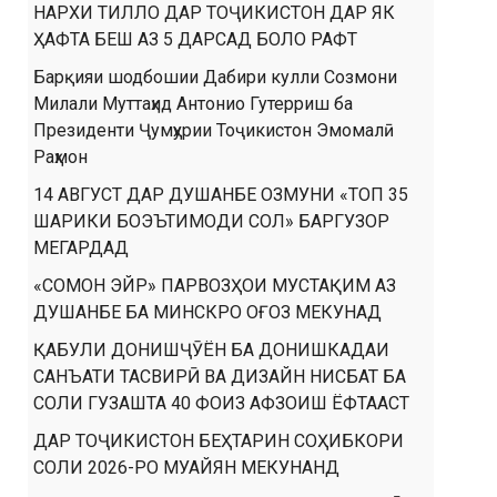
НАРХИ ТИЛЛО ДАР ТОҶИКИСТОН ДАР ЯК
ҲАФТА БЕШ АЗ 5 ДАРСАД БОЛО РАФТ
Барқияи шодбошии Дабири кулли Созмони
Милали Муттаҳид Антонио Гутерриш ба
Президенти Ҷумҳурии Тоҷикистон Эмомалӣ
Раҳмон
14 АВГУСТ ДАР ДУШАНБЕ ОЗМУНИ «ТОП 35
ШАРИКИ БОЭЪТИМОДИ СОЛ» БАРГУЗОР
МЕГАРДАД
«СОМОН ЭЙР» ПАРВОЗҲОИ МУСТАҚИМ АЗ
ДУШАНБЕ БА МИНСКРО ОҒОЗ МЕКУНАД
ҚАБУЛИ ДОНИШҶӮЁН БА ДОНИШКАДАИ
САНЪАТИ ТАСВИРӢ ВА ДИЗАЙН НИСБАТ БА
СОЛИ ГУЗАШТА 40 ФОИЗ АФЗОИШ ЁФТААСТ
ДАР ТОҶИКИСТОН БЕҲТАРИН СОҲИБКОРИ
СОЛИ 2026-РО МУАЙЯН МЕКУНАНД