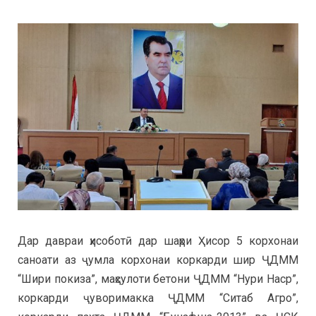
Дар давраи ҳисоботӣ дар шаҳри Ҳисор 5 корхонаи
саноати аз ҷумла корхонаи коркарди шир ҶДММ
“Шири покиза”, маҳсулоти бетони ҶДММ “Нури Наср”,
коркарди ҷуворимакка ҶДММ “Ситаб Агро”,