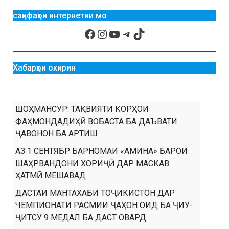
саҳифаҳои интернетии мо
Хабарҳои охирин
ШОҲМАНСУР: ТАҚВИЯТИ КОРҲОИ
ФАҲМОНДАДИҲӢ ВОБАСТА БА ДАЪВАТИ
ҶАВОНОН БА АРТИШ
АЗ 1 СЕНТЯБР БАРНОМАИ «АМИНА» БАРОИ
ШАҲРВАНДОНИ ХОРИҶӢ ДАР МАСКАВ
ҲАТМӢ МЕШАВАД
ДАСТАИ МАНТАХАБИ ТОҶИКИСТОН ДАР
ЧЕМПИОНАТИ РАСМИИ ҶАҲОН ОИД БА ҶИУ-
ҶИТСУ 9 МЕДАЛ БА ДАСТ ОВАРД