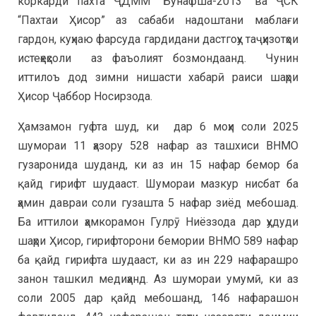
коркарди пахта ҶДММ “Бунафша-2013” ва ҶСК
“Пахтаи Ҳисор” аз сабаби надоштани маблағи
гардон, куҳнаю фарсуда гардидани дастгоҳу таҷҳизотҳои
истеҳеҳсоли аз фаъолият бозмондаанд. Чунин
иттилоъ дод зимни нишасти хабарӣ раиси шаҳри
Ҳисор Ҷаббор Носирзода.
Ҳамзамон гуфта шуд, ки дар 6 моҳи соли 2025
шумораи 11 ҳазору 528 нафар аз ташхиси ВНМО
гузаронида шуданд, ки аз ин 15 нафар бемор ба
қайд гирифт шудааст. Шумораи мазкур нисбат ба
ҳамин давраи соли гузашта 5 нафар зиёд мебошад.
Ба иттилои ҳамкорамон Гулрӯ Ниёззода дар ҳудуди
шаҳри Ҳисор, гирифторони бемории ВНМО 589 нафар
ба қайд гирифта шудааст, ки аз ин 229 нафарашро
занон ташкил медиҳанд. Аз шумораи умумӣ, ки аз
соли 2005 дар қайд мебошанд, 146 нафарашон