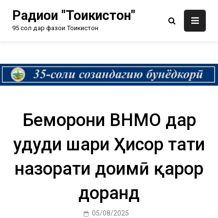
Радиои "Тоҷикистон"
95 сол дар фазои Тоҷикистон
Беморони ВНМО дар
ҳудуди шаҳри Ҳисор таҳти
назорати доимӣ қарор
доранд
05/08/2025