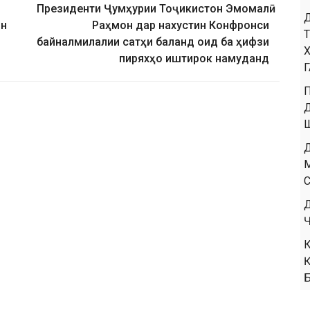
Президенти Ҷумҳурии Тоҷикистон Эмомалӣ
ин
Раҳмон дар нахустин Конфронси
байналмилалии сатҳи баланд оид ба ҳифзи
пиряхҳо иштирок намуданд