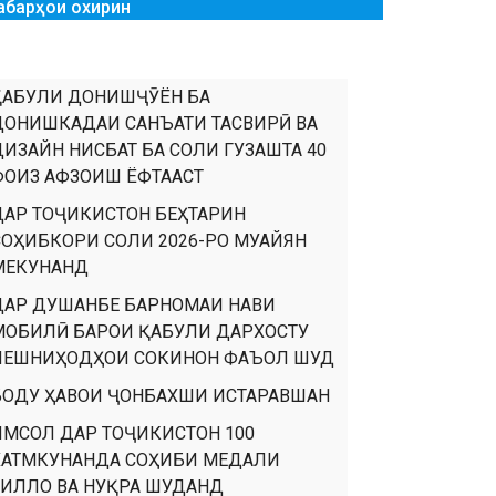
абарҳои охирин
ҚАБУЛИ ДОНИШҶӮЁН БА
ДОНИШКАДАИ САНЪАТИ ТАСВИРӢ ВА
ДИЗАЙН НИСБАТ БА СОЛИ ГУЗАШТА 40
ФОИЗ АФЗОИШ ЁФТААСТ
ДАР ТОҶИКИСТОН БЕҲТАРИН
СОҲИБКОРИ СОЛИ 2026-РО МУАЙЯН
МЕКУНАНД
ДАР ДУШАНБЕ БАРНОМАИ НАВИ
МОБИЛӢ БАРОИ ҚАБУЛИ ДАРХОСТУ
ПЕШНИҲОДҲОИ СОКИНОН ФАЪОЛ ШУД
БОДУ ҲАВОИ ҶОНБАХШИ ИСТАРАВШАН
ИМСОЛ ДАР ТОҶИКИСТОН 100
ХАТМКУНАНДА СОҲИБИ МЕДАЛИ
ТИЛЛО ВА НУҚРА ШУДАНД