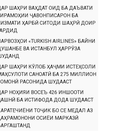
ДАР ШАҲРИ ВАҲДАТ ОИД БА ДАЪВАТИ
ТИРАМОҲИИ ҶАВОНПИСАРОН БА
ХИЗМАТИ ҲАРБӢ СИТОДИ ШАҲРӢ ДОИР
ГАРДИД
ПАРВОЗҲОИ «TURKISH AIRLINES» БАЙНИ
ДУШАНБЕ ВА ИСТАНБУЛ ҲАРРӮЗА
ШУДАНД
ДАР ШАҲРИ КӮЛОБ ҲАҶМИ ИСТЕҲСОЛИ
МАҲСУЛОТИ САНОАТӢ БА 275 МИЛЛИОН
СОМОНӢ РАСОНИДА ШУДААСТ
ДАР НОҲИЯИ ВОСЕЪ 426 ИНШООТИ
ҶАШНӢ БА ИСТИФОДА ДОДА ШУДААСТ
КАРАТЕЧИЁНИ ТОҶИК БО СЕ МЕДАЛ АЗ
ҚАҲРАМОНОНИ ОСИЁИ МАРКАЗӢ
БАРГАШТАНД