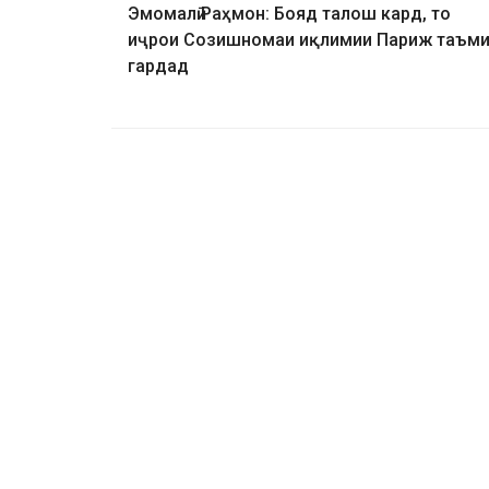
Эмомалӣ Раҳмон: Бояд талош кард, то
иҷрои Созишномаи иқлимии Париж таъм
гардад