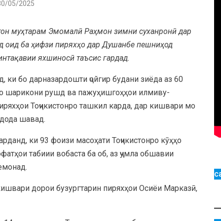
30/05/2025
стон муҳтарам Эмомалӣ Раҳмон зимни суханронӣ дар
д оид ба ҳифзи пиряхҳо дар Душанбе пешниҳод
интақавии яхшиносӣ таъсис гардад.
, ки бо дарназардошти ҷойгир будани зиёда аз 60
бо
шарикони рушд ва пажуҳишгоҳҳои илмиву-
иряхҳои Тоҷикистонро ташкил карда, дар кишвари мо
дода шавад.
данд, ки 93 фоизи масоҳати Тоҷикистонро кӯҳҳо
атҳои табиии вобаста ба об, аз ҷумла обшавии
емонад.
с
 кишвари дорои бузургтарин пиряхҳои Осиёи Марказӣ,