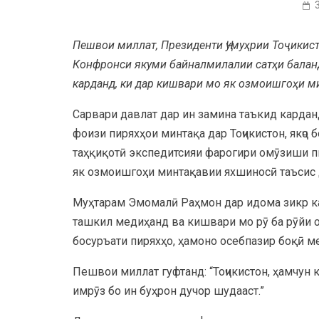
Пешвои миллат, Президенти Ҷумуҳрии Тоҷики
Конфронси якуми байналмилалии сатҳи балан
карданд, ки дар кишвари мо як озмоишгоҳи м
Сарвари давлат дар ин замина таъкид карданд
фоизи пиряхҳои минтақа дар Тоҷикистон, якҷо 
таҳқиқотӣ экспедитсияи фарогири омӯзиши п
як озмоишгоҳи минтақавии яхшиносӣ таъсис 
Муҳтарам Эмомалӣ Раҳмон дар идома зикр кар
ташкил медиҳанд ва кишвари мо рӯ ба рӯйи оф
босуръати пиряхҳо, ҳамоно осебпазир боқӣ м
Пешвои миллат гуфтанд: “Тоҷикистон, ҳамчун
имрӯз бо ин буҳрон дучор шудааст.”