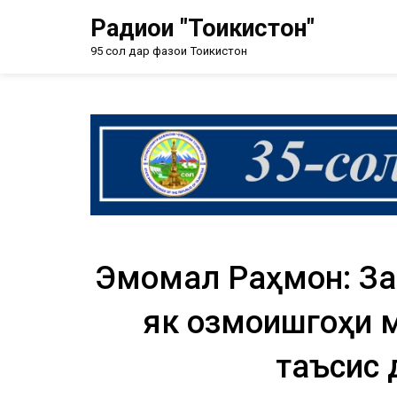
Радиои "Тоҷикистон"
95 сол дар фазои Тоҷикистон
Эмомалӣ Раҳмон: За
як озмоишгоҳи 
таъсис 