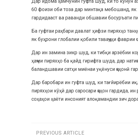
Дар идома ҳамчунин гуфта шуд, ки то кунун аз
60 фоизи оби тоза дар минтақа мебошанд, як 
гардидааст ва раванди обшавии босуръати п
Ба гуфтаи раҳбари давлат ҳифзи пиряхҳо тан
як буҳрони глобалии қобили таваҷҷуҳи фаврии 
Дар ин замина зикр шуд, ки тибқи арзёбии к
ҳаҷми пиряхҳо ба қайд гирифта шуда, дар нати
баландшавии сатҳи миёнаи уқёнуси ҷаҳонӣ гар
Дар баробари ин гуфта шуд, ки тағйирёбии и
пиряхҳои кӯҳӣ дар саросари ҷаҳон гардида, и
соҳаҳои ҳаёти инсоният алоқамандии зич дора
PREVIOUS ARTICLE