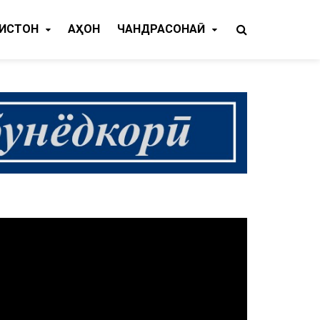
КИСТОН
ҶАҲОН
ЧАНДРАСОНАӢ