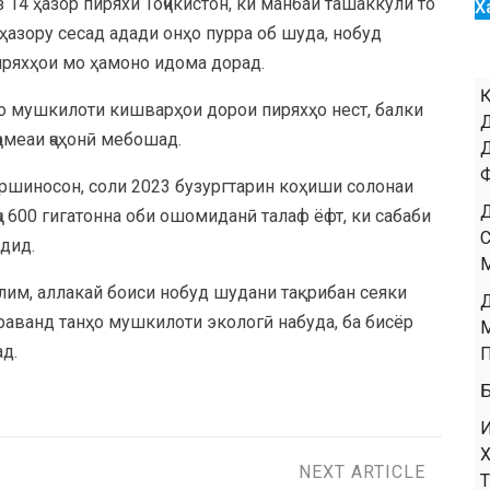
 14 ҳазор пиряхи Тоҷикистон, ки манбаи ташаккули то
Х
ҳазору сесад адади онҳо пурра об шуда, нобуд
иряхҳои мо ҳамоно идома дорад.
ҳо мушкилоти кишварҳои дорои пиряхҳо нест, балки
ҷомеаи ҷаҳонӣ мебошад.
оршиносон, соли 2023 бузургтарин коҳиши солонаи
ҷа 600 гигатонна оби ошомиданӣ талаф ёфт, ки сабаби
дид.
қлим, аллакай боиси нобуд шудани тақрибан сеяки
н раванд танҳо мушкилоти экологӣ набуда, ба бисёр
д.
NEXT ARTICLE