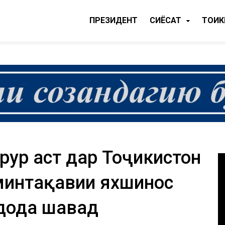
ПРЕЗИДЕНТ
CИЁСАТ
ТОҶИ
рур аст дар Тоҷикистон
минтақавии яхшиносӣ
дода шавад