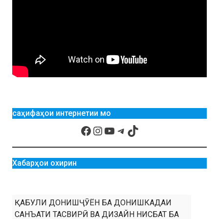
саҳифаҳои интернетии мо
Хабарҳои охирин
ҚАБУЛИ ДОНИШҶӮЁН БА ДОНИШКАДАИ
САНЪАТИ ТАСВИРӢ ВА ДИЗАЙН НИСБАТ БА