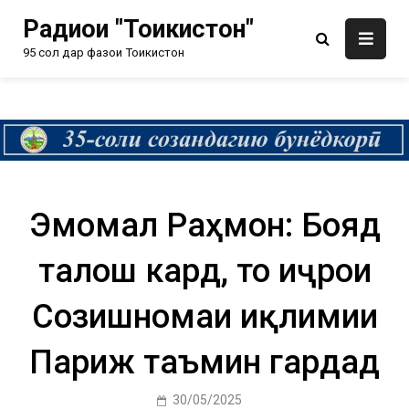
Радиои "Тоҷикистон"
95 сол дар фазои Тоҷикистон
Эмомалӣ Раҳмон: Бояд
талош кард, то иҷрои
Созишномаи иқлимии
Париж таъмин гардад
30/05/2025