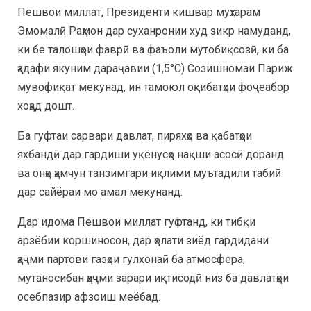
Пешвои миллат, Президенти кишвар муҳтарам
Эмомалӣ Раҳмон дар суханронии худ зикр намуданд,
ки бе талошҳои фаврӣ ва фаъоли мутобиқсозӣ, ки ба
ҳадафи якуним дараҷавии (1,5°C) Созишномаи Париж
мувофиқат мекунад, ин тамоюл оқибатҳои фоҷеабор
хоҳад дошт.
Ба гуфтаи сарвари давлат, пиряхҳо ва қабатҳои
яхбандӣ дар гардиши уқёнусҳо нақши асосӣ доранд
ва онҳо ҳамчун танзимгари иқлими муътадили табиӣ
дар сайёраи мо амал мекунанд.
Дар идома Пешвои миллат гуфтанд, ки тибқи
арзёбии коршиносон, дар ҳолати зиёд гардидани
ҳаҷми партови газҳои гулхонаӣ ба атмосфера,
мутаносибан ҳаҷми зарари иқтисодӣ низ ба давлатҳои
осебпазир афзоиш меёбад.