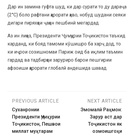
Дар ин замина гуфта шуд, ки дар сурати то ду дараҷа
(2°C) боло рафтани ҳарорати ҳаво, нобуд шудани сеяки
дигари пиряхҳои ҷаҳон пешбинӣ мегардад.
Аз ин лиҳоз, Президенти Ҷумҳурии Тоҷикистон таъкид
карданд, ки бояд тамоми кӯшишро ба харҷ дод, то
ки иҷрои созишномаи Париж оид ба иқлим таъмин
гардад ва тадбирҳои заруриро барои пешгирии
афзоиши ҳарорати глобалӣ андешида шавад.
PREVIOUS ARTICLE
NEXT ARTICLE
Суханронии
Эмомалӣ Раҳмон:
Президенти Ҷумҳурии
Зарур аст дар
Тоҷикистон, Пешвои
Тоҷикистон як
миллат муҳтарам
озмоишгоҳи