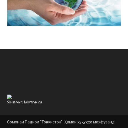
Сомонаи Радиои "Тоҷикистон". Ҳамаи ҳуқуқҳо маҳфузанд!