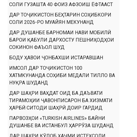
СОЛИ ГУЗАШТА 40 ФОИЗ АФЗОИШ ЁФТААСТ
ДАР ТОҶИКИСТОН БЕҲТАРИН СОҲИБКОРИ
СОЛИ 2026-РО МУАЙЯН МЕКУНАНД
ДАР ДУШАНБЕ БАРНОМАИ НАВИ МОБИЛӢ
БАРОИ ҚАБУЛИ ДАРХОСТУ ПЕШНИҲОДҲОИ
СОКИНОН ФАЪОЛ ШУД
БОДУ ҲАВОИ ҶОНБАХШИ ИСТАРАВШАН
ИМСОЛ ДАР ТОҶИКИСТОН 100
ХАТМКУНАНДА СОҲИБИ МЕДАЛИ ТИЛЛО ВА
НУҚРА ШУДАНД
ДАР ШАҲРИ ВАҲДАТ ОИД БА ДАЪВАТИ
ТИРАМОҲИИ ҶАВОНПИСАРОН БА ХИЗМАТИ
ҲАРБӢ СИТОДИ ШАҲРӢ ДОИР ГАРДИД
ПАРВОЗҲОИ «TURKISH AIRLINES» БАЙНИ
ДУШАНБЕ ВА ИСТАНБУЛ ҲАРРӮЗА ШУДАНД
ДАР ШАҲРИ КӮЛОБ ҲАҶМИ ИСТЕҲСОЛИ