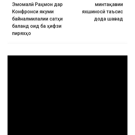
Эмомалӣ Раҳмон дар
минтақавии
Конфронси якуми
яхшиносӣ таъсис
байналмилалии сатҳи
дода шавад
баланд оид ба ҳифзи
пиряхҳо