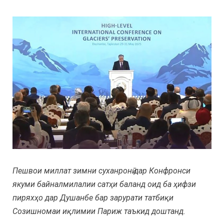
Пешвои миллат зимни суханронӣ дар Конфронси
якуми байналмилалии сатҳи баланд оид ба ҳифзи
пиряхҳо дар Душанбе бар зарурати татбиқи
Созишномаи иқлимии Париж таъкид доштанд.