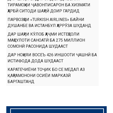
ТИРАМОҲИИ ҶАВОНПИСАРОН БА ХИЗМАТИ
ҲАРБӢ СИТОДИ ШАҲРӢ ДОИР ГАРДИД
ПАРВОЗҲОИ «TURKISH AIRLINES» БАЙНИ
ДУШАНБЕ ВА ИСТАНБУЛ ҲАРРӮЗА ШУДАНД
ДАР ШАҲРИ КӮЛОБ ҲАҶМИ ИСТЕҲСОЛИ
МАҲСУЛОТИ САНОАТӢ БА 275 МИЛЛИОН
СОМОНӢ РАСОНИДА ШУДААСТ
ДАР НОҲИЯИ ВОСЕЪ 426 ИНШООТИ ҶАШНӢ БА
ИСТИФОДА ДОДА ШУДААСТ
КАРАТЕЧИЁНИ ТОҶИК БО СЕ МЕДАЛ АЗ
ҚАҲРАМОНОНИ ОСИЁИ МАРКАЗӢ
БАРГАШТАНД