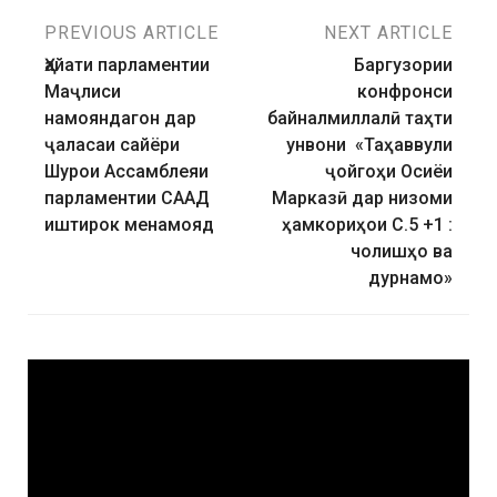
PREVIOUS ARTICLE
NEXT ARTICLE
Ҳайати парламентии
Баргузории
Маҷлиси
конфронси
намояндагон дар
байналмиллалӣ таҳти
ҷаласаи сайёри
унвони «Таҳаввули
Шурои Ассамблеяи
ҷойгоҳи Осиёи
парламентии СААД
Марказӣ дар низоми
иштирок менамояд
ҳамкориҳои С.5 +1 :
чолишҳо ва
дурнамо»