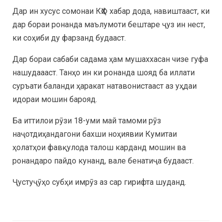
Дар ин хусус сомонаи КҲФ хабар дода, навиштааст, ки
дар бораи ронанда маълумоти бештаре ҷуз ин нест,
ки соҳиби ду фарзанд будааст.
Дар бораи сабаби садама ҳам мушаххасан чизе гуфа
нашудаааст. Танҳо ин ки ронанда шояд ба иллати
суръати баланди ҳаракат натавонистааст аз уҳдаи
идораи мошин барояд.
Ба иттилои рӯзи 18-уми май тамоми рӯз
наҷотдиҳандагони бахши ноҳиявии Кумитаи
ҳолатҳои фавқулода талош карданд мошин ва
ронандаро пайдо кунанд, вале бенатиҷа будааст.
Ҷустуҷӯҳо субҳи имрӯз аз сар гирифта шуданд.