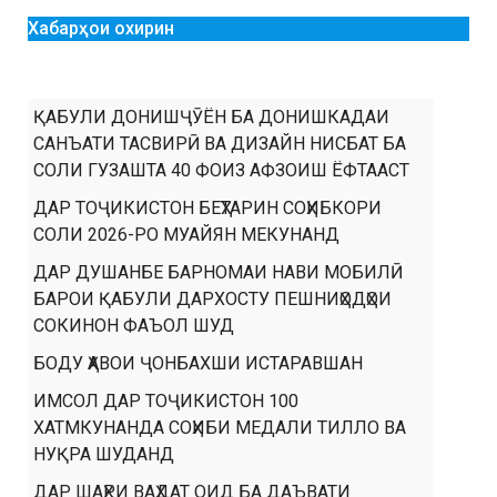
Хабарҳои охирин
ҚАБУЛИ ДОНИШҶӮЁН БА ДОНИШКАДАИ
САНЪАТИ ТАСВИРӢ ВА ДИЗАЙН НИСБАТ БА
СОЛИ ГУЗАШТА 40 ФОИЗ АФЗОИШ ЁФТААСТ
ДАР ТОҶИКИСТОН БЕҲТАРИН СОҲИБКОРИ
СОЛИ 2026-РО МУАЙЯН МЕКУНАНД
ДАР ДУШАНБЕ БАРНОМАИ НАВИ МОБИЛӢ
БАРОИ ҚАБУЛИ ДАРХОСТУ ПЕШНИҲОДҲОИ
СОКИНОН ФАЪОЛ ШУД
БОДУ ҲАВОИ ҶОНБАХШИ ИСТАРАВШАН
ИМСОЛ ДАР ТОҶИКИСТОН 100
ХАТМКУНАНДА СОҲИБИ МЕДАЛИ ТИЛЛО ВА
НУҚРА ШУДАНД
ДАР ШАҲРИ ВАҲДАТ ОИД БА ДАЪВАТИ