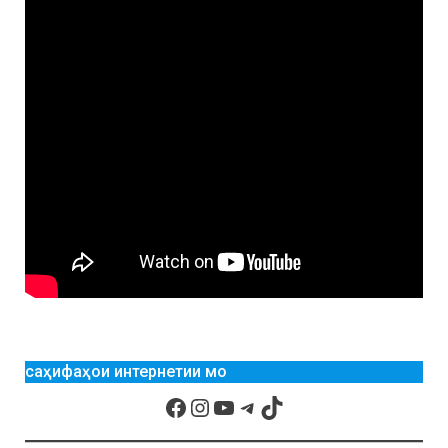
саҳифаҳои интернетии мо