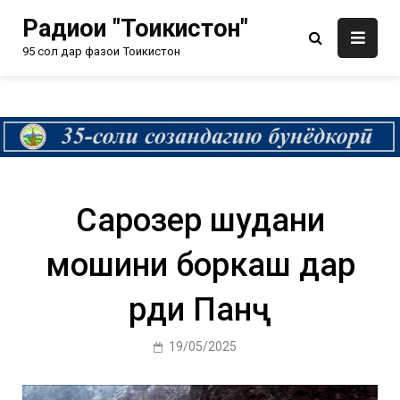
Радиои "Тоҷикистон"
95 сол дар фазои Тоҷикистон
Сарозер шудани
мошини боркаш дар
рӯди Панҷ
19/05/2025