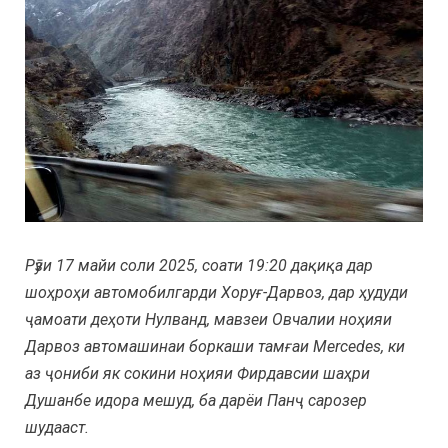
Рӯзи 17 майи соли 2025, соати 19:20 дақиқа дар
шоҳроҳи автомобилгарди Хоруғ-Дарвоз, дар ҳудуди
ҷамоати деҳоти Нулванд, мавзеи Овчалии ноҳияи
Дарвоз автомашинаи боркаши тамғаи Mercedes, ки
аз ҷониби як сокини ноҳияи Фирдавсии шаҳри
Душанбе идора мешуд, ба дарёи Панҷ сарозер
шудааст.