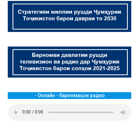
- Онлайн - барномаҳои радио