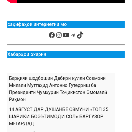
саҳифаҳои интернетии мо
Хабарҳои охирин
Барқияи шодбошии Дабири кулли Созмони
Милали Муттаҳид Антонио Гутерриш ба
Президенти Ҷумҳурии Тоҷикистон Эмомалӣ
Раҳмон
14 АВГУСТ ДАР ДУШАНБЕ ОЗМУНИ «ТОП 35
ШАРИКИ БОЭЪТИМОДИ СОЛ» БАРГУЗОР
МЕГАРДАД