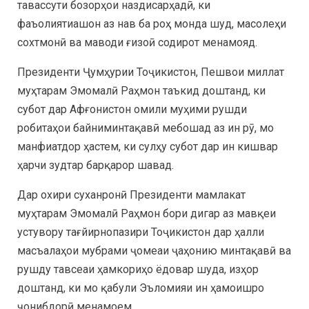
тавассути бозорҳои наздисарҳадӣ, ки
фаъолиятиашон аз нав ба роҳ монда шуд, масолеҳи
сохтмонӣ ва маводи ғизоӣ содирот менамояд.
Президенти Ҷумҳурии Тоҷикистон, Пешвои миллат
муҳтарам Эмомалӣ Раҳмон таъкид доштанд, ки
субот дар Афғонистон омили муҳими рушди
робитаҳои байниминтақавӣ мебошад аз ин рӯ, мо
манфиатдор ҳастем, ки сулҳу субот дар ин кишвар
ҳарчи зудтар барқарор шавад.
Дар охири суханронӣ Президенти мамлакат
муҳтарам Эмомалӣ Раҳмон бори дигар аз мавқеи
устувору тағйирнопазири Тоҷикистон дар ҳалли
масъалаҳои мубрами ҷомеаи ҷаҳонию минтақавӣ ва
рушду тавсеаи ҳамкориҳо ёдовар шуда, изҳор
доштанд, ки мо қабули Эъломияи ин ҳамоишро
ҷонибдорӣ менамоем.