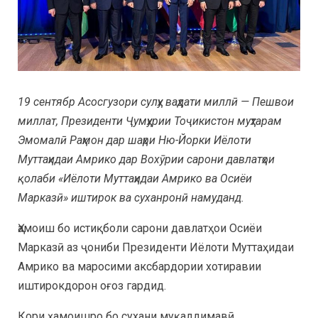
19 сентябр Асосгузори сулҳу ваҳдати миллӣ — Пешвои
миллат, Президенти Ҷумҳурии Тоҷикистон муҳтарам
Эмомалӣ Раҳмон дар шаҳри Ню-Йорки Иёлоти
Муттаҳидаи Амрико дар Вохӯрии сарони давлатҳои
қолаби «Иёлоти Муттаҳидаи Амрико ва Осиёи
Марказӣ» иштирок ва суханронӣ намуданд.
Ҳамоиш бо истиқболи сарони давлатҳои Осиёи
Марказӣ аз ҷониби Президенти Иёлоти Муттаҳидаи
Амрико ва маросими аксбардории хотиравии
иштирокдорон оғоз гардид.
Кори ҳамоишро бо сухани муқаддимавӣ