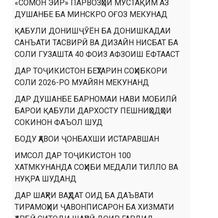
«СОМОН ЭЙР» ПАРВОЗҲОИ МУСТАҚИМ АЗ
ДУШАНБЕ БА МИНСКРО ОҒОЗ МЕКУНАД
ҚАБУЛИ ДОНИШҶӮЁН БА ДОНИШКАДАИ
САНЪАТИ ТАСВИРӢ ВА ДИЗАЙН НИСБАТ БА
СОЛИ ГУЗАШТА 40 ФОИЗ АФЗОИШ ЁФТААСТ
ДАР ТОҶИКИСТОН БЕҲТАРИН СОҲИБКОРИ
СОЛИ 2026-РО МУАЙЯН МЕКУНАНД
ДАР ДУШАНБЕ БАРНОМАИ НАВИ МОБИЛӢ
БАРОИ ҚАБУЛИ ДАРХОСТУ ПЕШНИҲОДҲОИ
СОКИНОН ФАЪОЛ ШУД
БОДУ ҲАВОИ ҶОНБАХШИ ИСТАРАВШАН
ИМСОЛ ДАР ТОҶИКИСТОН 100
ХАТМКУНАНДА СОҲИБИ МЕДАЛИ ТИЛЛО ВА
НУҚРА ШУДАНД
ДАР ШАҲРИ ВАҲДАТ ОИД БА ДАЪВАТИ
ТИРАМОҲИИ ҶАВОНПИСАРОН БА ХИЗМАТИ