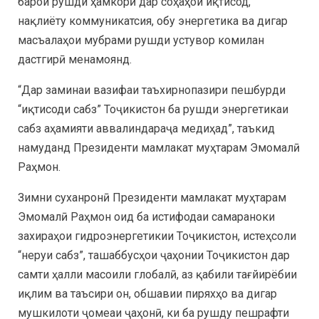
барои рушди ҳамкорӣ дар соҳаҳои иқтисод,
нақлиёту коммуникатсия, обу энергетика ва дигар
масъалаҳои мубрами рушди устувор комилан
дастгирӣ менамоянд.
“Дар заминаи вазифаи таъхирнопазири пешбурди
“иқтисоди сабз” Тоҷикистон ба рушди энергетикаи
сабз аҳамияти аввалиндараҷа медиҳад”, таъкид
намуданд Президенти мамлакат муҳтарам Эмомалӣ
Раҳмон.
Зимни суханронӣ Президенти мамлакат муҳтарам
Эмомалӣ Раҳмон оид ба истифодаи самараноки
захираҳои гидроэнергетикии Тоҷикистон, истеҳсоли
“неруи сабз”, ташаббусҳои ҷаҳонии Тоҷикистон дар
самти ҳалли масоили глобалӣ, аз қабили тағйирёбии
иқлим ва таъсири он, обшавии пиряхҳо ва дигар
мушкилоти ҷомеаи ҷаҳонӣ, ки ба рушду пешрафти