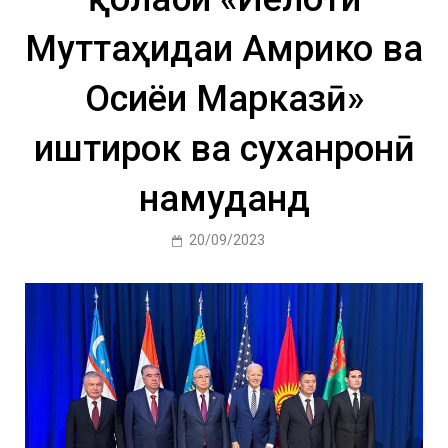
Муттаҳидаи Амрико ва
Осиёи Марказӣ»
иштирок ва суханронӣ
намуданд
20/09/2023