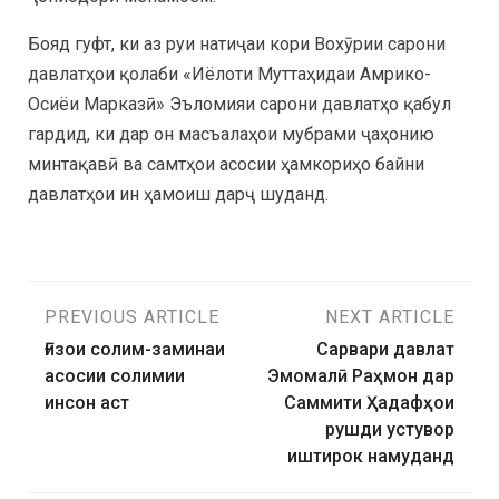
Бояд гуфт, ки аз руи натиҷаи кори Вохӯрии сарони
давлатҳои қолаби «Иёлоти Муттаҳидаи Амрико-
Осиёи Марказӣ» Эъломияи сарони давлатҳо қабул
гардид, ки дар он масъалаҳои мубрами ҷаҳонию
минтақавӣ ва самтҳои асосии ҳамкориҳо байни
давлатҳои ин ҳамоиш дарҷ шуданд.
PREVIOUS ARTICLE
NEXT ARTICLE
Ғизои солим-заминаи
Сарвари давлат
асосии солимии
Эмомалӣ Раҳмон дар
инсон аст
Саммити Ҳадафҳои
рушди устувор
иштирок намуданд