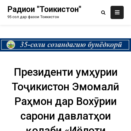
Радиои "Тоҷикистон"
95 сол дар фазои Тоҷикистон
Президенти Ҷумҳурии
Тоҷикистон Эмомалӣ
Раҳмон дар Вохӯрии
сарони давлатҳои
қолаби «Иёлоти