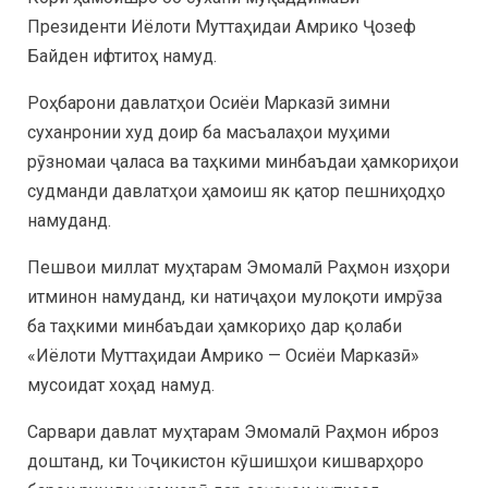
Президенти Иёлоти Муттаҳидаи Амрико Ҷозеф
Байден ифтитоҳ намуд.
Роҳбарони давлатҳои Осиёи Марказӣ зимни
суханронии худ доир ба масъалаҳои муҳими
рӯзномаи ҷаласа ва таҳкими минбаъдаи ҳамкориҳои
судманди давлатҳои ҳамоиш як қатор пешниҳодҳо
намуданд.
Пешвои миллат муҳтарам Эмомалӣ Раҳмон изҳори
итминон намуданд, ки натиҷаҳои мулоқоти имрӯза
ба таҳкими минбаъдаи ҳамкориҳо дар қолаби
«Иёлоти Муттаҳидаи Амрико — Осиёи Марказӣ»
мусоидат хоҳад намуд.
Сарвари давлат муҳтарам Эмомалӣ Раҳмон иброз
доштанд, ки Тоҷикистон кӯшишҳои кишварҳоро