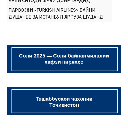
ҲАРБӢ СИТОДИ ШАҲРӢ ДОИР ГАРДИД
ПАРВОЗҲОИ «TURKISH AIRLINES» БАЙНИ
ДУШАНБЕ ВА ИСТАНБУЛ ҲАРРӮЗА ШУДАНД