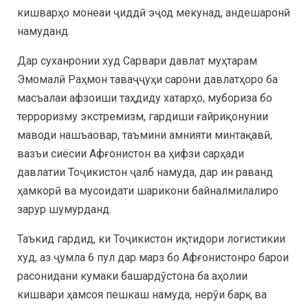
кишварҳо монеаи ҷиддӣ эҷод мекунад, андешаронӣ
намуданд.
Дар суханронии худ Сарвари давлат муҳтарам
Эмомалӣ Раҳмон таваҷҷуҳи сарони давлатҳоро ба
масъалаи афзоиши таҳдиду хатарҳо, мубориза бо
терроризму экстремизм, гардиши ғайриқонунии
маводи нашъаовар, таъмини амнияти минтақавӣ,
вазъи сиёсии Афғонистон ва ҳифзи сарҳади
давлатии Тоҷикистон ҷалб намуда, дар ин раванд
ҳамкорӣ ва мусоидати шарикони байналмилалиро
зарур шумурданд.
Таъкид гардид, ки Тоҷикистон иқтидори логистикии
худ, аз ҷумла 6 пул дар марз бо Афғонистонро барои
расонидани кумаки башардӯстона ба аҳолии
кишвари ҳамсоя пешкаш намуда, нерӯи барқ ва