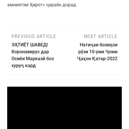
амниятии Ҳирот» ҷараён дорад.
PREVIOUS ARTICLE
NEXT ARTICLE
ЭҲТИЁТ ШАВЕД!
Натиҷаи бозиҳои
Коронавирус дар
рӯзи 10-уми Ҷоми
Осиёи Марказӣ боз
Ҷаҳон Қатар-2022
хуруҷ кард