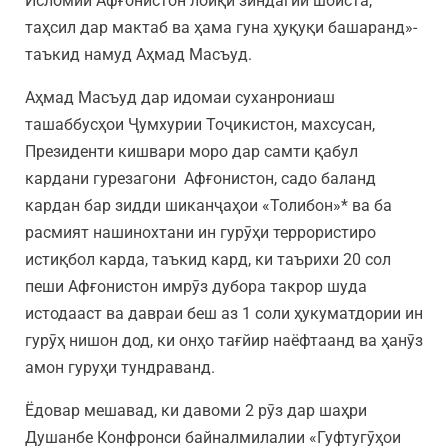
Исломии Афғонистон лоиқи зиндагии шоиста,
таҳсил дар мактаб ва ҳама гуна ҳуқуқи башаранд»-
таъкид намуд Аҳмад Масъуд.
Аҳмад Масъуд дар идомаи суханрониаш
ташаббусҳои Ҷумхурии Тоҷикистон, махсусан,
Президенти кишвари моро дар самти қабул
кардани гурезагони Афғонистон, садо баланд
кардан бар зидди шиканҷаҳои «Толибон»* ва ба
расмият нашинохтани ин гурӯҳи террористиро
истиқбол карда, таъкид кард, ки таърихи 20 сол
пеши Афғонистон имрӯз дубора такрор шуда
истодааст ва давраи беш аз 1 соли ҳукуматдории ин
гурӯҳ нишон дод, ки онҳо тағйир наёфтаанд ва ҳанӯз
амон гуруҳи тундраванд.
Ёдовар мешавад, ки давоми 2 рӯз дар шаҳри
Душанбе Конфронси байналмилалии «Гуфтугӯҳои