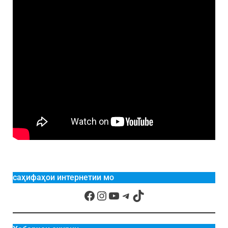
саҳифаҳои интернетии мо