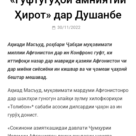
Ҳирот» дар Душанбе
30/11/2022
Аҳмади Масъуд, роҳбари Ҷабҳаи муқовимати
миллии Афғонистон дар ин Конфронс гуфт, ки
иттифоқи назар дар мавриди қазияи Афғонистон чи
дар миёни сиёсиёни ин кишвар ва чи ҷомеаи ҷаҳонӣ
бештар мешавад.
Аҳмад Масъуд, муқовимати мардуми Афғонистонро
дар шаклҳои гуногун алайҳи зулму хилофкориҳои
«Толибон»* сабаби асосии дилсардии ҷаҳон аз ин
гурӯҳ донист.
«Сокинони азияткашидаи давлати Ҷумҳурии