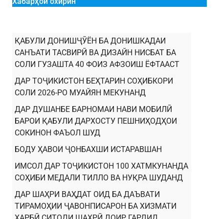
Хабарҳои охирин
ҚАБУЛИ ДОНИШҶӮЁН БА ДОНИШКАДАИ
САНЪАТИ ТАСВИРӢ ВА ДИЗАЙН НИСБАТ БА
СОЛИ ГУЗАШТА 40 ФОИЗ АФЗОИШ ЁФТААСТ
ДАР ТОҶИКИСТОН БЕҲТАРИН СОҲИБКОРИ
СОЛИ 2026-РО МУАЙЯН МЕКУНАНД
ДАР ДУШАНБЕ БАРНОМАИ НАВИ МОБИЛӢ
БАРОИ ҚАБУЛИ ДАРХОСТУ ПЕШНИҲОДҲОИ
СОКИНОН ФАЪОЛ ШУД
БОДУ ҲАВОИ ҶОНБАХШИ ИСТАРАВШАН
ИМСОЛ ДАР ТОҶИКИСТОН 100 ХАТМКУНАНДА
СОҲИБИ МЕДАЛИ ТИЛЛО ВА НУҚРА ШУДАНД
ДАР ШАҲРИ ВАҲДАТ ОИД БА ДАЪВАТИ
ТИРАМОҲИИ ҶАВОНПИСАРОН БА ХИЗМАТИ
ҲАРБӢ СИТОДИ ШАҲРӢ ДОИР ГАРДИД