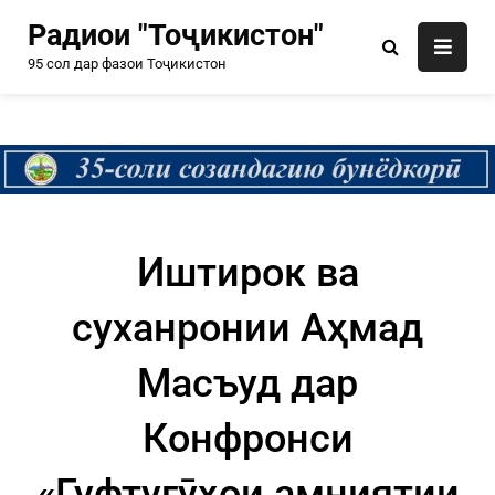
Радиои "Тоҷикистон"
95 сол дар фазои Тоҷикистон
Иштирок ва
суханронии Аҳмад
Масъуд дар
Конфронси
«Гуфтугӯҳои амниятии