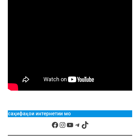
саҳифаҳои интернетии мо