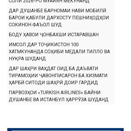
СОЛИ 2026-РО МУАЙЯН МЕКУНАНД
ДАР ДУШАНБЕ БАРНОМАИ НАВИ МОБИЛӢ
БАРОИ ҚАБУЛИ ДАРХОСТУ ПЕШНИҲОДҲОИ
СОКИНОН ФАЪОЛ ШУД
БОДУ ҲАВОИ ҶОНБАХШИ ИСТАРАВШАН
ИМСОЛ ДАР ТОҶИКИСТОН 100
ХАТМКУНАНДА СОҲИБИ МЕДАЛИ ТИЛЛО ВА
НУҚРА ШУДАНД
ДАР ШАҲРИ ВАҲДАТ ОИД БА ДАЪВАТИ
ТИРАМОҲИИ ҶАВОНПИСАРОН БА ХИЗМАТИ
ҲАРБӢ СИТОДИ ШАҲРӢ ДОИР ГАРДИД
ПАРВОЗҲОИ «TURKISH AIRLINES» БАЙНИ
ДУШАНБЕ ВА ИСТАНБУЛ ҲАРРӮЗА ШУДАНД