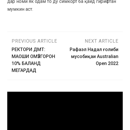
дар номи як одам то ду симкорт ба қайд гирифтан
мумкин аст.
PREVIOUS ARTICLE
NEXT ARTICLE
РЕКТОРИ ДМТ:
Рафаэл Надал ғолиби
МАОШИ ОМӮЗГОРОН
мусобиқаи Australian
10% БАЛАНД
Open 2022
МЕГАРДАД