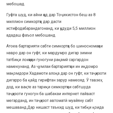
мебошад.
Гуфта шуд, ки айни ҳод дар Тоҷикистон беш аз 8
миллион симкортҳо дар дасти
истифодабарандагонанд, ки ҳудуди 5,5 миллион
ададаш фаъол мебошанд.
Атоев бартарияти сабти симкортҳо бо шиносномаҳои
навро дар он гуфт, ки мардумро дигар зимни
татбиқи лоиҳаҳои гуногуни рақамӣ саргардон
намекунанд. Аз ҷумлаи бартариятҳои ин иқдомро
мақомдори Хадамоти алоқа дар он гуфт, ки таҷҳизоти
дигарро ба қайд гирифтан зарур намеояд. Ӯ тавзеҳ
дод, ки вақте аз тариқи симкортҳои сабтшуда
таҷҳизоти гуногун ба шабакаи интернет пайваст
мегарданд, ин таҷҳизот автоматӣ муайяну сабт
мешаванд.Дар нишаст таъкид шуд, ки тибқи қоида