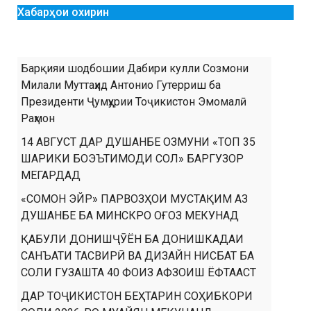
Хабарҳои охирин
Барқияи шодбошии Дабири кулли Созмони
Милали Муттаҳид Антонио Гутерриш ба
Президенти Ҷумҳурии Тоҷикистон Эмомалӣ
Раҳмон
14 АВГУСТ ДАР ДУШАНБЕ ОЗМУНИ «ТОП 35
ШАРИКИ БОЭЪТИМОДИ СОЛ» БАРГУЗОР
МЕГАРДАД
«СОМОН ЭЙР» ПАРВОЗҲОИ МУСТАҚИМ АЗ
ДУШАНБЕ БА МИНСКРО ОҒОЗ МЕКУНАД
ҚАБУЛИ ДОНИШҶӮЁН БА ДОНИШКАДАИ
САНЪАТИ ТАСВИРӢ ВА ДИЗАЙН НИСБАТ БА
СОЛИ ГУЗАШТА 40 ФОИЗ АФЗОИШ ЁФТААСТ
ДАР ТОҶИКИСТОН БЕҲТАРИН СОҲИБКОРИ