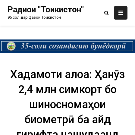
Радиои "Тоҷикистон"
95 сол дар фазои Тоҷикистон
Хадамоти алоқа: Ҳанӯз
2,4 млн симкорт бо
шиносномаҳои
биометрӣ ба қайд
гирифта нашудаанд