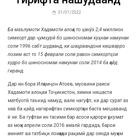
31/01/2022
Ба маълумоти Хадамоти алоқа то ҳанӯз 2,4 миллион
симкорт дар ҷумҳурӣ бо шиносномаи куҳнаи намунаи
соли 1996 сабт шудаанд, ки шаҳрвандони кишварро
лозим
аст
то 15 феврали соли равон симкортҳои
худро бо шиносномаи намунаи соли 2014 ба қайд
гиранд.
Дар ин бора Илҳомҷон Атоев, муовини раиси
Хадамоти алоқаи Тоҷикистон, зимни нишасти
матбуотӣ таъкид намуд, вале нагуфт, ки дар сурат аз
нав ба қайд нагирифтан симкортҳои баста мешаванд
ё не. Ба гуфтаи ин тасими бар асоси қарори ҳукумат
аз моҳи апрели соли 2016 амалӣ гардида, барои
амният ва татбиқи лоиҳаҳои рақамӣ дар оянда муҳим