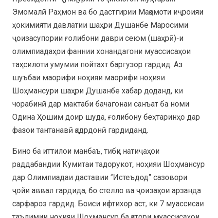
Эмомалӣ Раҳмон ва бо дастгирии Мақомоти иҷроияи
ҳокимияти давлатии шаҳри Душанбе Маросими
ҷоизасупории ғолибони даври сеюм (шаҳрӣ)-и
олимпиадаҳои фаннии хонандагони муассисаҳои
таҳсилоти умумии пойтахт баргузор гардид. Аз
шуъбаи маорифи ноҳияи маорифи ноҳияи
Шоҳмансури шаҳри Душанбе хабар доданд, ки
чорабинӣ дар мактаби бачагонаи санъат ба номи
Одина Ҳошим доир шуда, ғолибону беҳтаринҳо дар
фазои тантанавӣ қадрдонӣ гардиданд.
Бино ба иттилои манбаъ, тибқи натиҷаҳои
раддабандии Кумитаи тадорукот, ноҳияи Шоҳмансур
дар Олимпиадаи даставии “Истеъдод” сазовори
ҷойи аввал гардида, бо стелло ва ҷоизаҳои арзанда
сарфароз гардид. Боиси ифтихор аст, ки 7 муассисаи
таълимии ноҳияи Шоҳмансур ба қатори муассисаҳои