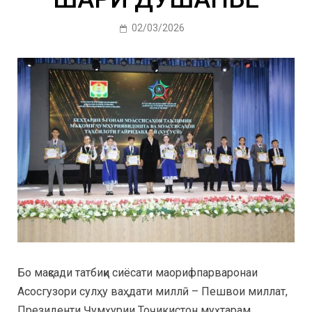
02/03/2026
Бо мақсади татбиқи сиёсати маорифпарваронаи
Асосгузори сулҳу ваҳдати миллӣ – Пешвои миллат,
Президенти Ҷумҳурии Тоҷикистон муҳтарам