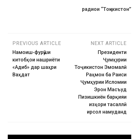
радиои “Тоҷикистон”
PREVIOUS ARTICLE
NEXT ARTICLE
Намоиш-фурӯши
Президенти
китобҳои нашриёти
Ҷумҳурии
«Адиб» дар шаҳри
Тоҷикистон Эмомалӣ
Ваҳдат
Раҳмон ба Раиси
Ҷумҳурии Исломии
Эрон Масъуд
Пизишкиён барқияи
изҳори тасаллӣ
ирсол намуданд