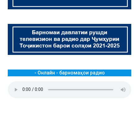
- Онлайн - барномаҳои радио