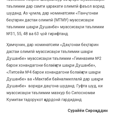
таълимии дар самти ҳаракати олимпӣ фаъол ворид
шуданд. Аз ҷумла, дар номинатсияи «Панҷгонаи
беҳтарин дастаи олимпӣ (МТМУ) муассисаҳои
таълимии шаҳри Душанбе» муассисаҳои таълимии
№31, 55, 48 ва 63 ҷой гирифтанд.
Ҳамчунин, дар номинатсияи «Даҳгонаи беҳтарин
дастаи олимпӣ муассисаҳои таълимии шаҳри
Душанбе» муассисаҳои таълимии «Гимназияи №2
барои хонандагони болаёқати шаҳри Душанбе»,
«Литсейи №4 барои хонандагони болаёқати шаҳри
Душанбе» ва «Мактаби байналмиллалӣ дар шаҳри
Душанбе» вориди даҳгона шуданд. Гуфта шуд, ки
муассисаҳои таълимии мазкур бо Сипосномаи
Кумитаи тадорукот қадрдонӣ гардиданд.
Сурайёи Сироҷиддин