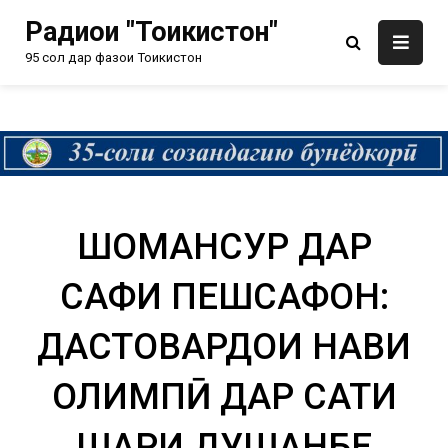
Радиои "Тоҷикистон"
95 сол дар фазои Тоҷикистон
ШОҲМАНСУР ДАР
САФИ ПЕШСАФОН:
ДАСТОВАРДҲОИ НАВИ
ОЛИМПӢ ДАР САТҲИ
ШАҲРИ ДУШАНБЕ