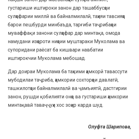
густариши иштироки занон дар ташаббусҳои
сулҳофарии миллӣ ва байналмилалӣ, таҳияи тавсияҳо
барои пешбурди минбаъда, тарғиби таҷрибаҳои
муваффақи занони сулҳофар дар минтақа, омода
намудани изҳороти ниҳоии муштараки Муколама ва
супоридани раёсат ба кишвари навбатии
иштирокчии Муколама мебошад.
Дар доираи Муколама ба таҳкими ҳамкорӣ тавассути
мубодилаи таҷриба, ҳамкории сохторҳои давлатӣ,
ташкилотҳои байналмилалӣ ва ҷамъиятӣ, дастгирии
занон, рушди қобилияти онҳо ва густариши ҳамкории
минтақавӣ таваҷҷуҳи хос зоҳир карда шуд.
Олуфта Шарипова,