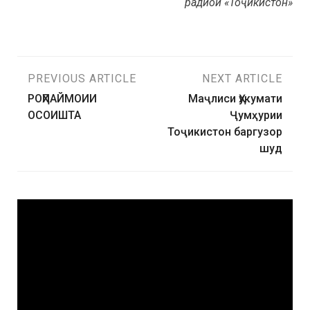
радиои «Тоҷикистон»
PREVIOUS ARTICLE
NEXT ARTICLE
РОҲПАЙМОИИ
Маҷлиси Ҳукумати
ОСОИШТА
Ҷумҳурии
Тоҷикистон баргузор
шуд