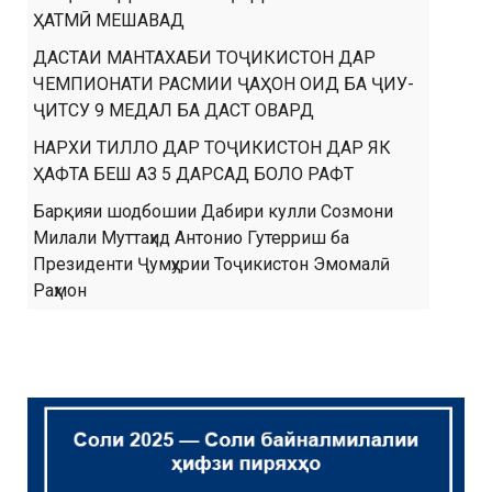
ҲАТМӢ МЕШАВАД
ДАСТАИ МАНТАХАБИ ТОҶИКИСТОН ДАР
ЧЕМПИОНАТИ РАСМИИ ҶАҲОН ОИД БА ҶИУ-
ҶИТСУ 9 МЕДАЛ БА ДАСТ ОВАРД
НАРХИ ТИЛЛО ДАР ТОҶИКИСТОН ДАР ЯК
ҲАФТА БЕШ АЗ 5 ДАРСАД БОЛО РАФТ
Барқияи шодбошии Дабири кулли Созмони
Милали Муттаҳид Антонио Гутерриш ба
Президенти Ҷумҳурии Тоҷикистон Эмомалӣ
Раҳмон