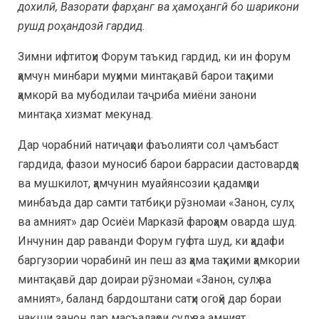
дохилӣ, Вазорати фарҳанг ва ҳамоҳангӣ бо шарикони
рушд роҳандозӣ гардид.
Зимни ифтитоҳи Форум таъкид гардид, ки ин форум
ҳамчун минбари муҳими минтақавӣ барои таҳкими
ҳамкорӣ ва мубодилаи таҷриба миёни занони
минтақа хизмат мекунад.
Дар чорабниӣ натиҷаҳои фаъолияти сол ҷамъбаст
гардида, фазои муносиб барои баррасии дастовардҳо
ва мушкилот, ҳамчунин муайянсозии қадамҳои
минбаъда дар самти татбиқи рӯзномаи «Занон, сулҳ
ва амният» дар Осиёи Марказӣ фароҳам оварда шуд.
Инчунин дар раванди Форум гуфта шуд, ки ҳадафи
баргузории чорабинӣ ин пеш аз ҳама таҳкими ҳамкории
минтақавӣ дар доираи рӯзномаи «Занон, сулҳ ва
амният», баланд бардоштани сатҳи огоҳӣ дар бораи
нақши занон дар масъалаҳои сулҳ ва амният,