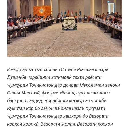
Имрӯз дар меҳмонхонаи «Crowne Plaza»-и шаҳри
Душанбе чорабинии хотимавӣ таҳти раёсати
Ҷумҳурии Тоҷикистон дар доираи Муколамаи занони
Осиёи Марказӣ, Форуми «Занон, сулҳ ва амният»
баргузор гардид. Чорабинии мазкур аз ҷониби
Кумитаи кор бо занон ва оила назди Ҳукумати
Ҷумҳурии Тоҷикистон дар ҳамкорӣ бо Вазорати
корҳои хориҷӣ, Вазорати молия, Вазорати корҳои