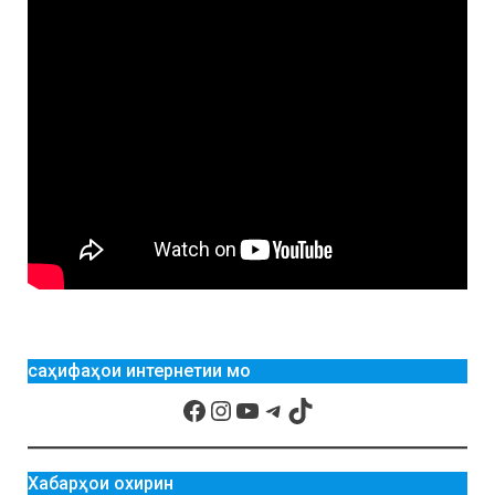
саҳифаҳои интернетии мо
Хабарҳои охирин