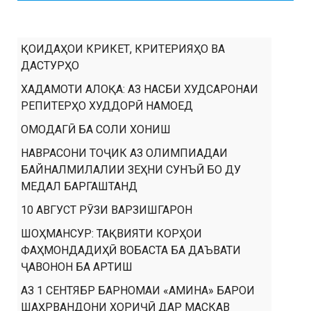
ҚОИДАҲОИ КРИКЕТ, КРИТЕРИЯҲО ВА
ДАСТУРҲО
ХАДАМОТИ АЛОҚА: АЗ НАСБИ ХУДСАРОНАИ
РЕПИТЕРҲО ХУДДОРӢ НАМОЕД
ОМОДАГӢ БА СОЛИ ХОНИШ
НАВРАСОНИ ТОҶИК АЗ ОЛИМПИАДАИ
БАЙНАЛМИЛАЛИИ ЗЕҲНИ СУНЪӢ БО ДУ
МЕДАЛ БАРГАШТАНД
10 АВГУСТ РӮЗИ ВАРЗИШГАРОН
ШОҲМАНСУР: ТАҚВИЯТИ КОРҲОИ
ФАҲМОНДАДИҲӢ ВОБАСТА БА ДАЪВАТИ
ҶАВОНОН БА АРТИШ
АЗ 1 СЕНТЯБР БАРНОМАИ «АМИНА» БАРОИ
ШАҲРВАНДОНИ ХОРИҶӢ ДАР МАСКАВ