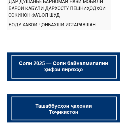
ДАР ДУШАНБЕ БАРНОМАИ НАВИ МОБИЛӢ
БАРОИ ҚАБУЛИ ДАРХОСТУ ПЕШНИҲОДҲОИ
СОКИНОН ФАЪОЛ ШУД
БОДУ ҲАВОИ ҶОНБАХШИ ИСТАРАВШАН