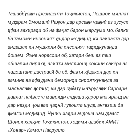
Ташаббусҳои Президенти Тоҷикистон, Пешвои миллат
муҳтарам Эмомалӣ Раҳмон дар арсаҳои ҷаҳонӣ аз хусуси
ҳифзи захираҳои об на фақат барои мардуми мо, балки
ба тамоми инсоният ҳушдор медиҳанд, ки пайваста дар
андешаи ин мушкили ба инсоният таҳдидкунанда
бошем. Яъне норасоии об, хатари беш аз пеш
обшавии пиряхҳо, азияти миллионҳо сокини сайёра аз
надоштани дастрасӣ ба об, фавти кӯдакон дар ин
замина ва афзудани бемориҳои сирояткунанда аз
масъалаҳое ҳастанд, ки дар суҳбату маърузаҳои Сарвари
давлат пайваста мавриди андеша қарор мегиранд ва
дар назди ҷомеаи ҷаҳонӣ гузошта шуда, ангезиш ба
ҳамагон медиҳанд. Чунин изҳори андеша намудааст
Шоири халқии Тоҷикистон, ходими адабии АМИТ
«Ховар» Камол Насрулло.