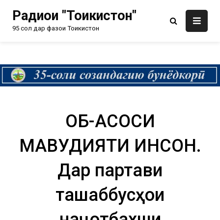
Радиои "Тоҷикистон"
95 сол дар фазои Тоҷикистон
ОБ-АСОСИ
МАВҶУДИЯТИ ИНСОН.
Дар партави
ташаббусҳои
наҷотбахши