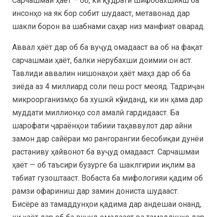
Сарчашмаи ҳаёт – об, ки қудрати шифобахшияш ба
инсонҳо на як бор собит шудааст, метавонад дар
шакли борон ва шабнами саҳар низ манфиат оварад.
Аввал ҳаёт дар об ба вуҷуд омадааст ва об на фақат
сарчашмаи ҳаёт, балки нерубахши доимии он аст.
Тавлиди аввалин нишонаҳои ҳаёт маҳз дар об ба
зиёда аз 4 миллиард соли пеш рост меояд. Тадриҷан
микроорганизмҳо ба хушкӣ кӯчиданд, ки ин ҳама дар
муддати миллионҳо сол амалӣ гардидааст. Ба
шарофати ҷараёнҳои табиии таҳаввулот дар айни
замон дар сайёраи мо рангорангии бесобиқаи дунёи
растаниву ҳайвонот ба вуҷуд омадааст. Сарчашмаи
ҳаёт — об таъсири бузурге ба шаклгирии иқлим ва
табиат гузоштааст. Вобаста ба мифологияи қадим об
рамзи офариниш дар замин дониста шудааст.
Бисёре аз тамаддунҳои қадима дар андешаи онанд,