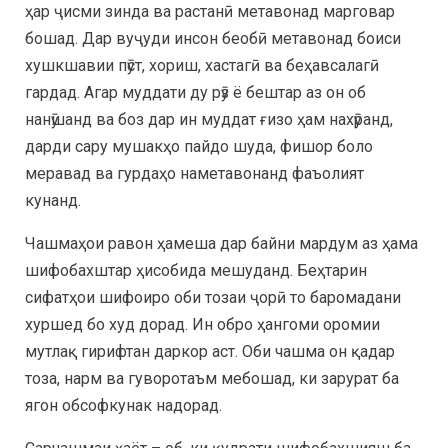
ҳар ҷисми зинда ва растанӣ метавонад марговар
бошад. Дар вуҷуди инсон беобӣ метавонад боиси
хушкшавии пӯст, хориш, хастагӣ ва беҳавсалагӣ
гардад. Агар муддати ду рӯз ё бештар аз он об
нанӯшанд ва боз дар ин муддат ғизо ҳам нахӯранд,
дарди сару мушакҳо пайдо шуда, фишор боло
меравад ва гурдаҳо наметавонанд фаъолият
кунанд.
Чашмаҳои равон ҳамеша дар байни мардум аз ҳама
шифобахштар ҳисобида мешуданд. Беҳтарин
сифатҳои шифоиро оби тозаи ҷорӣ то баромадани
хуршед бо худ дорад. Ин обро ҳангоми оромии
мутлақ гирифтан даркор аст. Оби чашма он қадар
тоза, нарм ва гуворотаъм мебошад, ки зарурат ба
ягон обсофкунак надорад.