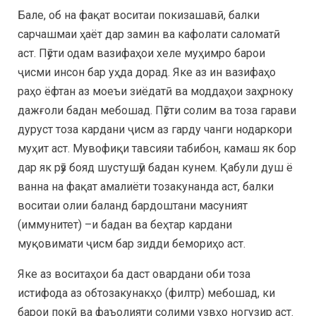
Бале, об на фақат воситаи покизашавӣ, балки
сарчашмаи ҳаёт дар замин ва кафолати саломатӣ
аст. Пӯсти одам вазифаҳои хеле муҳимро барои
ҷисми инсон бар уҳда дорад. Яке аз ин вазифаҳо
раҳо ёфтан аз моеъи зиёдатӣ ва моддаҳои заҳрноку
дажғоли бадан мебошад. Пӯсти солим ва тоза гарави
дуруст тоза кардани ҷисм аз гарду чанги нодаркори
муҳит аст. Мувофиқи тавсияи табибон, камаш як бор
дар як рӯз бояд шустушӯи бадан кунем. Қабули душ ё
ванна на фақат амалиёти тозакунанда аст, балки
воситаи олии баланд бардоштани масуният
(иммунитет) –и бадан ва беҳтар кардани
муқовимати ҷисм бар зидди бемориҳо аст.
Яке аз воситаҳои ба даст овардани оби тоза
истифода аз обтозакунакҳо (филтр) мебошад, ки
барои покӣ ва фаъолияти солими узвҳо ногузир аст.