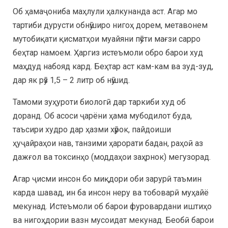
Об ҳамаҷониба маҳлули ҳалкунанда аст. Агар мо
тартиби дурусти обнӯширо нигоҳ дорем, метавонем
мутобиқати қисматҳои муайяни пӯсти мағзи сарро
беҳтар намоем. Ҳаргиз истеъмоли обро барои худ
маҳдуд набояд кард. Беҳтар аст кам-кам ва зуд-зуд,
дар як рӯз 1,5 – 2 литр об нӯшид.
Тамоми зуҳуроти биологӣ дар таркиби худ об
доранд. Об асоси ҷарёни ҳама мубодилот буда,
таъсири худро дар ҳазми хӯрок, пайдоиши
ҳуҷайраҳои нав, танзими ҳарорати бадан, раҳоӣ аз
дажғол ва токсинҳо (моддаҳои заҳрнок) мегузорад.
Агар ҷисми инсон бо миқдори оби зарурӣ таъмин
карда шавад, ин ба инсон неру ва тобоварӣ муҳайё
мекунад. Истеъмоли об барои фуровардани иштиҳо
ва нигоҳдории вазн мусоидат мекунад. Беобӣ барои