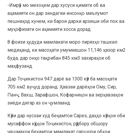
-Имрӯз мо мехоҳем дар хусуси қимати об ва
аҳамияти он дар зиндагии инсонҳо маълумот
пешниҳод кунем, ки барои дарки арзиши оби пок ва
муҳофизати он аҳамияти хосса дорад.
8 фоизи ҳудуди мамлакати моро пиряхҳо ташкил
медиҳанд, ки масоҳати умумиашон 11,146 ҳазор км2
буда, дар онҳо тақрибан 845 км3 захираҳои об
маҳфузанд.
Дар Тоҷикистон 947 дарё ва 1300 кӯл ба масоҳати
705 км2 вуҷуд доранд. Ҳавзаи дарёҳои Ому, Сир,
Панҷ, Вахш, Зарафшон, Кофарниҳон ва зерҳавзаҳои
зиёди дигар аз он ҷумлаанд.
Кӯли дар нусхаи худ беҳамтои Сарез, даҳҳо кӯлҳои оби
мусаффои кӯҳҳои Тоҷикистон, рӯдбору обшору
чашмаҳои беҳамтои мамлакат саршори обҳои