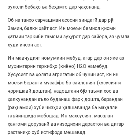
зулоли бебаҳо ва беҳамто дар ҷаҳонанд.
Об на танҳо сарчашмаи асосии зиндагӣ дар рӯи
Замин, балки ҳаёт аст. Ин моеъи бемисл қисми
ҳатмии таркиби тамоми зуҳурот дар сайёра, аз ҷумла
худи инсон аст.
Ин мавҷудият номумкин мебуд, агар дар он яке аз
муҳимтарин таркибҳо (киёно) Н2О намебуд.
Хусусият ва ҳолати агрегатии об чунин аст, ки ин
моеъи беранги мусаффо бо сайлоният (хусусияти
ҷоришавӣ доштан), надоштани бӯю таъми хос ва
ҳалкунандаи аъло буданаш фарқ дошта, барандаи
(раҳнамои) хуби чизҳои ҳалшаванда ба маҳалли
таъйиншуда мебошад. Ин махсусият, масалан
ҳангоми дорузанӣ ва ғизодиҳии дарахтон ва дигар
растаниҳо хуб истифода мешавад.