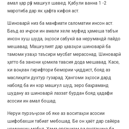
амал ҳар рӯз машғул шавед. Қабули ванна 1 -2
маротиба дар як ҳафта кифоя аст.
Шиноварӣ низ ба манфиати саломатии инсон аст.
Баъд аз иҷрои ин амали хеле муфид ҳамеша табъи
инсон хуш шуда, эҳсоси сабукӣ ва нерумандӣ пайдо
мешавад. Машғулият дар ҳавзҳои шиноварӣ ба
тамоми узвҳо таъсири мусбат мерасонад. Шиноварӣ
ҳатто ба занони ҳомила тавсия дода мешавад. Касе,
ки воқеан гирифтори бемории ҷиддист, бояд аз
маслиҳати духтур гузарад. Ҳангоми эҳсоси дард
набояд ба ин кор машғул шуд, зеро баҳраманд
шудану аз шиноварӣ лаззат бурдан бояд ҳадафи
асосии ин амал бошад.
Неруи пурэъҷози об яке аз воситаҳои асосии
шифобахши табиат мебошад. Бе он ҳаёт дар сайёра
номумкин мебуд. Ҳама организм ва рустаниҳо ба