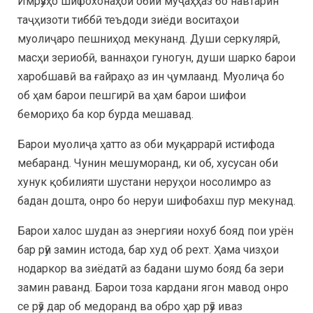
Имрӯзҳо шифохонаҳои обии муҷаҳҳаз бо навтарин
таҷҳизоти тиббӣ теъдоди зиёди воситаҳои
муолиҷаро пешниҳод мекунанд. Души серкулярӣ,
масҳи зериобӣ, ваннаҳои гуногун, души шарко барои
харобшавӣ ва ғайраҳо аз ин ҷумлаанд. Муолиҷа бо
об ҳам барои пешгирӣ ва ҳам барои шифои
бемориҳо ба кор бурда мешавад.
Барои муолиҷа ҳатто аз оби муқаррарӣ истифода
мебаранд. Чунин мешуморанд, ки об, хусусан оби
хунук қобилияти шустани неруҳои носолимро аз
бадан дошта, онро бо неруи шифобахш пур мекунад.
Барои халос шудан аз энергияи нохуб бояд пои урён
бар рӯи замин истода, бар худ об рехт. Ҳама чизҳои
нодаркор ва зиёдатӣ аз бадани шумо бояд ба зери
замин раванд. Барои тоза кардани ягон мавод онро
се рӯз дар об медоранд ва обро ҳар рӯз иваз