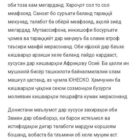
оби тоза кам мегарданд. Хароҷот сол то сол
меафзояд. Саноат бо суръати баланд тараққӣ
мекунад, талабот ба обёрӣ меафзояд, аҳолӣ зиёд
мегардад. Мутаассифона, инкишофи босуръати
ҷомеа ва тараққиёт дар маҷмуъ ба олами атроф
таъсири манфӣ мерасонанд. Оби нӯшокӣ дар баъзе
кишварҳо арзиши хеле баланд пайдо кардааст,
хусусан дар кишварҳои Африқову Осиё. Ба ҳалли ин
мушкилӣ бисёр ташкилоти байналмилалии олам
машғул ҳастанд, аз ҷумла ЮНЕСКО. Ҳамчунин ба
кишварҳои ҷаҳони сеюм созмонҳои бузурги
молиявии кишварҳои пешрафта кумак мерасонанд.
Донистани маълумот дар хусуси захираҳои оби
Замин дар обанборҳо, ки барои истеъмол ва
истифодаҳои дигар талаботи мардум коршоям
бошанд, вобаста ба таъмини об хеле муҳим аст.