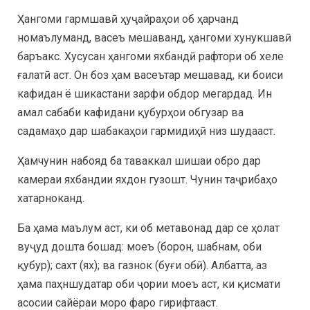
Ҳангоми гармшавӣ ҳуҷайраҳои об ҳарчанд
номаълуманд, васеъ мешаванд, ҳангоми хунукшавӣ
баръакс. Хусусан ҳангоми яхбандӣ рафтори об хеле
ғалатӣ аст. Он боз ҳам васеътар мешавад, ки боиси
кафидан ё шикастани зарфи обдор мегардад. Ин
амал сабаби кафидани қубурҳои обгузар ва
садамаҳо дар шабакаҳои гармидиҳӣ низ шудааст.
Ҳамчунин набояд ба таваккал шишаи обро дар
камераи яхбандии яхдон гузошт. Чунин таҷрибаҳо
хатарноканд.
Ба ҳама маълум аст, ки об метавонад дар се ҳолат
вуҷуд дошта бошад: моеъ (борон, шабнам, оби
қубур); сахт (ях); ва газнок (буғи обӣ). Албатта, аз
ҳама паҳншудатар оби ҷории моеъ аст, ки қисмати
асосии сайёраи моро фаро гирифтааст.