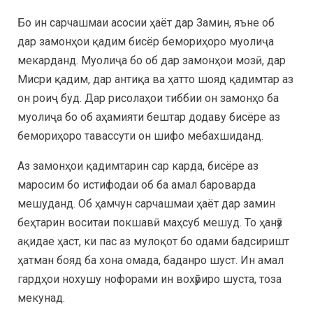
Бо ин сарчашмаи асосии ҳаёт дар Замин, яъне об
дар замонҳои қадим бисёр бемориҳоро муолиҷа
мекарданд. Муолиҷа бо об дар замонҳои мозӣ, дар
Мисри қадим, дар антиқа ва ҳатто шояд қадимтар аз
он роиҷ буд. Дар рисолаҳои тиббии он замонҳо ба
муолиҷа бо об аҳамияти бештар додаву бисёре аз
бемориҳоро тавассути он шифо мебахшиданд.
Аз замонҳои қадимтарин сар карда, бисёре аз
маросим бо истифодаи об ба амал бароварда
мешуданд. Об ҳамчун сарчашмаи ҳаёт дар замин
беҳтарин воситаи покшавӣ маҳсуб мешуд. То ҳанӯз
ақидае ҳаст, ки пас аз мулоқот бо одами бадсиришт
ҳатман бояд ба хона омада, баданро шуст. Ин амал
гардҳои нохушу нофорами ин вохӯриро шуста, тоза
мекунад.