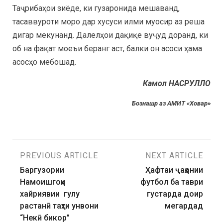
Таҷрибаҳои зиёде, ки гузаронида мешаванд,
тасаввуроти моро дар хусуси илми муосир аз реша
дигар мекунанд. Далелҳои дақиқе вуҷуд доранд, ки
об на фақат моеъи беранг аст, балки он асоси ҳама
асосҳо мебошад.
Камол НАСРУЛЛО
Бознашр аз АМИТ «Ховар»
PREVIOUS ARTICLE
NEXT ARTICLE
Баргузории
Ҳафтаи ҷаҳонии
Намоишгоҳи
футбол ба таври
хайриявии гулу
густарда доир
растанӣ таҳти унвони
мегардад
“Некӣ бикор”