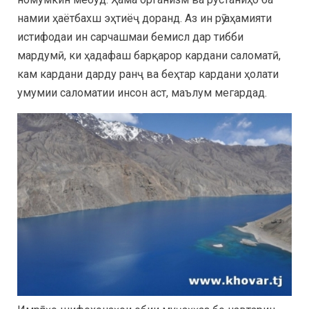
намии ҳаётбахш эҳтиёҷ доранд. Аз ин рӯ аҳамияти
истифодаи ин сарчашмаи бемисл дар тибби
мардумӣ, ки ҳадафаш барқарор кардани саломатӣ,
кам кардани дарду ранҷ ва беҳтар кардани ҳолати
умумии саломатии инсон аст, маълум мегардад.