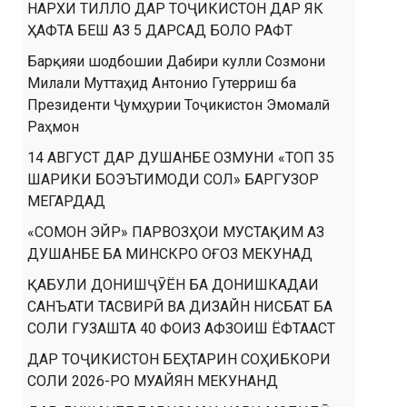
НАРХИ ТИЛЛО ДАР ТОҶИКИСТОН ДАР ЯК
ҲАФТА БЕШ АЗ 5 ДАРСАД БОЛО РАФТ
Барқияи шодбошии Дабири кулли Созмони
Милали Муттаҳид Антонио Гутерриш ба
Президенти Ҷумҳурии Тоҷикистон Эмомалӣ
Раҳмон
14 АВГУСТ ДАР ДУШАНБЕ ОЗМУНИ «ТОП 35
ШАРИКИ БОЭЪТИМОДИ СОЛ» БАРГУЗОР
МЕГАРДАД
«СОМОН ЭЙР» ПАРВОЗҲОИ МУСТАҚИМ АЗ
ДУШАНБЕ БА МИНСКРО ОҒОЗ МЕКУНАД
ҚАБУЛИ ДОНИШҶӮЁН БА ДОНИШКАДАИ
САНЪАТИ ТАСВИРӢ ВА ДИЗАЙН НИСБАТ БА
СОЛИ ГУЗАШТА 40 ФОИЗ АФЗОИШ ЁФТААСТ
ДАР ТОҶИКИСТОН БЕҲТАРИН СОҲИБКОРИ
СОЛИ 2026-РО МУАЙЯН МЕКУНАНД