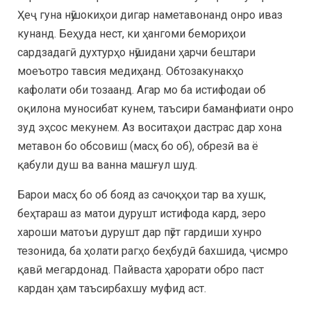
Ҳеҷ гуна нӯшокиҳои дигар наметавонанд онро иваз
кунанд. Беҳуда нест, ки ҳангоми бемориҳои
сардзадагӣ духтурҳо нӯшидани ҳарчи бештари
моеъотро тавсия медиҳанд. Обтозакунакҳо
кафолати оби тозаанд. Агар мо ба истифодаи об
оқилона муносибат кунем, таъсири баманфиати онро
зуд эҳсос мекунем. Аз воситаҳои дастрас дар хона
метавон бо обсовиш (масҳ бо об), обрезӣ ва ё
қабули душ ва ванна машғул шуд.
Барои масҳ бо об бояд аз сачоқҳои тар ва хушк,
беҳтараш аз матои дурушт истифода кард, зеро
хароши матоъи дурушт дар пӯст гардиши хунро
тезонида, ба ҳолати рагҳо беҳбудӣ бахшида, ҷисмро
қавӣ мегардонад. Пайваста ҳарорати обро паст
кардан ҳам таъсирбахшу муфид аст.