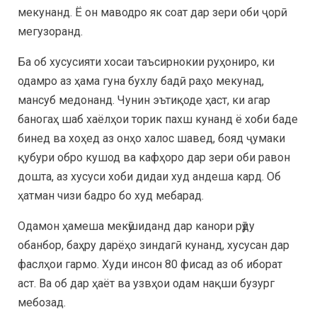
мекунанд. Ё он маводро як соат дар зери оби ҷорӣ
мегузоранд.
Ба об хусусияти хосаи таъсирнокии руҳониро, ки
одамро аз ҳама гуна бухлу бадӣ раҳо мекунад,
мансуб медонанд. Чунин эътиқоде ҳаст, ки агар
баногаҳ шаб хаёлҳои торик пахш кунанд ё хоби баде
бинед ва хоҳед аз онҳо халос шавед, бояд ҷумаки
қубури обро кушод ва кафҳоро дар зери оби равон
дошта, аз хусуси хоби дидаи худ андеша кард. Об
ҳатман чизи бадро бо худ мебарад.
Одамон ҳамеша мекӯшиданд дар канори рӯду
обанбор, баҳру дарёҳо зиндагӣ кунанд, хусусан дар
фаслҳои гармо. Худи инсон 80 фисад аз об иборат
аст. Ва об дар ҳаёт ва узвҳои одам нақши бузург
мебозад.