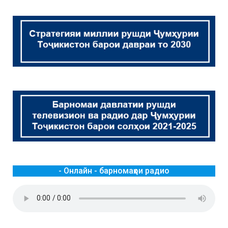
- Онлайн - барномаҳои радио