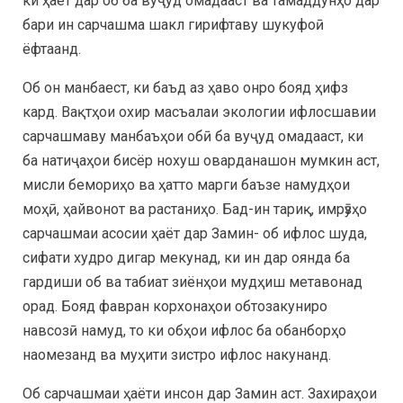
ки ҳаёт дар об ба вуҷуд омадааст ва тамаддунҳо дар
бари ин сарчашма шакл гирифтаву шукуфоӣ
ёфтаанд.
Об он манбаест, ки баъд аз ҳаво онро бояд ҳифз
кард. Вақтҳои охир масъалаи экологии ифлосшавии
сарчашмаву манбаъҳои обӣ ба вуҷуд омадааст, ки
ба натиҷаҳои бисёр нохуш оварданашон мумкин аст,
мисли бемориҳо ва ҳатто марги баъзе намудҳои
моҳӣ, ҳайвонот ва растаниҳо. Бад-ин тариқ, имрӯзҳо
сарчашмаи асосии ҳаёт дар Замин- об ифлос шуда,
сифати худро дигар мекунад, ки ин дар оянда ба
гардиши об ва табиат зиёнҳои мудҳиш метавонад
орад. Бояд фавран корхонаҳои обтозакуниро
навсозӣ намуд, то ки обҳои ифлос ба обанборҳо
наомезанд ва муҳити зистро ифлос накунанд.
Об сарчашмаи ҳаёти инсон дар Замин аст. Захираҳои