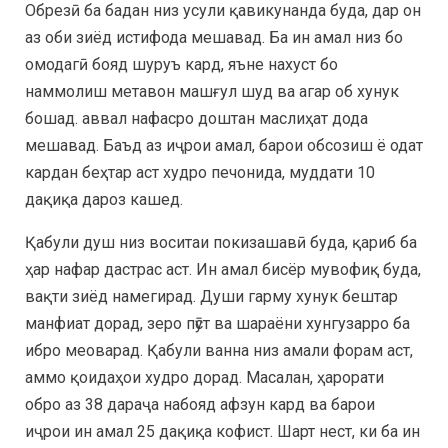
Обрезӣ ба бадан низ усули қавикунанда буда, дар он
аз оби зиёд истифода мешавад. Ба ин амал низ бо
омодагӣ бояд шуруъ кард, яъне нахуст бо
наммолиш метавон машғул шуд ва агар об хунук
бошад. аввал нафасро доштан маслиҳат дода
мешавад. Баъд аз иҷрои амал, барои обсозиш ё одат
кардан беҳтар аст худро печонида, муддати 10
дақиқа дароз кашед.
Қабули душ низ воситаи покизашавӣ буда, қариб ба
ҳар нафар дастрас аст. Ин амал бисёр мувофиқ буда,
вақти зиёд намегирад. Души гарму хунук бештар
манфиат дорад, зеро пӯст ва шараёни хунгузарро ба
ибро меоварад. Қабули ванна низ амали форам аст,
аммо қоидаҳои худро дорад. Масалан, ҳарорати
обро аз 38 дараҷа набояд афзун кард ва барои
иҷрои ин амал 25 дақиқа кофист. Шарт нест, ки ба ин