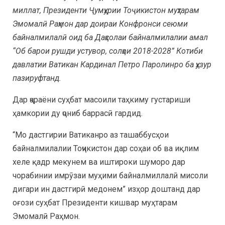
миллат, Президенти Ҷумҳурии Тоҷикистон муҳтарам
Эмомалӣ Раҳмон дар доираи Конфронси сеюми
байналмилалӣ оид ба Даҳсолаи байналмилалии амал
“Об барои рушди устувор, солҳои 2018-2028” Котиби
давлатии Ватикан Кардинал Петро Паролинро ба ҳузур
пазируфтанд.
Дар ҷараёни суҳбат масоили таҳкиму густариши
ҳамкории ду ҷониб баррасӣ гардид.
“Мо дастгирии Ватиканро аз ташаббусҳои
байналмилалии Тоҷикистон дар соҳаи об ва иқлим
хеле қадр мекунем ва иштироки шуморо дар
чорабинии имрӯзаи муҳими байналмиллалӣ мисоли
дигари ин дастгирӣ медонем” изҳор доштанд дар
оғози суҳбат Президенти кишвар муҳтарам
Эмомалӣ Раҳмон.