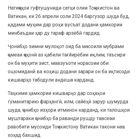
Натиҷаҳои гуфтушуниди сатҳи олии Тоҷикистон ва
Ватикан, ки 26 апрели соли 2024 баргузор шуда буд,
қадами муҳим дар роҳи вусъат додани ҳамкории
минбаъдаи ҳар ду тараф арзёбӣ гардид.
Ҷонибҳо зимни мулоқот оид ба масоили мубрами
ҷомеаи ҷаҳонӣ аз қабили тағйирёбии иқлим, таъсири
он ба муҳити зист, мавзуъоти норасоии оби
ошомиданӣ ва коҳиш додани зарари он ба иқтисоди
кишварҳо табодули андеша карданд.
Таҳкими ҳамкории кишварҳо дар соҳаҳои
гуманитарию фарҳангӣ, илм, сайёҳӣ зарур шумурда
шуда, ҷонибҳо изҳори итминон карданд, ки талошҳои
муштараки ҷонибҳо ба раванди рушду тавсеаи
равобити мусоиди Тоҷикистону Ватикан такони нав
хоҳад бахшид.