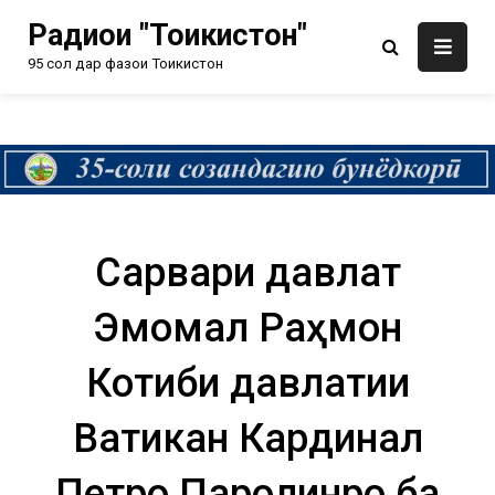
Радиои "Тоҷикистон"
95 сол дар фазои Тоҷикистон
Сарвари давлат
Эмомалӣ Раҳмон
Котиби давлатии
Ватикан Кардинал
Петро Паролинро ба