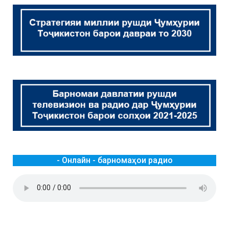
- Онлайн - барномаҳои радио