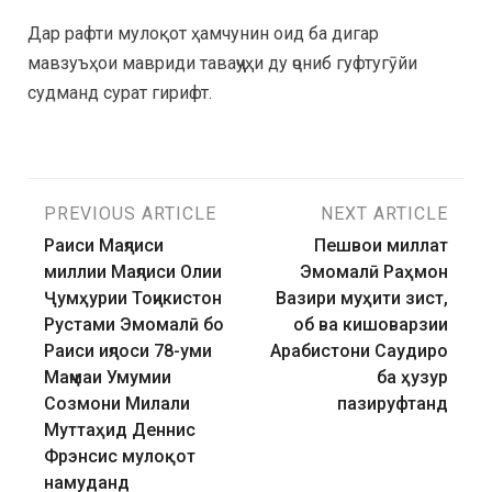
Дар рафти мулоқот ҳамчунин оид ба дигар
мавзуъҳои мавриди таваҷҷуҳи ду ҷониб гуфтугӯйи
судманд сурат гирифт.
PREVIOUS ARTICLE
NEXT ARTICLE
Раиси Маҷлиси
Пешвои миллат
миллии Маҷлиси Олии
Эмомалӣ Раҳмон
Ҷумҳурии Тоҷикистон
Вазири муҳити зист,
Рустами Эмомалӣ бо
об ва кишоварзии
Раиси иҷлоси 78-уми
Арабистони Саудиро
Маҷмаи Умумии
ба ҳузур
Созмони Милали
пазируфтанд
Муттаҳид Деннис
Фрэнсис мулоқот
намуданд