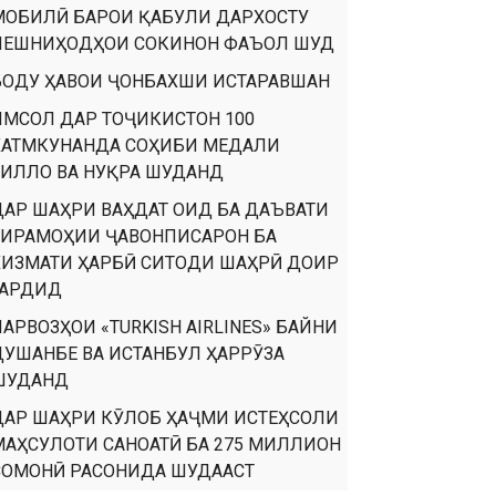
МОБИЛӢ БАРОИ ҚАБУЛИ ДАРХОСТУ
ПЕШНИҲОДҲОИ СОКИНОН ФАЪОЛ ШУД
БОДУ ҲАВОИ ҶОНБАХШИ ИСТАРАВШАН
ИМСОЛ ДАР ТОҶИКИСТОН 100
ХАТМКУНАНДА СОҲИБИ МЕДАЛИ
ТИЛЛО ВА НУҚРА ШУДАНД
ДАР ШАҲРИ ВАҲДАТ ОИД БА ДАЪВАТИ
ТИРАМОҲИИ ҶАВОНПИСАРОН БА
ХИЗМАТИ ҲАРБӢ СИТОДИ ШАҲРӢ ДОИР
ГАРДИД
ПАРВОЗҲОИ «TURKISH AIRLINES» БАЙНИ
ДУШАНБЕ ВА ИСТАНБУЛ ҲАРРӮЗА
ШУДАНД
ДАР ШАҲРИ КӮЛОБ ҲАҶМИ ИСТЕҲСОЛИ
МАҲСУЛОТИ САНОАТӢ БА 275 МИЛЛИОН
СОМОНӢ РАСОНИДА ШУДААСТ