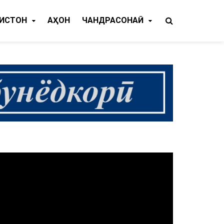
КИСТОН
ҶАҲОН
ЧАНДРАСОНАӢ