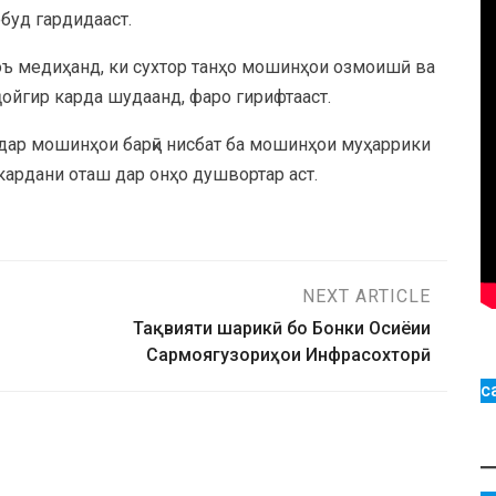
буд гардидааст.
оъ медиҳанд, ки сухтор танҳо мошинҳои озмоишӣ ва
ҷойгир карда шудаанд, фаро гирифтааст.
дар мошинҳои барқӣ нисбат ба мошинҳои муҳаррики
ардани оташ дар онҳо душвортар аст.
NEXT ARTICLE
Тақвияти шарикӣ бо Бонки Осиёии
Сармоягузориҳои Инфрасохторӣ
с