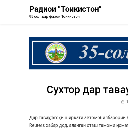
Радиои "Тоҷикистон"
95 сол дар фазои Тоҷикистон
Сухтор дар тава
Дар таваққуфгоҳи ширкати автомобилбарории B
Reuters хабар дод, алангаи оташ тамоми қисм