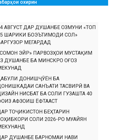
абарҳои охирин
14 АВГУСТ ДАР ДУШАНБЕ ОЗМУНИ «ТОП
35 ШАРИКИ БОЭЪТИМОДИ СОЛ»
БАРГУЗОР МЕГАРДАД
«СОМОН ЭЙР» ПАРВОЗҲОИ МУСТАҚИМ
АЗ ДУШАНБЕ БА МИНСКРО ОҒОЗ
МЕКУНАД
ҚАБУЛИ ДОНИШҶӮЁН БА
ДОНИШКАДАИ САНЪАТИ ТАСВИРӢ ВА
ДИЗАЙН НИСБАТ БА СОЛИ ГУЗАШТА 40
ФОИЗ АФЗОИШ ЁФТААСТ
ДАР ТОҶИКИСТОН БЕҲТАРИН
СОҲИБКОРИ СОЛИ 2026-РО МУАЙЯН
МЕКУНАНД
ДАР ДУШАНБЕ БАРНОМАИ НАВИ