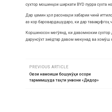
сухтор мошинҳои ширкати BYD пурра сухта но
Дар ҳамин ҳол расонаҳои хабарии чинӣ иттил
аз кор баровардашударо, ки дар тавақкуфгоҳ 
Коршиносон мегӯянд, ки давомнокии сухтор 
дарунсӯхт зиёдтар давом мекунад ва хомӯш к
PREVIOUS ARTICLE
Оғози намоиши бошукӯҳи осори
тармимшуда таҳти унвони «Дидор»