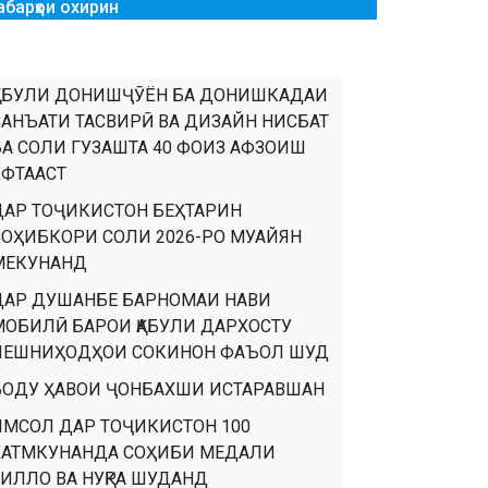
абарҳои охирин
ҚАБУЛИ ДОНИШҶӮЁН БА ДОНИШКАДАИ
САНЪАТИ ТАСВИРӢ ВА ДИЗАЙН НИСБАТ
БА СОЛИ ГУЗАШТА 40 ФОИЗ АФЗОИШ
ЁФТААСТ
ДАР ТОҶИКИСТОН БЕҲТАРИН
СОҲИБКОРИ СОЛИ 2026-РО МУАЙЯН
МЕКУНАНД
ДАР ДУШАНБЕ БАРНОМАИ НАВИ
МОБИЛӢ БАРОИ ҚАБУЛИ ДАРХОСТУ
ПЕШНИҲОДҲОИ СОКИНОН ФАЪОЛ ШУД
БОДУ ҲАВОИ ҶОНБАХШИ ИСТАРАВШАН
ИМСОЛ ДАР ТОҶИКИСТОН 100
ХАТМКУНАНДА СОҲИБИ МЕДАЛИ
ТИЛЛО ВА НУҚРА ШУДАНД