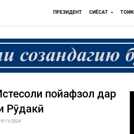
ПРЕЗИДЕНТ
CИЁСАТ
ТОҶИ
Истеҳсоли пойафзол дар
яи Рӯдакӣ
19/11/2024