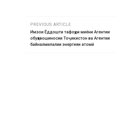
PREVIOUS ARTICLE
Имзои Ёддошти тафоҳум миёни Агентии
обуҳавошиносии Тоҷикистон ва Агентии
байналмилалии энергияи атомӣ