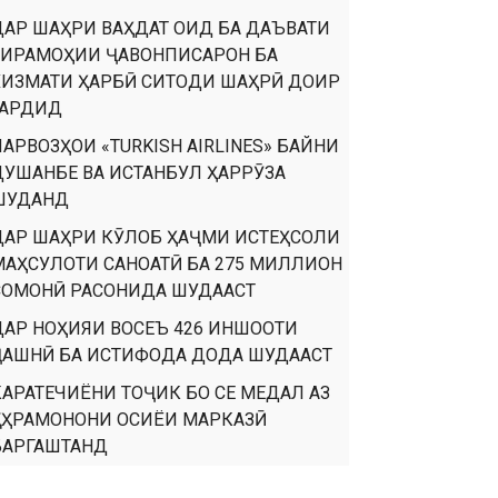
ДАР ШАҲРИ ВАҲДАТ ОИД БА ДАЪВАТИ
ТИРАМОҲИИ ҶАВОНПИСАРОН БА
ХИЗМАТИ ҲАРБӢ СИТОДИ ШАҲРӢ ДОИР
ГАРДИД
ПАРВОЗҲОИ «TURKISH AIRLINES» БАЙНИ
ДУШАНБЕ ВА ИСТАНБУЛ ҲАРРӮЗА
ШУДАНД
ДАР ШАҲРИ КӮЛОБ ҲАҶМИ ИСТЕҲСОЛИ
МАҲСУЛОТИ САНОАТӢ БА 275 МИЛЛИОН
СОМОНӢ РАСОНИДА ШУДААСТ
ДАР НОҲИЯИ ВОСЕЪ 426 ИНШООТИ
ҶАШНӢ БА ИСТИФОДА ДОДА ШУДААСТ
КАРАТЕЧИЁНИ ТОҶИК БО СЕ МЕДАЛ АЗ
ҚАҲРАМОНОНИ ОСИЁИ МАРКАЗӢ
БАРГАШТАНД