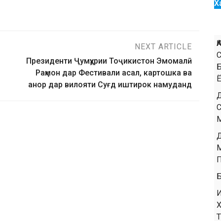
Х
NEXT ARTICLE
Президенти Ҷумҳурии Тоҷикистон Эмомалӣ
Раҳмон дар Фестивали асал, картошка ва
анор дар вилояти Суғд иштирок намуданд