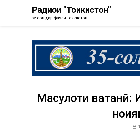
Радиои "Тоҷикистон"
95 сол дар фазои Тоҷикистон
Маҳсулоти ватанӣ: 
ноҳи