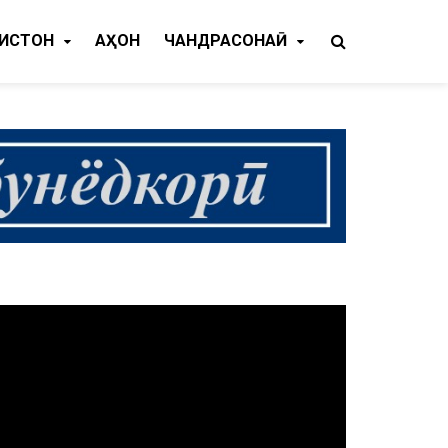
КИСТОН
ҶАҲОН
ЧАНДРАСОНАӢ