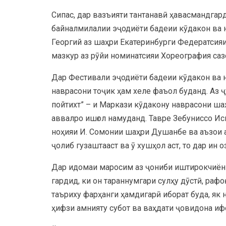
Сипас, дар вазъияти тантанавӣ ҳавасмандгар
байналмилалии эҷодиёти бадеии кӯдакон ва 
Георгий аз шаҳри Екатеринбурги Федератсия
мазкур аз рӯйи номинатсияи Хореография саз
Дар Фестивали эҷодиёти бадеии кӯдакон ва 
наврасони тоҷик ҳам хеле фаъол буданд. Аз
пойтихт” – и Маркази кӯдакону наврасони ш
аввалро ишғол намуданд. Тавре Зебуниссо И
ноҳияи И. Сомонии шаҳри Душанбе ва аъзои 
ҷолиб гузаштааст ва ӯ хушҳол аст, то дар ин о
Дар идомаи маросим аз ҷониби иштирокчиён
гардид, ки он тараннумгари сулҳу дӯстӣ, рафо
таъриху фарҳанги ҳамдигарӣ иборат буда, як
ҳифзи амнияту субот ва ваҳдати ҷовидона и