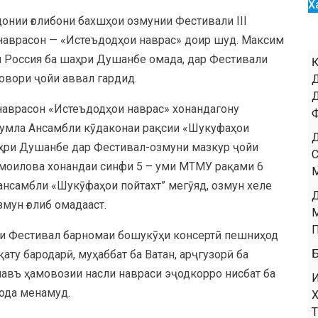
Х
донии ғолибони бахшҳои озмунии Фестивали III
наврасон — «Истеъдодҳои наврас» доир шуд. Максим
и Россия ба шаҳри Душанбе омада, дар Фестивали
овори ҷойи аввал гардид.
наврасон «Истеъдодҳои наврас» хонандагону
 ҷумла Ансамбли кӯдаконаи рақсии «Шукуфаҳои
аҳри Душанбе дар Фестивал-озмуни мазкур ҷойи
смоилова хонандаи синфи 5 – уми МТМУ рақами 6
ансамбли «Шукӯфаҳои пойтахт” мегӯяд, озмун хеле
змун ғолиб омадааст.
и Фестивал барномаи бошукӯҳи консертӣ пешниҳод
қату бародарӣ, муҳаббат ба Ватан, арҷгузорӣ ба
 навъ ҳамовозии насли навраси эҷодкорро нисбат ба
фода менамуд.