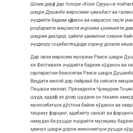
Шоми дирӯз дар толори «Кохи Суруш»-и пойта
шаҳри Душанбе маросими ҷамъбаст ва галако
эҷодиёти бадеии кӯдакон ва наврасон таҳти ун
роҳбарияти мақомоти иҷроияи ҳокимияти дав
шаҳрии дахлдор, ҳайати ҳакамони озмуни бай
эҷодкору соҳибистеъдоди хориҷу дохили кишв
Дар оғози маросим муовини Раиси шаҳри Душ
ки Фестивали эҷодиёти бадеии кӯдакон ва на
сарпарастии бевоситаи Раиси шаҳри Душанб
Ваҳдати миллӣ дар пайравӣ ба сиёсати маър
Пешвои миллат, Президенти Ҷумҳурии Тоҷик
шуда, ҳадаф аз доир шудани он таъмин наму
муносибатҳои дӯстона байни кӯдакон ва навр
таъриху фарҳанг, адабиёту санъат ва фарҳан
намудан ба рушди эҷодиёти мусиқиву бадеи
ҳамчун шаҳри дорои имкониятҳои рушди кӯда