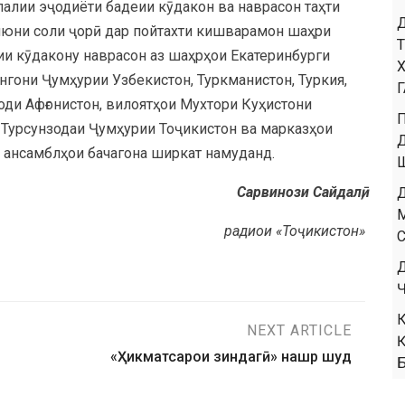
алии эҷодиёти бадеии кӯдакон ва наврасон таҳти
 июни соли ҷорӣ дар пойтахти кишварамон шаҳри
ии кӯдакону наврасон аз шаҳрҳои Екатеринбурги
нгони Ҷумҳурии Узбекистон, Туркманистон, Туркия,
оди Афғонистон, вилоятҳои Мухтори Куҳистони
 Турсунзодаи Ҷумҳурии Тоҷикистон ва марказҳои
у ансамблҳои бачагона ширкат намуданд.
Сарвинози Сайдалӣ,
радиои «Тоҷикистон»
NEXT ARTICLE
«Ҳикматсарои зиндагӣ» нашр шуд