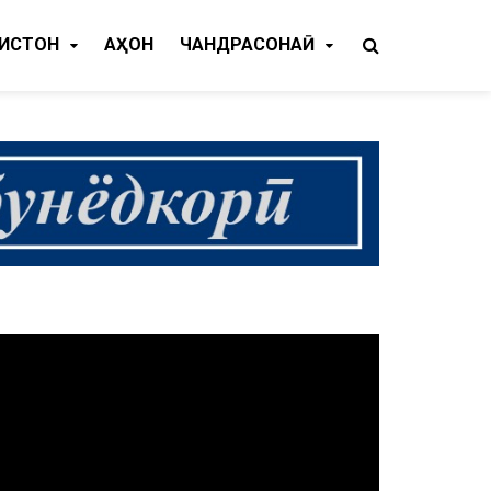
КИСТОН
ҶАҲОН
ЧАНДРАСОНАӢ