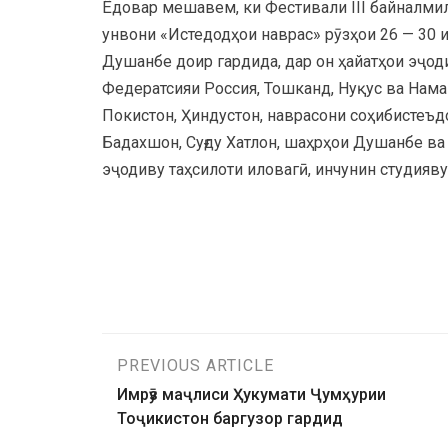
Ёдовар мешавем, ки Фестивали III байналмил
унвони «Истедодҳои наврас» рӯзҳои 26 — 30
Душанбе доир гардида, дар он ҳайатҳои эҷод
Федератсияи Россия, Тошканд, Нуқус ва Нама
Покистон, Ҳиндустон, наврасони соҳибистеъд
Бадахшон, Суғду Хатлон, шаҳрҳои Душанбе ва
эҷодиву таҳсилоти иловагӣ, инчунин студияв
PREVIOUS ARTICLE
Имрӯз маҷлиси Ҳукумати Ҷумҳурии
Тоҷикистон баргузор гардид