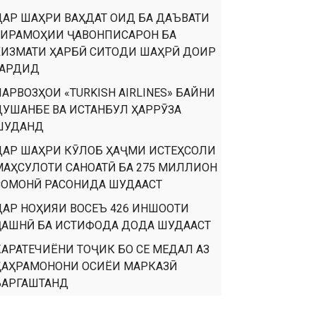
ДАР ШАҲРИ ВАҲДАТ ОИД БА ДАЪВАТИ
ТИРАМОҲИИ ҶАВОНПИСАРОН БА
ХИЗМАТИ ҲАРБӢ СИТОДИ ШАҲРӢ ДОИР
ГАРДИД
ПАРВОЗҲОИ «TURKISH AIRLINES» БАЙНИ
ДУШАНБЕ ВА ИСТАНБУЛ ҲАРРӮЗА
ШУДАНД
ДАР ШАҲРИ КӮЛОБ ҲАҶМИ ИСТЕҲСОЛИ
МАҲСУЛОТИ САНОАТӢ БА 275 МИЛЛИОН
СОМОНӢ РАСОНИДА ШУДААСТ
ДАР НОҲИЯИ ВОСЕЪ 426 ИНШООТИ
ҶАШНӢ БА ИСТИФОДА ДОДА ШУДААСТ
КАРАТЕЧИЁНИ ТОҶИК БО СЕ МЕДАЛ АЗ
ҚАҲРАМОНОНИ ОСИЁИ МАРКАЗӢ
БАРГАШТАНД