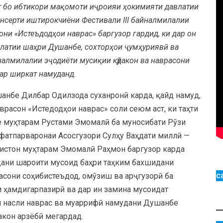
хт бо ибтикори мақомоти иҷроияи ҳокимияти давлатии
нсерти иштирокчиёни Фестивали III байналмилалии
вони «Истеъдодҳои наврас» баргузор гардид, ки дар он
латии шаҳри Душанбе, сохторҳои ҷумҳуриявӣ ва
налмилалии эҷодиёти мусиқии кӯдакон ва наврасони
ар ширкат намуданд.
анбе Дилбар Одилзода суханронӣ карда, қайд намуд,
врасон «Истедодҳои наврас» соли сеюм аст, ки таҳти
е муҳтарам Рустами Эмомалӣ ба муносибати Рӯзи
ифатпарваронаи Асосгузори Сулҳу Ваҳдати миллӣ —
истон муҳтарам Эмомалӣ Раҳмон баргузор карда
дани шароити мусоид баҳри таҳким бахшидани
с
асони соҳибистеъдод, омӯзиш ва арҷгузорӣ ба
ги ҳамдигарпазирӣ ва дар ин замина мусоидат
и насли наврас ва муаррифӣ намудани Душанбе
кон арзёбӣ мегардад.