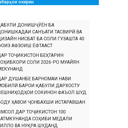
абарҳои охирин
ҚАБУЛИ ДОНИШҶӮЁН БА
ДОНИШКАДАИ САНЪАТИ ТАСВИРӢ ВА
ДИЗАЙН НИСБАТ БА СОЛИ ГУЗАШТА 40
ФОИЗ АФЗОИШ ЁФТААСТ
ДАР ТОҶИКИСТОН БЕҲТАРИН
СОҲИБКОРИ СОЛИ 2026-РО МУАЙЯН
МЕКУНАНД
ДАР ДУШАНБЕ БАРНОМАИ НАВИ
МОБИЛӢ БАРОИ ҚАБУЛИ ДАРХОСТУ
ПЕШНИҲОДҲОИ СОКИНОН ФАЪОЛ ШУД
БОДУ ҲАВОИ ҶОНБАХШИ ИСТАРАВШАН
ИМСОЛ ДАР ТОҶИКИСТОН 100
ХАТМКУНАНДА СОҲИБИ МЕДАЛИ
ТИЛЛО ВА НУҚРА ШУДАНД