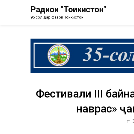
Радиои "Тоҷикистон"
95 сол дар фазои Тоҷикистон
Фестивали III бай
наврас» ҷ