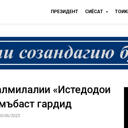
ПРЕЗИДЕНТ
CИЁСАТ
ТОҶИ
налмилалии «Истедодҳои
амъбаст гардид
30/06/2023